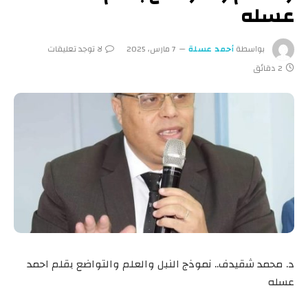
عسله
بواسطة
أحمد عسلة
7 مارس، 2025
لا توجد تعليقات
2 دقائق
د. محمد شقيدف.. نموذج النبل والعلم والتواضع بقلم احمد
عسله