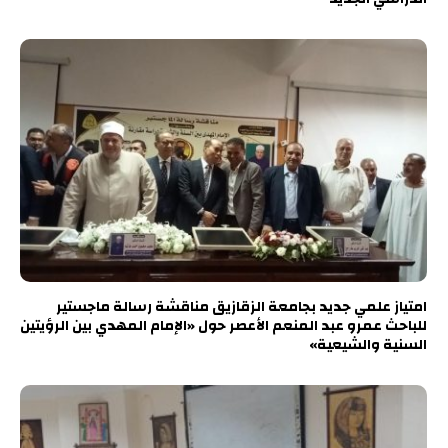
امتياز علمي جديد بجامعة الزقازيق مناقشة رسالة ماجستير
للباحث عمرو عبد المنعم الأعصر حول «الإمام المهدي بين الرؤيتين
السنية والشيعية»