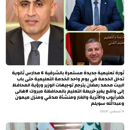
ثورة تعليمية جديدة مستمرة بالشرقية 6 مدارس ثانوية
تدخل الخدمة في يوم واحد الخدمة التعليمية حتى باب
البيت محمد رمضان يترجم توجيهات الوزير ورؤية المحافظ
إلى واقع يغير خريطة التعليم بالمحافظة مبروك لاهالى
كفرأيوب والأثرية والغار ومنشأة صدقي ومنزل ميمون
وعبدالله سويلم
6 أغسطس، 2026