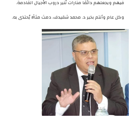
فيهم ويجعلهم دائمًا منارات تُنير دروب الأجيال القادمة.
وكل عام وأنتم بخير د. محمد شقيدف، دمتَ مثالًا يُحتذى به.