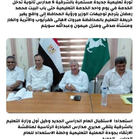
ثورة تعليمية جديدة مستمرة بالشرقية 6 مدارس ثانوية تدخل
الخدمة في يوم واحد الخدمة التعليمية حتى باب البيت محمد
رمضان يترجم توجيهات الوزير ورؤية المحافظ إلى واقع يغير
خريطة التعليم بالمحافظة مبروك لاهالى كفرأيوب والأثرية والغار
ومنشأة صدقي ومنزل ميمون وعبدالله سويلم
استعدادا لاستقبال العام الدراسي الجديد وكيل أول وزارة التعليم
بالشرقية يلتقي مديري مدارس المبادرة الرئاسية لمناقشة
الارتقاء بجودة العملية التعليمية وخطة الاستعداد للعام
الدراسي الجديد