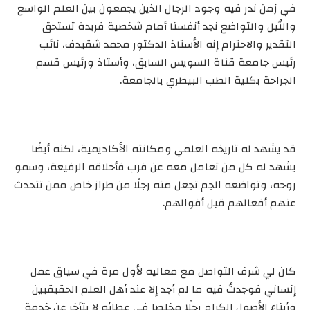
في زمن ندر فيه وجود الرجال الذين يجمعون بين العلم الواسع
والنُبل والتواضع نجد أنفسنا أمام شخصية فريدة تستحق
التقدير والاحترام إنه الأستاذ الدكتور محمد شقيدف، نائب
رئيس جامعة قناة السويس السابق، وأستاذ ورئيس قسم
الجراحة بكلية الطب البيطري بالجامعة.
قد يشهد له تاريخه العلمي ومكانته الأكاديمية، لكنه أيضًا
يشهد له كل من تعامل معه عن قرب فأخلاقه الرفيعة، وسمو
روحه، وتواضعه الجم تجعل منه رجلًا من طراز خاص ممن تتحدث
عنهم أفعالهم قبل أقوالهم.
كان لي شرف التواصل مع معاليه لأول مرة في سياق عمل
إنساني فوجدتُ فيه ما لم أجد إلا عند أهل العلم الحقيقيين
وأبناء الأصول الكرام رجلًا مخلصا في عطائه لا يتأخر عن خدمة