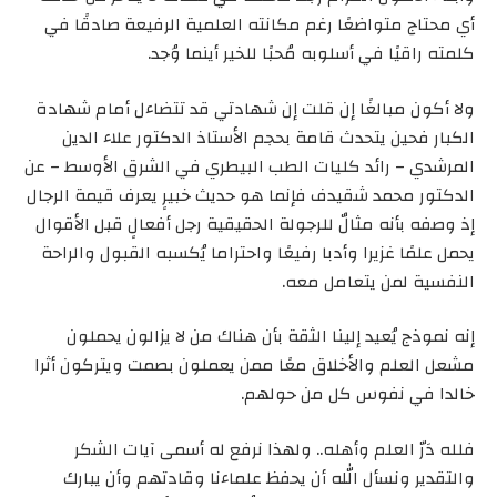
أي محتاج متواضعًا رغم مكانته العلمية الرفيعة صادقًا في
كلمته راقيًا في أسلوبه مُحبًا للخير أينما وُجد.
ولا أكون مبالغًا إن قلت إن شهادتي قد تتضاءل أمام شهادة
الكبار فحين يتحدث قامة بحجم الأستاذ الدكتور علاء الدين
المرشدي – رائد كليات الطب البيطري في الشرق الأوسط – عن
الدكتور محمد شقيدف فإنما هو حديث خبيرٍ يعرف قيمة الرجال
إذ وصفه بأنه مثالٌ للرجولة الحقيقية رجل أفعالٍ قبل الأقوال
يحمل علمًا غزيرا وأدبا رفيعًا واحتراما يُكسبه القبول والراحة
النفسية لمن يتعامل معه.
إنه نموذج يُعيد إلينا الثقة بأن هناك من لا يزالون يحملون
مشعل العلم والأخلاق معًا ممن يعملون بصمت ويتركون أثرا
خالدا في نفوس كل من حولهم.
فلله دَرّ العلم وأهله.. ولهذا نرفع له أسمى آيات الشكر
والتقدير ونسأل الله أن يحفظ علماءنا وقادتهم وأن يبارك