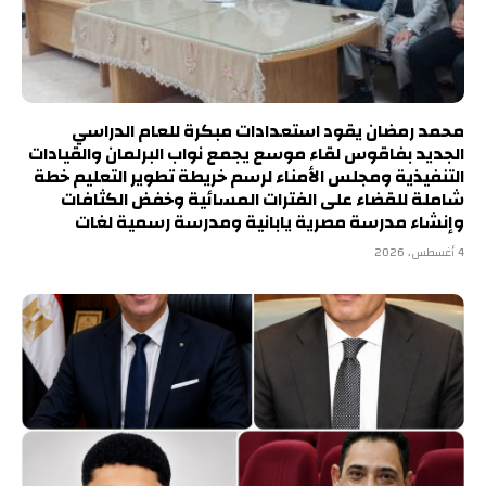
محمد رمضان يقود استعدادات مبكرة للعام الدراسي
الجديد بفاقوس لقاء موسع يجمع نواب البرلمان والقيادات
التنفيذية ومجلس الأمناء لرسم خريطة تطوير التعليم خطة
شاملة للقضاء على الفترات المسائية وخفض الكثافات
وإنشاء مدرسة مصرية يابانية ومدرسة رسمية لغات
4 أغسطس، 2026