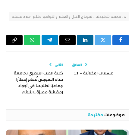
د. محمد شقيدف.. نموذج النبل والعلم والتواضع بقلم احمد عسله
فيسبوك
تويتر
لينكدإن
البريد
تيلقرام
واتساب
Copy
الإلكتروني
Link
السابق
التالي
عسليات رمضانية – 11
كلية الطب البيطري بجامعة
قناة السويس تُنظم إفطارًا
جماعيًا لطلابها في أجواء
رمضانية مميزة ..الثلاثاء
موضوعات
مقترحة