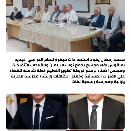
محمد رمضان يقود استعدادات مبكرة للعام الدراسي الجديد
بفاقوس لقاء موسع يجمع نواب البرلمان والقيادات التنفيذية
ومجلس الأمناء لرسم خريطة تطوير التعليم خطة شاملة للقضاء
على الفترات المسائية وخفض الكثافات وإنشاء مدرسة مصرية
يابانية ومدرسة رسمية لغات