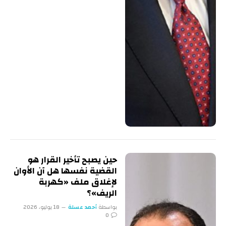
حين يصبح تأخير القرار هو
القضية نفسها هل آن الأوان
لإغلاق ملف «كهربة
الريف»؟
بواسطة
أحمد عسلة
18 يوليو، 2026
0