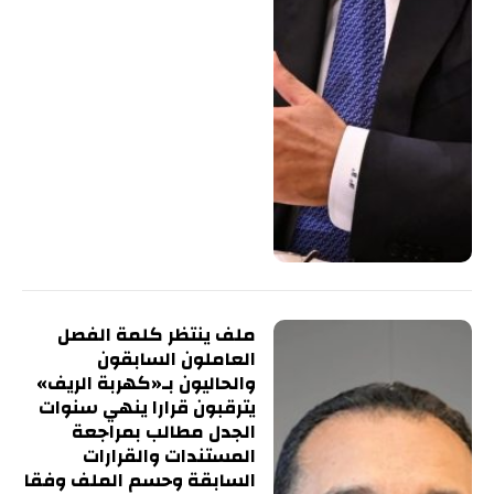
ملف ينتظر كلمة الفصل
العاملون السابقون
والحاليون بـ«كهربة الريف»
يترقبون قرارا ينهي سنوات
الجدل مطالب بمراجعة
المستندات والقرارات
السابقة وحسم الملف وفقا