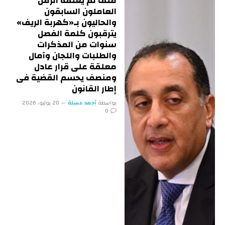
ملف لم يغلقه الزمن
العاملون السابقون
والحاليون بـ«كهربة الريف»
يترقبون كلمة الفصل
سنوات من المذكرات
والطلبات واللجان وآمال
معلقة على قرار عادل
ومنصف يحسم القضية فى
إطار القانون
بواسطة
أحمد عسلة
20 يوليو، 2026
0