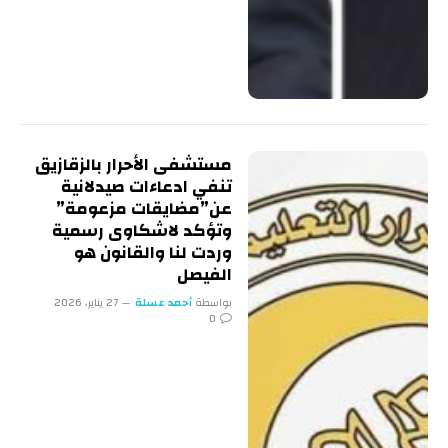
مستشفى الأحرار بالزقازيق
تنفي ادعاءات صيدلانية
عن”مضايقات مزعومة”
وتؤكد لاشكاوى رسمية
وردت لنا والقانون هو
الفيصل
بواسطة
أحمد عسلة
27 يناير، 2026
0