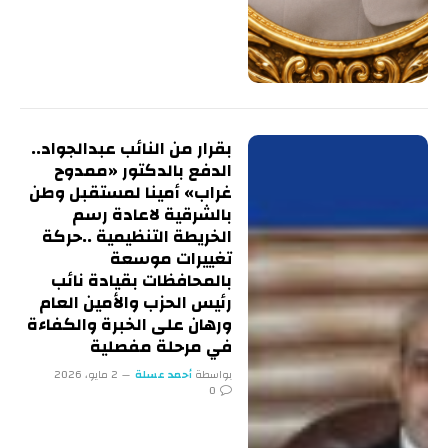
بقرار من النائب عبدالجواد..
الدفع بالدكتور «ممدوح
غراب» أمينا لمستقبل وطن
بالشرقية لاعادة رسم
الخريطة التنظيمية ..حركة
تغييرات موسعة
بالمحافظات بقيادة نائب
رئيس الحزب والأمين العام
ورهان على الخبرة والكفاءة
في مرحلة مفصلية
بواسطة
أحمد عسلة
2 مايو، 2026
0