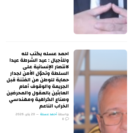
احمد عسله يكتب لله
وللأجيال : عيد الشرطة عيدا
لانتصار الإنسانية على
السلطة وتحوّل الأمن لجدار
حماية للوطن من الفتنة قبل
الجريمة والوقوف أمام
العابثين بالعقول والمحرضين
وصناع الكراهية ومهندسي
الخراب الناعم
بواسطة
أحمد عسلة
20 يناير، 2026
0