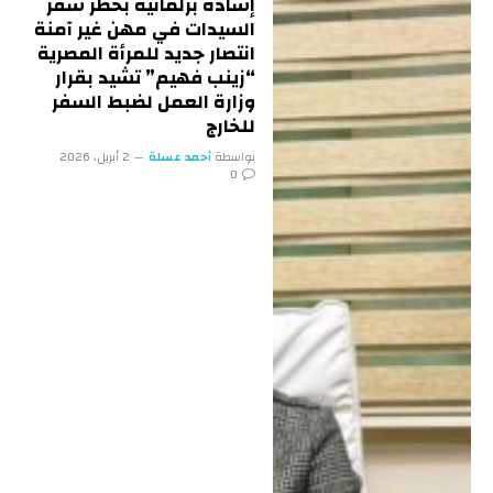
إشادة برلمانية بحظر سفر
السيدات في مهن غير آمنة
انتصار جديد للمرأة المصرية
“زينب فهيم” تشيد بقرار
وزارة العمل لضبط السفر
للخارج
بواسطة
أحمد عسلة
2 أبريل، 2026
0