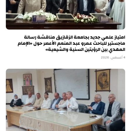
امتياز علمي جديد بجامعة الزقازيق مناقشة رسالة
ماجستير للباحث عمرو عبد المنعم الأعصر حول «الإمام
المهدي بين الرؤيتين السنية والشيعية»
4 أغسطس، 2026