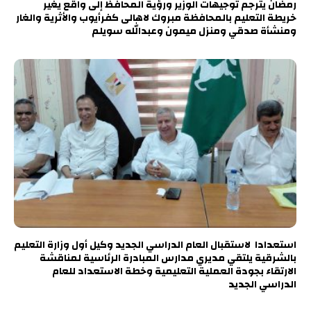
رمضان يترجم توجيهات الوزير ورؤية المحافظ إلى واقع يغير
خريطة التعليم بالمحافظة مبروك لاهالى كفرأيوب والأثرية والغار
ومنشأة صدقي ومنزل ميمون وعبدالله سويلم
استعدادا لاستقبال العام الدراسي الجديد وكيل أول وزارة التعليم
بالشرقية يلتقي مديري مدارس المبادرة الرئاسية لمناقشة
الارتقاء بجودة العملية التعليمية وخطة الاستعداد للعام
الدراسي الجديد