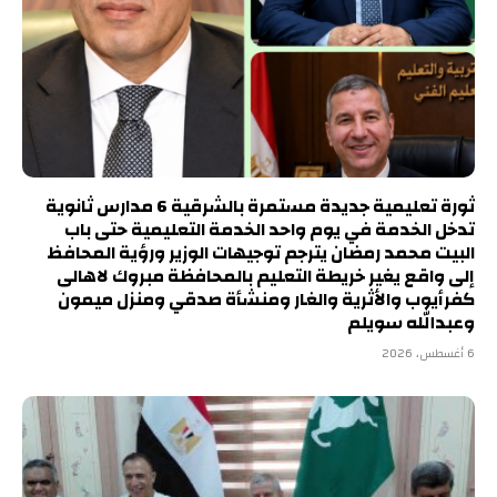
ثورة تعليمية جديدة مستمرة بالشرقية 6 مدارس ثانوية
تدخل الخدمة في يوم واحد الخدمة التعليمية حتى باب
البيت محمد رمضان يترجم توجيهات الوزير ورؤية المحافظ
إلى واقع يغير خريطة التعليم بالمحافظة مبروك لاهالى
كفرأيوب والأثرية والغار ومنشأة صدقي ومنزل ميمون
وعبدالله سويلم
6 أغسطس، 2026