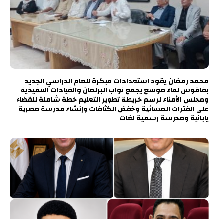
محمد رمضان يقود استعدادات مبكرة للعام الدراسي الجديد
بفاقوس لقاء موسع يجمع نواب البرلمان والقيادات التنفيذية
ومجلس الأمناء لرسم خريطة تطوير التعليم خطة شاملة للقضاء
على الفترات المسائية وخفض الكثافات وإنشاء مدرسة مصرية
يابانية ومدرسة رسمية لغات