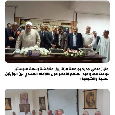
امتياز علمي جديد بجامعة الزقازيق مناقشة رسالة ماجستير
للباحث عمرو عبد المنعم الأعصر حول «الإمام المهدي بين الرؤيتين
السنية والشيعية»