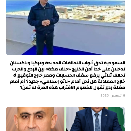
السعودية تدق أبواب التحالفات الجديدة وتركيا وباكستان
تدخلان على خط أمن الخليج «حلف مكة» بين الردع والحرب
تحالف ثلاثي يرفع سقف الحسابات ومصر خارج التوقيع لا
خارج المعادلة هل نحن أمام «ناتو إسلامي» جديد؟ أم أمام
مظلة ردع تقول للخصوم الاقتراب هذه المرة له ثمن؟
8 أغسطس، 2026