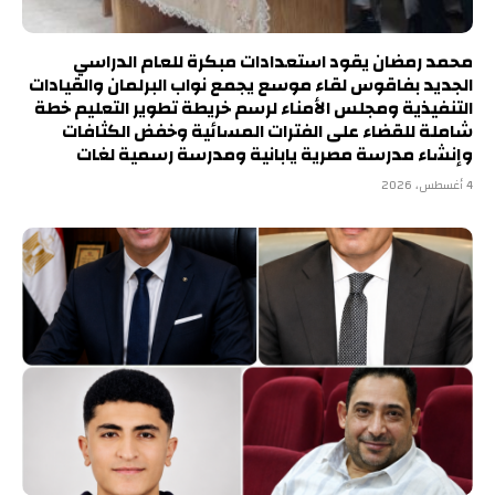
محمد رمضان يقود استعدادات مبكرة للعام الدراسي
الجديد بفاقوس لقاء موسع يجمع نواب البرلمان والقيادات
التنفيذية ومجلس الأمناء لرسم خريطة تطوير التعليم خطة
شاملة للقضاء على الفترات المسائية وخفض الكثافات
وإنشاء مدرسة مصرية يابانية ومدرسة رسمية لغات
4 أغسطس، 2026