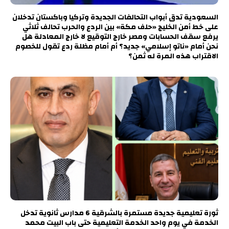
السعودية تدق أبواب التحالفات الجديدة وتركيا وباكستان تدخلان
على خط أمن الخليج «حلف مكة» بين الردع والحرب تحالف ثلاثي
يرفع سقف الحسابات ومصر خارج التوقيع لا خارج المعادلة هل
نحن أمام «ناتو إسلامي» جديد؟ أم أمام مظلة ردع تقول للخصوم
الاقتراب هذه المرة له ثمن؟
ثورة تعليمية جديدة مستمرة بالشرقية 6 مدارس ثانوية تدخل
الخدمة في يوم واحد الخدمة التعليمية حتى باب البيت محمد