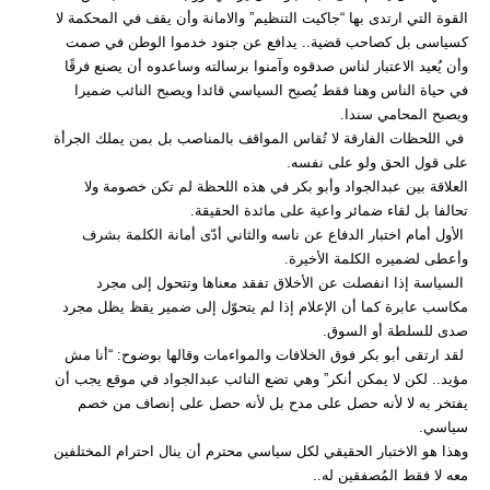
القوة التي ارتدى بها “جاكيت التنظيم” والامانة وأن يقف في المحكمة لا
كسياسى بل كصاحب قضية.. يدافع عن جنود خدموا الوطن في صمت
وأن يُعيد الاعتبار لناس صدقوه وآمنوا برسالته وساعدوه أن يصنع فرقًا
في حياة الناس وهنا فقط يُصبح السياسي قائدا ويصبح النائب ضميرا
ويصبح المحامي سندا.
في اللحظات الفارقة لا تُقاس المواقف بالمناصب بل بمن يملك الجرأة
على قول الحق ولو على نفسه.
العلاقة بين عبدالجواد وأبو بكر في هذه اللحظة لم تكن خصومة ولا
تحالفا بل لقاء ضمائر واعية على مائدة الحقيقة.
الأول أمام اختبار الدفاع عن ناسه والثاني أدّى أمانة الكلمة بشرف
وأعطى لضميره الكلمة الأخيرة.
السياسة إذا انفصلت عن الأخلاق تفقد معناها وتتحول إلى مجرد
مكاسب عابرة كما أن الإعلام إذا لم يتحوّل إلى ضمير يقظ يظل مجرد
صدى للسلطة أو السوق.
لقد ارتقى أبو بكر فوق الخلافات والمواءمات وقالها بوضوح: “أنا مش
مؤيد.. لكن لا يمكن أنكر” وهي تضع النائب عبدالجواد في موقع يجب أن
يفتخر به لا لأنه حصل على مدح بل لأنه حصل على إنصاف من خصم
سياسي.
وهذا هو الاختبار الحقيقي لكل سياسي محترم أن ينال احترام المختلفين
معه لا فقط المُصفقين له..