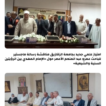
امتياز علمي جديد بجامعة الزقازيق مناقشة رسالة ماجستير
للباحث عمرو عبد المنعم الأعصر حول «الإمام المهدي بين الرؤيتين
السنية والشيعية»