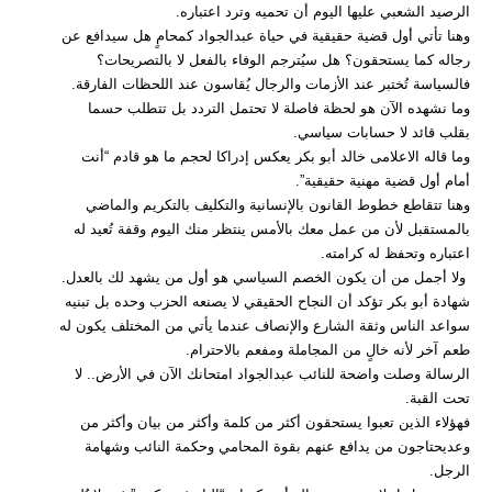
الرصيد الشعبي عليها اليوم أن تحميه وترد اعتباره.
وهنا تأتي أول قضية حقيقية في حياة عبدالجواد كمحامٍ هل سيدافع عن
رجاله كما يستحقون؟ هل سيُترجم الوفاء بالفعل لا بالتصريحات؟
فالسياسة تُختبر عند الأزمات والرجال يُقاسون عند اللحظات الفارقة.
وما نشهده الآن هو لحظة فاصلة لا تحتمل التردد بل تتطلب حسما
بقلب قائد لا حسابات سياسي.
وما قاله الاعلامى خالد أبو بكر يعكس إدراكا لحجم ما هو قادم “أنت
أمام أول قضية مهنية حقيقية”.
وهنا تتقاطع خطوط القانون بالإنسانية والتكليف بالتكريم والماضي
بالمستقبل لأن من عمل معك بالأمس ينتظر منك اليوم وقفة تُعيد له
اعتباره وتحفظ له كرامته.
ولا أجمل من أن يكون الخصم السياسي هو أول من يشهد لك بالعدل.
شهادة أبو بكر تؤكد أن النجاح الحقيقي لا يصنعه الحزب وحده بل تبنيه
سواعد الناس وثقة الشارع والإنصاف عندما يأتي من المختلف يكون له
طعم آخر لأنه خالٍ من المجاملة ومفعم بالاحترام.
الرسالة وصلت واضحة للنائب عبدالجواد امتحانك الآن في الأرض.. لا
تحت القبة.
فهؤلاء الذين تعبوا يستحقون أكثر من كلمة وأكثر من بيان وأكثر من
وعديحتاجون من يدافع عنهم بقوة المحامي وحكمة النائب وشهامة
الرجل.