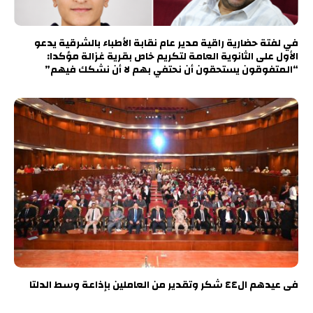
في لفتة حضارية راقية مدير عام نقابة الأطباء بالشرقية يدعو
الأول على الثانوية العامة لتكريم خاص بقرية غزالة مؤكدا:
“المتفوقون يستحقون أن نحتفي بهم لا أن نشكك فيهم”
فى عيدهم ال٤٤ شكر وتقدير من العاملين بإذاعة وسط الدلتا