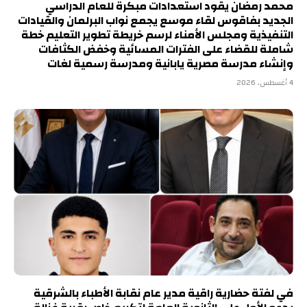
محمد رمضان يقود استعدادات مبكرة للعام الدراسي
الجديد بفاقوس لقاء موسع يجمع نواب البرلمان والقيادات
التنفيذية ومجلس الأمناء لرسم خريطة تطوير التعليم خطة
شاملة للقضاء على الفترات المسائية وخفض الكثافات
وإنشاء مدرسة مصرية يابانية ومدرسة رسمية لغات
4 أغسطس، 2026
في لفتة حضارية راقية مدير عام نقابة الأطباء بالشرقية