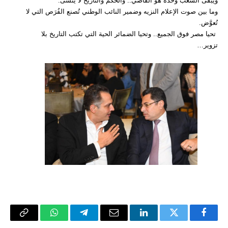
ويبقى الشعب وحده هو القاضي.. والحكم والتاريخ لا ينسى.
وما بين صوت الإعلام النزيه وضمير النائب الوطني تُصنع الفُرَص التي لا
تُعوَّض.
تحيا مصر فوق الجميع.. وتحيا الضمائر الحية التي تكتب التاريخ بلا
تزوير…
فيسبوك
تويتر
لينكدإن
البريد
تيلقرام
واتساب
Copy