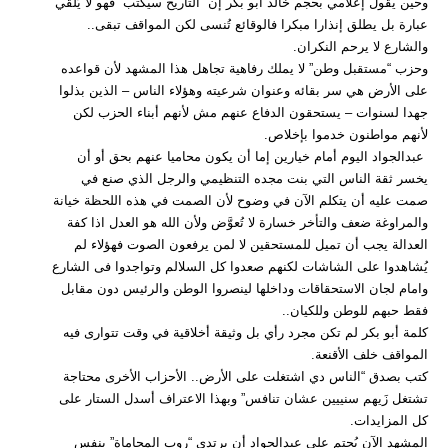
وحين يقول إعلامي بحجم خالد أبو بكر إن “التاريخ سيكتب” فهو لا يُلقي
عبارة بل يطلق إنذارا مبكرا فالوقائع تُنسى لكن المواقف تبقى..
والشارع لا يرحم النكران.
وحزب “مستقبل وطن” لا يملك رفاهية تجاهل هذا المشهد لأن قواعده
على الأرض هي سر بقائه وعنوان شرعيته وهؤلاء الناس – الذين بذلوا
جهدا لسنوات – يستحقون الدفاع عنهم مش لأنهم أبناء الحزب لكن
لأنهم مواطنون خدموا بإخلاص.
عبدالجواد اليوم أمام خيارين إما أن يكون محاميا عنهم بحق أو أن
يخسر ثقة الناس التي بنت مجده التنظيمي والرجل الذي صنع في
صمت عليه أن يتكلم الآن في وضوح لأن الصمت في هذه اللحظة خيانة
والمراوغة ضعف والتأخر خسارة لا تُعوَّض ولأن الله هو العدل اذا كفة
العدالة يجب أن تميل للمستحقين لا لمن يرفعون الصوت فهؤلاء لم
يُشاهدوا على الشاشات لكنهم صعدوا كل السلالم وتواجدوا فى الشارع
وامام لجان الاستحقاقات وداخلها لينصروا الوطن والرئيس دون مقابل
فقط حبهم للوطن وللكيان..
كلمة أبو بكر لم تكن مجرد رأي بل وثيقة أخلاقية في وقت تتوارى فيه
المواقف خلف الأقنعة.
كتب بصدق “الناس دي اشتغلت على الأرض.. الأحزاب الأخرى محتاجة
تشتغل زَيهم سنييين عشان تنافس” وبهذا الاعتراف أسدل الستار على
كل المزايدات.
المشهد الآن يُحتم على عبدالجواد أن يرتدي “روب المحاماة” بنفس