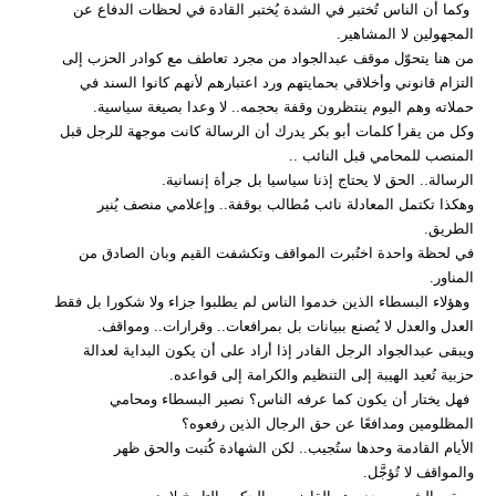
وكما أن الناس تُختبر في الشدة يُختبر القادة في لحظات الدفاع عن
المجهولين لا المشاهير.
من هنا يتحوّل موقف عبدالجواد من مجرد تعاطف مع كوادر الحزب إلى
التزام قانوني وأخلاقي بحمايتهم ورد اعتبارهم لأنهم كانوا السند في
حملاته وهم اليوم ينتظرون وقفة بحجمه.. لا وعدا بصيغة سياسية.
وكل من يقرأ كلمات أبو بكر يدرك أن الرسالة كانت موجهة للرجل قبل
المنصب للمحامي قبل النائب ..
الرسالة.. الحق لا يحتاج إذنا سياسيا بل جرأة إنسانية.
وهكذا تكتمل المعادلة نائب مُطالب بوقفة.. وإعلامي منصف يُنير
الطريق.
في لحظة واحدة اختُبرت المواقف وتكشفت القيم وبان الصادق من
المناور.
وهؤلاء البسطاء الذين خدموا الناس لم يطلبوا جزاء ولا شكورا بل فقط
العدل والعدل لا يُصنع ببيانات بل بمرافعات.. وقرارات.. ومواقف.
ويبقى عبدالجواد الرجل القادر إذا أراد على أن يكون البداية لعدالة
حزبية تُعيد الهيبة إلى التنظيم والكرامة إلى قواعده.
فهل يختار أن يكون كما عرفه الناس؟ نصير البسطاء ومحامي
المظلومين ومدافعًا عن حق الرجال الذين رفعوه؟
الأيام القادمة وحدها ستُجيب.. لكن الشهادة كُتبت والحق ظهر
والمواقف لا تُؤجَّل.