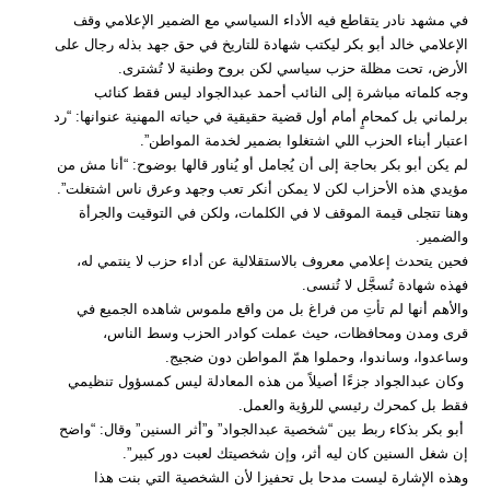
في مشهد نادر يتقاطع فيه الأداء السياسي مع الضمير الإعلامي وقف
الإعلامي خالد أبو بكر ليكتب شهادة للتاريخ في حق جهد بذله رجال على
الأرض، تحت مظلة حزب سياسي لكن بروح وطنية لا تُشترى.
وجه كلماته مباشرة إلى النائب أحمد عبدالجواد ليس فقط كنائب
برلماني بل كمحامٍ أمام أول قضية حقيقية في حياته المهنية عنوانها: “رد
اعتبار أبناء الحزب اللي اشتغلوا بضمير لخدمة المواطن”.
لم يكن أبو بكر بحاجة إلى أن يُجامل أو يُناور قالها بوضوح: “أنا مش من
مؤيدي هذه الأحزاب لكن لا يمكن أنكر تعب وجهد وعرق ناس اشتغلت”.
وهنا تتجلى قيمة الموقف لا في الكلمات، ولكن في التوقيت والجرأة
والضمير.
فحين يتحدث إعلامي معروف بالاستقلالية عن أداء حزب لا ينتمي له،
فهذه شهادة تُسجَّل لا تُنسى.
والأهم أنها لم تأتِ من فراغ بل من واقع ملموس شاهده الجميع في
قرى ومدن ومحافظات، حيث عملت كوادر الحزب وسط الناس،
وساعدوا، وساندوا، وحملوا همّ المواطن دون ضجيج.
وكان عبدالجواد جزءًا أصيلاً من هذه المعادلة ليس كمسؤول تنظيمي
فقط بل كمحرك رئيسي للرؤية والعمل.
أبو بكر بذكاء ربط بين “شخصية عبدالجواد” و”أثر السنين” وقال: “واضح
إن شغل السنين كان ليه أثر، وإن شخصيتك لعبت دور كبير”.
وهذه الإشارة ليست مدحا بل تحفيزا لأن الشخصية التي بنت هذا