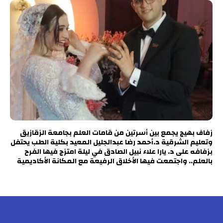
زفاف بهيج يجمع بين أسرتين من قامات العلم بجامعة الزقازيق
وتعليم الشرقية د.أحمد رضا عبدالجليل المعيد بكلية الطب يحتفل
بزفافه على د. يارا علاء نبيل الصادق في ليلة امتزج فيها الفرح
بالعلم.. واجتمعت فيها الأخلاق الرفيعة مع المكانة الأكاديمية