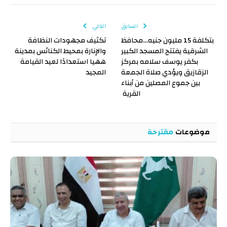
الإلكتروني
Link
السابق
التالي
بتكلفة 15 مليون جنيه…محافظ
تكثيف مجهودات النظافة
الشرقية يفتتح المسجد الكبير
والإنارة بمحيط الكنائس بمدينة
بكفر يوسف سلامه بمركز
ههيا استعدادًا لعيد القيامة
الزقازيق ويؤدي صلاة الجمعة
المجيد
بين جموع المصلين من أبناء
القرية
موضوعات
مقترحة