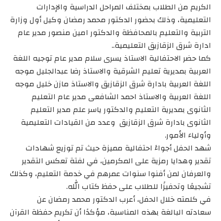
الكريم من الطلاب بمختلف المراحل الدراسية والإدارات
التعليمية، وذلك بحضور الدكتور محمد رمضان وكيل أول وزارة
التربية والتعليم بالمحافظة والدكتور امين منصور مدير عام
ادارة شرق الزقازيق التعليمية..
كما حضر الاحتفالية الاستاذ يسرى سلام مدير عام توجيه اللغة
العربية بمديرية تعليم الشرقية والاستاذ رضا عبدالجليل موجه
اللغة العربية بادارة شرق الزقازيق والاستاذ مازن خليل موجه
اللغة العربية والاستاذ احمد الشافعى مدير عام التعليم
الثانوى بمديرية التعليم والدكتور ياسر علم مدير التعليم
الثانوى بادارة شرق الزقازيق وعدد من القيادات التعليمية
وأولياء الأمور.
شهد الحفل أجواءً احتفالية مميزة حيث تم توزيع شهادات
تقدير وهدايا رمزية على المكرمين، في لفتة تعكس التقدير
والعرفان لمن أفنوا سنوات عمرهم في خدمة التعليم، وكذلك
تشجيعًا وتحفيزًا للطلاب على حفظ كتاب الله.
في كلمته خلال الحفل، أعرب الدكتور محمد رمضان عن
سعادته البالغة بهذه المناسبة، مؤكدًا أن تكريم حفظة القرآن