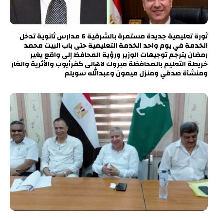
ثورة تعليمية جديدة مستمرة بالشرقية 6 مدارس ثانوية تدخل
الخدمة في يوم واحد الخدمة التعليمية حتى باب البيت محمد
رمضان يترجم توجيهات الوزير ورؤية المحافظ إلى واقع يغير
خريطة التعليم بالمحافظة مبروك لاهالى كفرأيوب والأثرية والغار
ومنشأة صدقي ومنزل ميمون وعبدالله سويلم