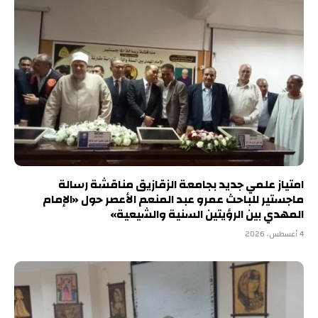
امتياز علمي جديد بجامعة الزقازيق مناقشة رسالة
ماجستير للباحث عمرو عبد المنعم الأعصر حول «الإمام
المهدي بين الرؤيتين السنية والشيعية»
4 أغسطس، 2026