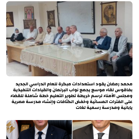
محمد رمضان يقود استعدادات مبكرة للعام الدراسي الجديد
بفاقوس لقاء موسع يجمع نواب البرلمان والقيادات التنفيذية
ومجلس الأمناء لرسم خريطة تطوير التعليم خطة شاملة للقضاء
على الفترات المسائية وخفض الكثافات وإنشاء مدرسة مصرية
يابانية ومدرسة رسمية لغات