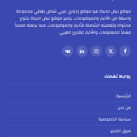
موقع نبض الحياة هو موقع إخباري عربي شامل يغطي مجموعة
واسعة من الأخبار والموضوعات، يتميز موقع نبض الحياة بتنوع
محتواه وتغطيته الشاملة للأخبار والموضوعات، مما يجعله مصدراً
مهماً للمعلومات والأخبار للقارئ العربي.
فيسبوك
X
الانستغرام
لينكدإن
VKontakte
(Twitter)
روابط تهمك
الرئيسية
من نحن
سياسة الخصوصية
فريق التحرير