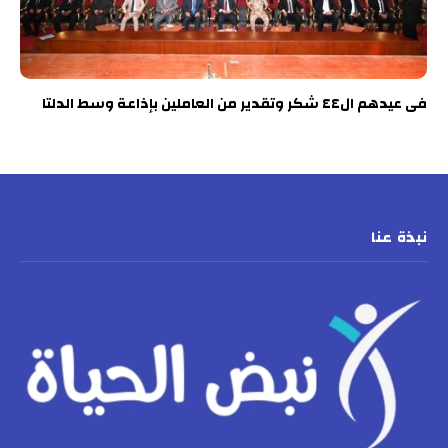
فى عيدهم ال٤٤ شكر وتقدير من العاملين بإذاعة وسط الدلتا
نبذة عنا