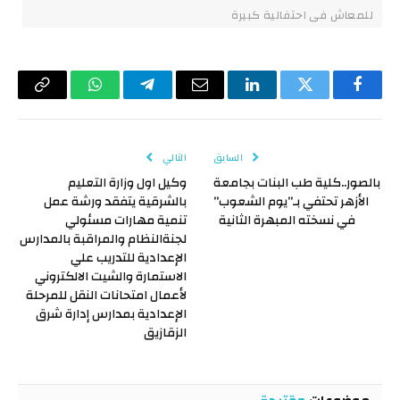
للمعاش فى احتفالية كبيرة
فيسبوك
تويتر
لينكدإن
البريد
تيلقرام
واتساب
Copy
الإلكتروني
Link
السابق
التالي
بالصور..كلية طب البنات بجامعة
وكيل اول وزارة التعليم
الأزهر تحتفي بـ”يوم الشعوب”
بالشرقية يتفقد ورشة عمل
في نسخته المبهرة الثانية
تنمية مهارات مسئولي
لجنةالنظام والمراقبة بالمدارس
الإعدادية للتدريب علي
الاستمارة والشيت الالكتروني
لأعمال امتحانات النقل للمرحلة
الإعدادية بمدارس إدارة شرق
الزقازيق