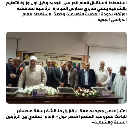
استعدادا لاستقبال العام الدراسي الجديد وكيل أول وزارة التعليم
بالشرقية يلتقي مديري مدارس المبادرة الرئاسية لمناقشة
الارتقاء بجودة العملية التعليمية وخطة الاستعداد للعام
الدراسي الجديد
امتياز علمي جديد بجامعة الزقازيق مناقشة رسالة ماجستير
للباحث عمرو عبد المنعم الأعصر حول «الإمام المهدي بين الرؤيتين
السنية والشيعية»