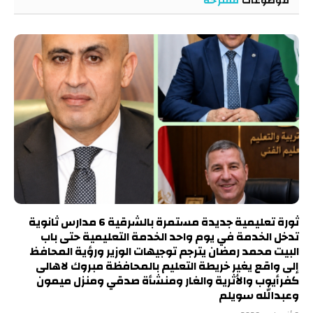
موضوعات
مقترحة
ثورة تعليمية جديدة مستمرة بالشرقية 6 مدارس ثانوية
تدخل الخدمة في يوم واحد الخدمة التعليمية حتى باب
البيت محمد رمضان يترجم توجيهات الوزير ورؤية المحافظ
إلى واقع يغير خريطة التعليم بالمحافظة مبروك لاهالى
كفرأيوب والأثرية والغار ومنشأة صدقي ومنزل ميمون
وعبدالله سويلم