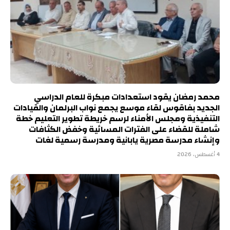
محمد رمضان يقود استعدادات مبكرة للعام الدراسي
الجديد بفاقوس لقاء موسع يجمع نواب البرلمان والقيادات
التنفيذية ومجلس الأمناء لرسم خريطة تطوير التعليم خطة
شاملة للقضاء على الفترات المسائية وخفض الكثافات
وإنشاء مدرسة مصرية يابانية ومدرسة رسمية لغات
4 أغسطس، 2026