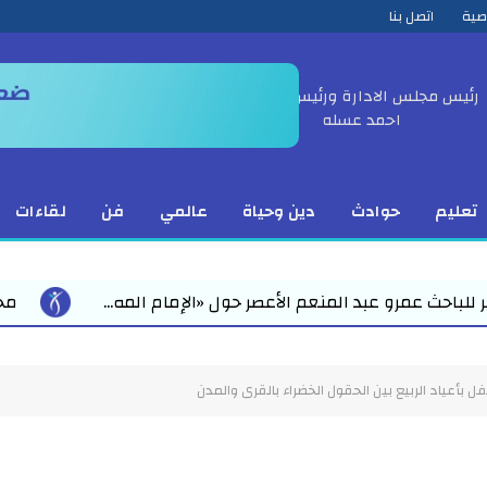
صية
اتصل بنا
رئيس مجلس الادارة ورئيس التحرير
احمد عسله
تعليم
حوادث
دين وحياة
عالمي
فن
لقاءات
«الإمام المه...
محمد رمضان يقود استعدادات مبكرة للع
ل بأعياد الربيع بين الحقول الخضراء بالقرى والمدن