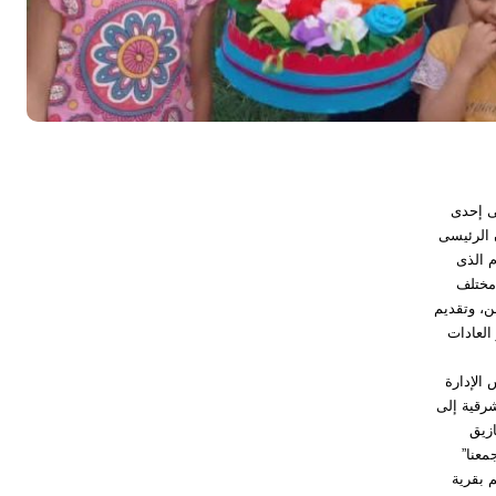
ى إحدى
ن الرئيسى
م الذى
 مختلف
ن، وتقديم
العادات
الإدارة
شرقية إلى
ازيق
معنا”
م بقرية