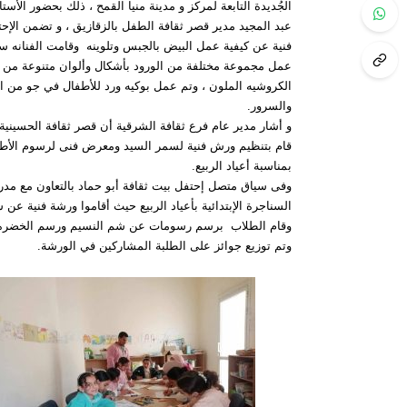
الجُديدة التابعة لمركز و مدينة منيا القمح ، ذلك بحضور الأست
عبد المجيد مدير قصر ثقافة الطفل بالزقازيق ، و تضمن الإح
فنية عن كيفية عمل البيض بالجبس وتلوينه وقامت الفنانه س
عمل مجموعة مختلفة من الورود بأشكال وألوان متنوعة من 
الكروشيه الملون ، وتم عمل بوكيه ورد للأطفال في جو من ا
والسرور.
و أشار مدير عام فرع ثقافة الشرقية أن قصر ثقافة الحسيني
قام بتنظيم ورش فنية لسمر السيد ومعرض فنى لرسوم الأط
بمناسبة أعياد الربيع.
وفى سياق متصل إحتفل بيت ثقافة أبو حماد بالتعاون مع مد
السناجرة الإبتدائية بأعياد الربيع حيث أقاموا ورشة فنية عن
وقام الطلاب برسم رسومات عن شم النسيم ورسم الخضره 
وتم توزيع جوائز على الطلبة المشاركين في الورشة.