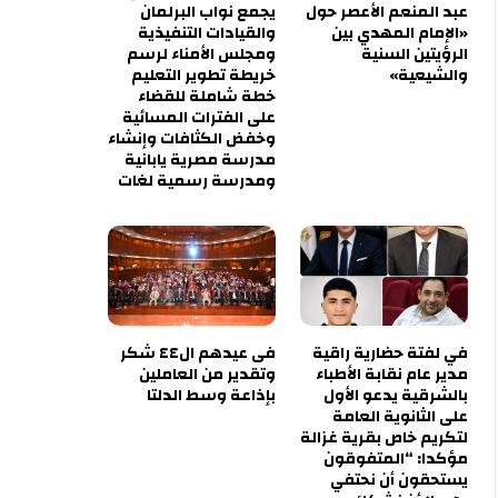
عبد المنعم الأعصر حول
يجمع نواب البرلمان
«الإمام المهدي بين
والقيادات التنفيذية
الرؤيتين السنية
ومجلس الأمناء لرسم
والشيعية»
خريطة تطوير التعليم
خطة شاملة للقضاء
على الفترات المسائية
وخفض الكثافات وإنشاء
مدرسة مصرية يابانية
ومدرسة رسمية لغات
في لفتة حضارية راقية
فى عيدهم ال٤٤ شكر
مدير عام نقابة الأطباء
وتقدير من العاملين
بالشرقية يدعو الأول
بإذاعة وسط الدلتا
على الثانوية العامة
لتكريم خاص بقرية غزالة
مؤكدا: “المتفوقون
يستحقون أن نحتفي