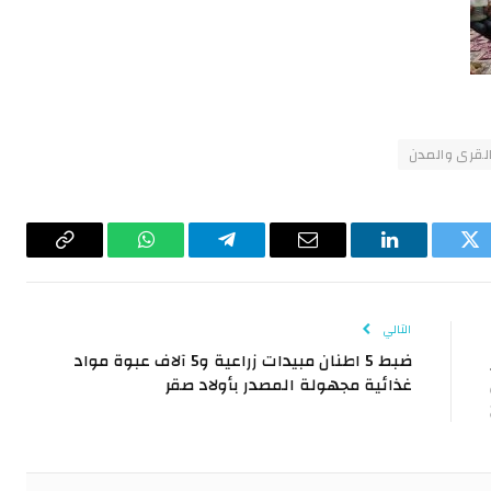
القرى والمدن
تويتر
لينكدإن
البريد
تيلقرام
واتساب
Copy
الإلكتروني
Link
التالي
ضبط 5 اطنان مبيدات زراعية و5 آلاف عبوة مواد
غذائية مجهولة المصدر بأولاد صقر