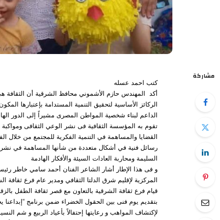
مشاركة
كتب احمد عسله
أكد المهندس حازم الأشموني محافظ الشرقية أن الثقافة ه
الركائز الأساسية لتحقيق التنمية المستدامة بإعتبارها المكو
الداعم لبناء شخصية المواطن المصرى مشيراً إلى الدور الها
تقوم به المؤسسة الثقافية فى نشر الوعي الثقافى ومواكبة
القضايا والمساهمة في التنمية الفكرية للمجتمع من خلال الف
رسائل فنية في أشكال متعددة من شأنها المساهمة في نشر 
السليمة ومحاربة العادات السيئة والأفكار الهادمة
و فى هذا الإطار أشار الشاعر الفنان أحمد سامي خاطر رئيس 
المركزية لإقليم شرق الدلتا الثقافي ومدير عام فرع ثقافة ال
قيام فرع ثقافة الشرقية بالتعاون مع قصر ثقافة الطفل بالزق
بتقديم يوم فنى بين الحقول الخضراء ضمن برنامج “إبداعنا يج
لإكتشاف المواهب و رعايتها إحتفالاً بأعياد الربيع و شم النسي