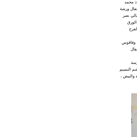
اذ محمد
تفال ورشة
الي نصر
الورق
لفرح
ة وفاقوس
فال
رسة
 شم النسيم
والبيض ،