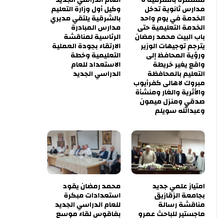
مدارس ثانوية تدخل
وكيل أول وزارة التعليم
الخدمة في يوم واحد
بالشرقية يلتقي مديري
الخدمة التعليمية حتى
مدارس المبادرة
باب البيت محمد رمضان
الرئاسية لمناقشة
يترجم توجيهات الوزير
الارتقاء بجودة العملية
ورؤية المحافظ إلى
التعليمية وخطة
واقع يغير خريطة
الاستعداد للعام
التعليم بالمحافظة
الدراسي الجديد
مبروك لاهالى كفرأيوب
والأثرية والغار ومنشأة
صدقي ومنزل ميمون
وعبدالله سويلم
امتياز علمي جديد
محمد رمضان يقود
بجامعة الزقازيق
استعدادات مبكرة
مناقشة رسالة
للعام الدراسي الجديد
ماجستير للباحث عمرو
بفاقوس لقاء موسع