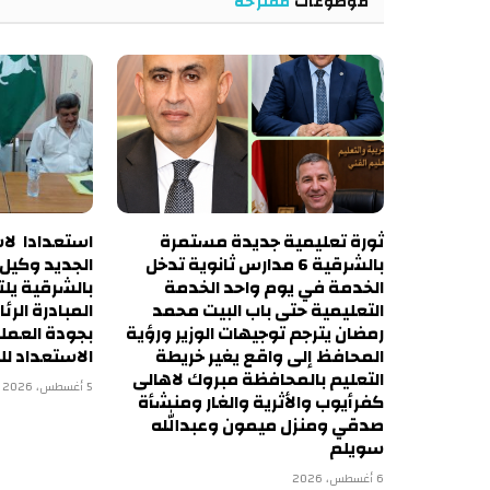
موضوعات
مقترحة
ثورة تعليمية جديدة مستمرة
استعدادا لاس
بالشرقية 6 مدارس ثانوية تدخل
الجديد وكيل أ
الخدمة في يوم واحد الخدمة
بالشرقية يل
التعليمية حتى باب البيت محمد
المبادرة الرئ
رمضان يترجم توجيهات الوزير ورؤية
بجودة العمل
المحافظ إلى واقع يغير خريطة
الاستعداد لل
التعليم بالمحافظة مبروك لاهالى
5 أغسطس، 2026
كفرأيوب والأثرية والغار ومنشأة
صدقي ومنزل ميمون وعبدالله
سويلم
6 أغسطس، 2026