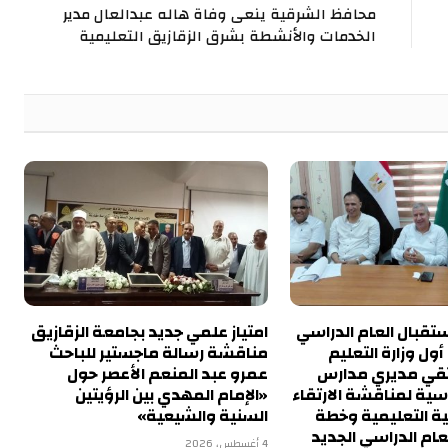
محافظ الشرقية ينعى وفاة هاله عبدالعال مدير
الخدمات والأنشطة بشرق الزقازيق التعليمية
تقبال العام الدراسي
امتياز علمي جديد بجامعة الزقازيق
ول وزارة التعليم
مناقشة رسالة ماجستير للباحث
تقي مديري مدارس
عمرو عبد المنعم الأعصر حول
اسية لمناقشة الارتقاء
«الإمام المهدي بين الرؤيتين
ية التعليمية وخطة
السنية والشيعية»
عام الدراسي الجديد
4 أغسطس، 2026