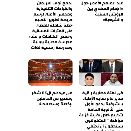
عبد المنعم الأعصر حول
يجمع نواب البرلمان
«الإمام المهدي بين
والقيادات التنفيذية
الرؤيتين السنية
ومجلس الأمناء لرسم
والشيعية»
خريطة تطوير التعليم
خطة شاملة للقضاء
على الفترات المسائية
وخفض الكثافات وإنشاء
مدرسة مصرية يابانية
ومدرسة رسمية لغات
في لفتة حضارية راقية
فى عيدهم ال٤٤ شكر
مدير عام نقابة الأطباء
وتقدير من العاملين
بالشرقية يدعو الأول
بإذاعة وسط الدلتا
على الثانوية العامة
لتكريم خاص بقرية غزالة
مؤكدا: “المتفوقون
يستحقون أن نحتفي