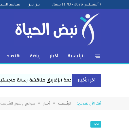
7 أغسطس 2026 - 11:43 مساءً
من نحن
سياسة الخص
الرئيسية
أخبار
رياضة
اقتصاد
آخر الأخبار
معة الزقازيق مناقشة رسالة ماجستير للباحث عمرو عبد المنعم الأعص
أنت الآن تتصفح:
الرئيسية
أخبار
صوامع وشون الشرقية تستقبل ٩٧٩٩ طنا م
»
»
أخبار