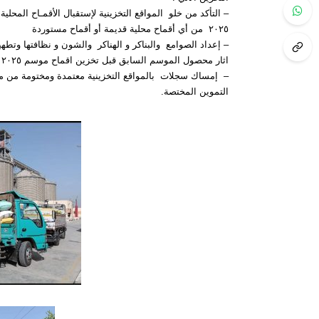
– التأكد من خلو المواقع التخزينية لإستقبال الأقمـاح المحلي
٢٠٢٥ من أي أقماح محلية قديمة أو أقماح مستوردة
– إعداد الصوامع والبناكر و الهناكر والشون و نظافتها وتطه
اثار محصول الموسم السابق قبل تخزين اقماح موسم ٢٠٢٥
– إمساك سجلات بالمواقع التخزينية معتمدة ومختومة من م
التموين المختصة.