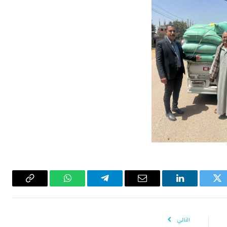
تويتر
لينكدإن
البريد
تيلقرام
واتساب
Copy
الإلكتروني
Link
التالي