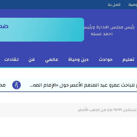
وصية
اتصل بنا
رئيس مجلس الادارة ورئيس التحرير
احمد عسله
تعليم
حوادث
دين وحياة
عالمي
فن
لقاءات
ر حول «الإمام المه...
محمد رمضان يقود استعدادات مبك
ن الذهب الأصفر