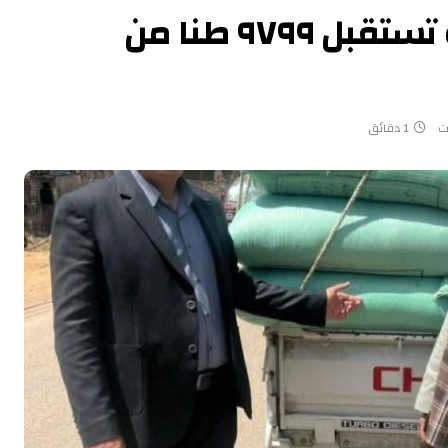
صوامع وشون الشرقية تستقبل ٩٧٩٩ طنا من
ت
1 دقائق