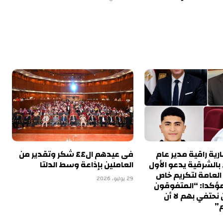
ية راقية مدير عام
فى عيدهم ال٤٤ شكر وتقدير من
 بالشرقية يدعو الأول
العاملين بإذاعة وسط الدلتا
 العامة لتكريم خاص
29 يوليو، 2026
مؤكدا: “المتفوقون
نحتفي بهم لا أن
”