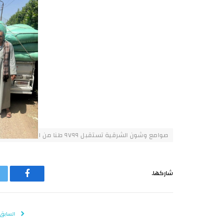
صوامع وشون الشرقية تستقبل ٩٧٩٩ طنا من الذهب الأصفر
شاركها.
فيسبوك
السابق