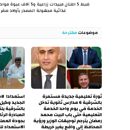
ضبط 5 اطنان مبيدات زراعية و5 آلاف عبوة مواد
غذائية مجهولة المصدر بأولاد صقر
موضوعات
مقترحة
ثورة تعليمية جديدة مستمرة
استعدادا لاس
بالشرقية 6 مدارس ثانوية تدخل
الجديد وكيل أ
الخدمة في يوم واحد الخدمة
بالشرقية يل
التعليمية حتى باب البيت محمد
المبادرة الرئ
رمضان يترجم توجيهات الوزير ورؤية
بجودة العمل
المحافظ إلى واقع يغير خريطة
الاستعداد لل