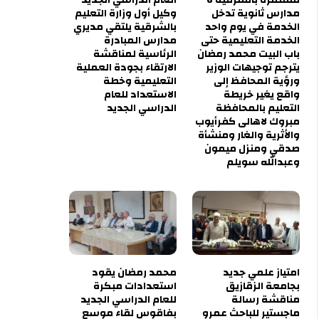
مدارس ثانوية تدخل
وكيل أول وزارة التعليم
الخدمة في يوم واحد
بالشرقية يلتقي مديري
الخدمة التعليمية حتى
مدارس المبادرة
باب البيت محمد رمضان
الرئاسية لمناقشة
يترجم توجيهات الوزير
الارتقاء بجودة العملية
ورؤية المحافظ إلى
التعليمية وخطة
واقع يغير خريطة
الاستعداد للعام
التعليم بالمحافظة
الدراسي الجديد
مبروك لاهالى كفرأيوب
والأثرية والغار ومنشأة
صدقي ومنزل ميمون
وعبدالله سويلم
امتياز علمي جديد
محمد رمضان يقود
بجامعة الزقازيق
استعدادات مبكرة
مناقشة رسالة
للعام الدراسي الجديد
ماجستير للباحث عمرو
بفاقوس لقاء موسع