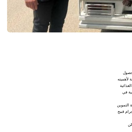
حصول
 لأهميته
غذائية
ية في
 التموين
لأقماح بلغ ٩٧٩٨ طن و ٩٧٢ كيلو جرام قمح
كن