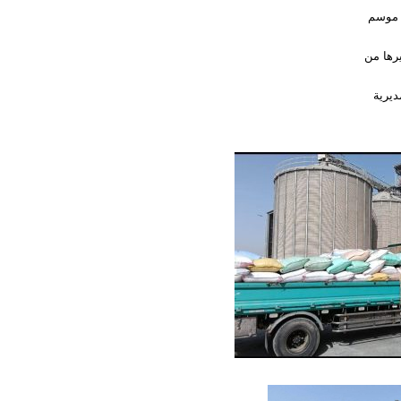
ة موسم
يرها من
ديرية