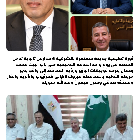
ثورة تعليمية جديدة مستمرة بالشرقية 6 مدارس ثانوية تدخل
الخدمة في يوم واحد الخدمة التعليمية حتى باب البيت محمد
رمضان يترجم توجيهات الوزير ورؤية المحافظ إلى واقع يغير
خريطة التعليم بالمحافظة مبروك لاهالى كفرأيوب والأثرية والغار
ومنشأة صدقي ومنزل ميمون وعبدالله سويلم