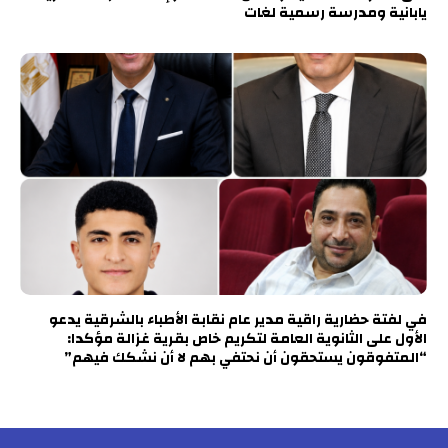
يابانية ومدرسة رسمية لغات
في لفتة حضارية راقية مدير عام نقابة الأطباء بالشرقية يدعو
الأول على الثانوية العامة لتكريم خاص بقرية غزالة مؤكدا:
“المتفوقون يستحقون أن نحتفي بهم لا أن نشكك فيهم”