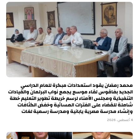
محمد رمضان يقود استعدادات مبكرة للعام الدراسي
الجديد بفاقوس لقاء موسع يجمع نواب البرلمان والقيادات
التنفيذية ومجلس الأمناء لرسم خريطة تطوير التعليم خطة
شاملة للقضاء على الفترات المسائية وخفض الكثافات
وإنشاء مدرسة مصرية يابانية ومدرسة رسمية لغات
4 أغسطس، 2026