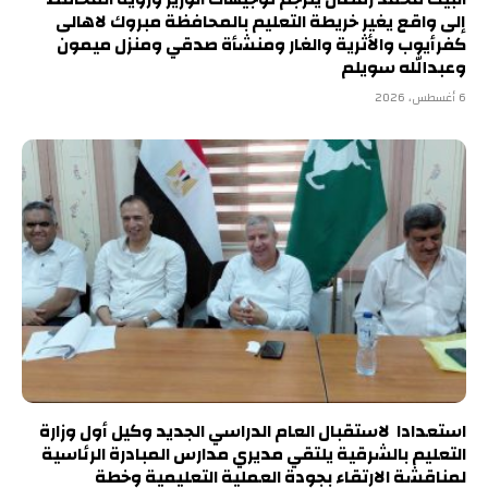
إلى واقع يغير خريطة التعليم بالمحافظة مبروك لاهالى
كفرأيوب والأثرية والغار ومنشأة صدقي ومنزل ميمون
وعبدالله سويلم
6 أغسطس، 2026
استعدادا لاستقبال العام الدراسي الجديد وكيل أول وزارة
التعليم بالشرقية يلتقي مديري مدارس المبادرة الرئاسية
لمناقشة الارتقاء بجودة العملية التعليمية وخطة