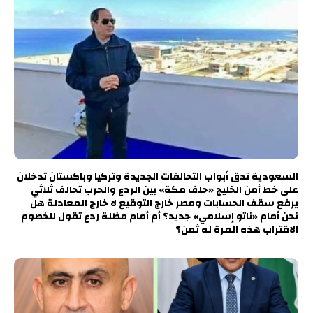
السعودية تدق أبواب التحالفات الجديدة وتركيا وباكستان تدخلان
على خط أمن الخليج «حلف مكة» بين الردع والحرب تحالف ثلاثي
يرفع سقف الحسابات ومصر خارج التوقيع لا خارج المعادلة هل
نحن أمام «ناتو إسلامي» جديد؟ أم أمام مظلة ردع تقول للخصوم
الاقتراب هذه المرة له ثمن؟