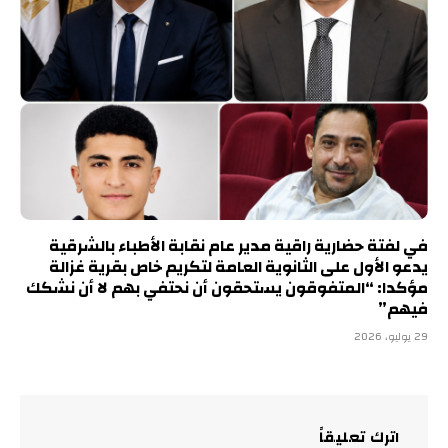
في لفتة حضارية راقية مدير عام نقابة الأطباء بالشرقية
يدعو الأول على الثانوية العامة لتكريم خاص بقرية غزالة
مؤكدا: “المتفوقون يستحقون أن نحتفي بهم لا أن نشكك
فيهم”
29 يوليو، 2026
اترك تعليقاً