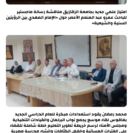
امتياز علمي جديد بجامعة الزقازيق مناقشة رسالة ماجستير
للباحث عمرو عبد المنعم الأعصر حول «الإمام المهدي بين الرؤيتين
السنية والشيعية»
محمد رمضان يقود استعدادات مبكرة للعام الدراسي الجديد
بفاقوس لقاء موسع يجمع نواب البرلمان والقيادات التنفيذية
ومجلس الأمناء لرسم خريطة تطوير التعليم خطة شاملة للقضاء
على الفترات المسائية وخفض الكثافات وإنشاء مدرسة مصرية