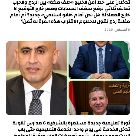
تدخلان على خط أمن الخليج «حلف مكة» بين الردع والحرب
تحالف ثلاثي يرفع سقف الحسابات ومصر خارج التوقيع لا
خارج المعادلة هل نحن أمام «ناتو إسلامي» جديد؟ أم أمام
مظلة ردع تقول للخصوم الاقتراب هذه المرة له ثمن؟
8 أغسطس، 2026
ثورة تعليمية جديدة مستمرة بالشرقية 6 مدارس ثانوية
تدخل الخدمة في يوم واحد الخدمة التعليمية حتى باب
البيت محمد رمضان يترجم توجيهات الوزير ورؤية المحافظ