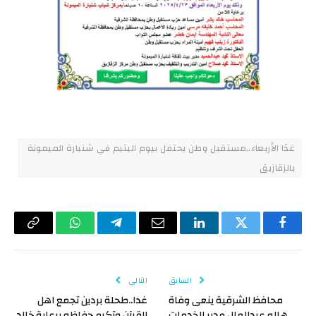
غدًا الأربعاء..مستقبل وطن يحتفل بيوم اليتيم في شنبارة الميمونة
بالزقازيق
فيسبوك
تويتر
لينكدإن
البريد
تيلقرام
واتساب
Copy
الإلكتروني
Link
السابق
التالي
محافظ الشرقية ينعى وفاة
غدا..طحلة بردين تجمع اهل
هاله عبدالعال مدير الخدمات
القرآن وتكرم حفاظه برعاية خالد