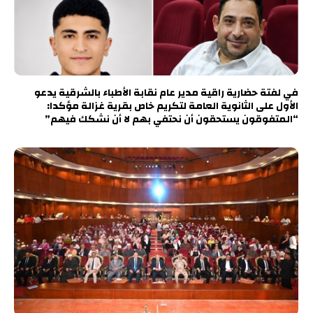
في لفتة حضارية راقية مدير عام نقابة الأطباء بالشرقية يدعو
الأول على الثانوية العامة لتكريم خاص بقرية غزالة مؤكدا:
“المتفوقون يستحقون أن نحتفي بهم لا أن نشكك فيهم”