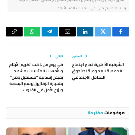
والتزام صارم حتى في الفترات المسائية"
فيسبوك
تويتر
لينكدإن
البريد
تيلقرام
واتساب
Copy
الإلكتروني
Link
السابق
التالي
الشرقية الأزهرية: نجاح اجتماع
في يومٍ من ذهب..تكريم الأيتام
الجمعية العمومية لصندوق
والأمهات المثاليات بمشهد
التكافل الاجتماعي
يفيض إنسانية “مستقبل وطن”
بشنبارة الزقازيق يرسم البسمة
ويزرع الأمل في القلوب
موضوعات
مقترحة