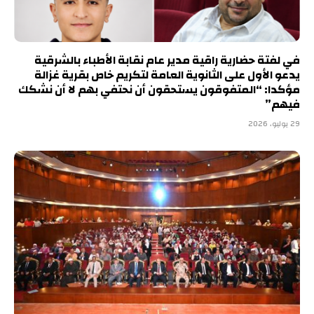
في لفتة حضارية راقية مدير عام نقابة الأطباء بالشرقية
يدعو الأول على الثانوية العامة لتكريم خاص بقرية غزالة
مؤكدا: “المتفوقون يستحقون أن نحتفي بهم لا أن نشكك
فيهم”
29 يوليو، 2026