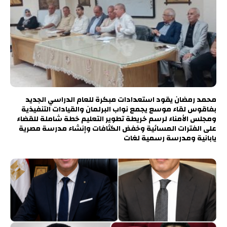
محمد رمضان يقود استعدادات مبكرة للعام الدراسي الجديد
بفاقوس لقاء موسع يجمع نواب البرلمان والقيادات التنفيذية
ومجلس الأمناء لرسم خريطة تطوير التعليم خطة شاملة للقضاء
على الفترات المسائية وخفض الكثافات وإنشاء مدرسة مصرية
يابانية ومدرسة رسمية لغات