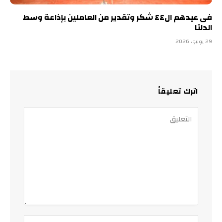
فى عيدهم ال٤٤ شكر وتقدير من العاملين بإذاعة وسط
الدلتا
29 يوليو، 2026
اترك تعليقاً