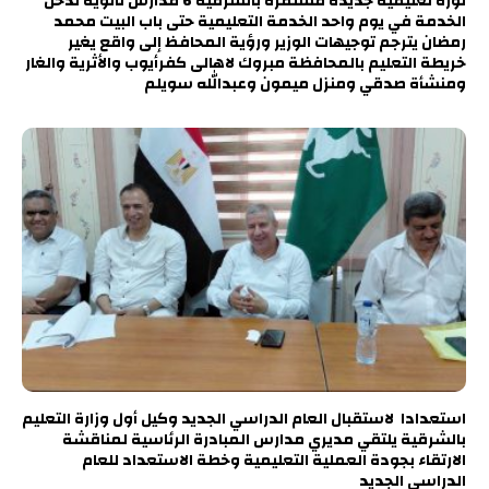
ثورة تعليمية جديدة مستمرة بالشرقية 6 مدارس ثانوية تدخل
الخدمة في يوم واحد الخدمة التعليمية حتى باب البيت محمد
رمضان يترجم توجيهات الوزير ورؤية المحافظ إلى واقع يغير
خريطة التعليم بالمحافظة مبروك لاهالى كفرأيوب والأثرية والغار
ومنشأة صدقي ومنزل ميمون وعبدالله سويلم
استعدادا لاستقبال العام الدراسي الجديد وكيل أول وزارة التعليم
بالشرقية يلتقي مديري مدارس المبادرة الرئاسية لمناقشة
الارتقاء بجودة العملية التعليمية وخطة الاستعداد للعام
الدراسي الجديد