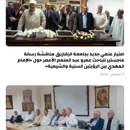
امتياز علمي جديد بجامعة الزقازيق مناقشة رسالة
ماجستير للباحث عمرو عبد المنعم الأعصر حول «الإمام
المهدي بين الرؤيتين السنية والشيعية»
4 أغسطس، 2026