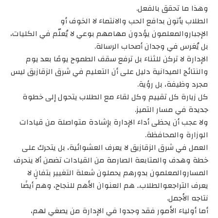
وهذا ما تحقق بالفعل.
الطلاب يأتون بدافع الحب والانتماء لا الخوف أو
الإجباروالمعلمون يؤدون مهامهم بوعي لا يُعلّم في الكليات،
بل يُغرس في وجدان أصحاب الرسالة.
الإدارة لا تركن للثناء بل ترفع سقف الطموح يومًا بعد يوم
والنتائج الميدانية دليل على أن التعليم في شرق الزقازيق ليس
مجرد وظيفة، بل رؤية.
كل زيارة كل تقييم وكل لقاء مع الطلاب يتحول إلى خطوة
جديدة في مسار التميز.
ولا عجب أن يحظى أداء الإدارة بإشادة متواصلة من قيادات
الوزارة والمحافظة.
العمل في شرق الزقازيق لا يعرف العشوائية، بل يتحرك على
خطة وهدف والمتابعة الصارمة من القيادات تضمن ألا ينحرف
المساروالمعلمون بدورهم يحملون شعلة التغيير بتفانٍ لا
يعرف التراجعوالطلاب.. هم العنوان الأهم للنجاح، وهم أيضًا
نتاجه الأجمل.
أما أولياء الأمور فقد وجدوا في الإدارة من يصغي لهم،