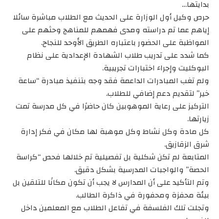
بدايتها…
حرص وكيل أول الوزارة على الحديث مع الطلاب مباشرة سائلا
إياهم عما تم دراسته ومدى فهمهم للمناهج وحثهم على
المواظبة على الحضور باعتباره الطريق الأوحد للنجاح.
كما شدد على تدريب طلاب الشهادة الإعدادية على نظام
البوكليت وإجراء اختبارات تجريبية.
ولم تغب المبادرات الداعمة فقد وجه بتنفيذ مبادرة “ساعة
خير” لتقديم دعم إضافي للطلاب.
التركيز على رعاية الموهوبين كان حاضرًا في كل مدرسة تمت
زيارتها.
كل مادة وكل نشاط وكل موهبة لها مكان في فكر إدارة
شرق الزقازيق.
المتابعة لم تكن شكلية بل تفصيلية تم خلالها فحص “كراسة
الحصة” والواجبات المدرسية بشكل دقيق.
وتم التأكيد على أن المدارس لا يجب أن تكون مكانًا للتلقين بل
بيئة محفزة ومحفورة في ذاكرة الطالب.
وتجلت تلك الفلسفة في تفاعل الطلاب مع المعلمين داخل