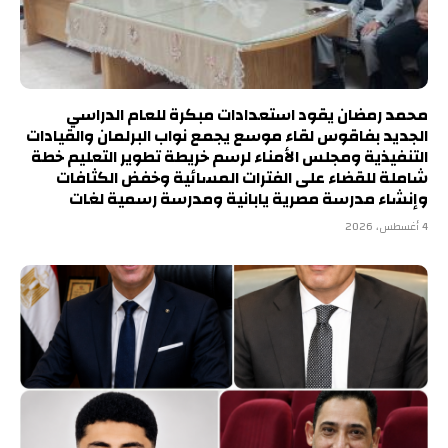
محمد رمضان يقود استعدادات مبكرة للعام الدراسي
الجديد بفاقوس لقاء موسع يجمع نواب البرلمان والقيادات
التنفيذية ومجلس الأمناء لرسم خريطة تطوير التعليم خطة
شاملة للقضاء على الفترات المسائية وخفض الكثافات
وإنشاء مدرسة مصرية يابانية ومدرسة رسمية لغات
4 أغسطس، 2026