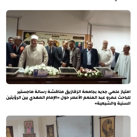
امتياز علمي جديد بجامعة الزقازيق مناقشة رسالة ماجستير
للباحث عمرو عبد المنعم الأعصر حول «الإمام المهدي بين الرؤيتين
السنية والشيعية»