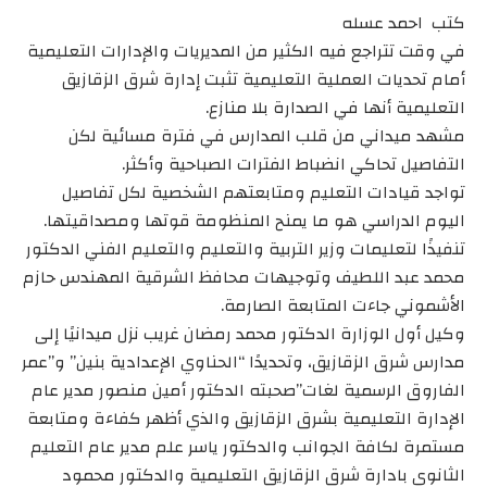
كتب احمد عسله
في وقت تتراجع فيه الكثير من المديريات والإدارات التعليمية
أمام تحديات العملية التعليمية تثبت إدارة شرق الزقازيق
التعليمية أنها في الصدارة بلا منازع.
مشهد ميداني من قلب المدارس في فترة مسائية لكن
التفاصيل تحاكي انضباط الفترات الصباحية وأكثر.
تواجد قيادات التعليم ومتابعتهم الشخصية لكل تفاصيل
اليوم الدراسي هو ما يمنح المنظومة قوتها ومصداقيتها.
تنفيذًا لتعليمات وزير التربية والتعليم والتعليم الفني الدكتور
محمد عبد اللطيف وتوجيهات محافظ الشرقية المهندس حازم
الأشموني جاءت المتابعة الصارمة.
وكيل أول الوزارة الدكتور محمد رمضان غريب نزل ميدانيًا إلى
مدارس شرق الزقازيق، وتحديدًا “الحناوي الإعدادية بنين” و”عمر
الفاروق الرسمية لغات”صحبته الدكتور أمين منصور مدير عام
الإدارة التعليمية بشرق الزقازيق والذي أظهر كفاءة ومتابعة
مستمرة لكافة الجوانب والدكتور ياسر علم مدير عام التعليم
الثانوى بادارة شرق الزقازيق التعليمية والدكتور محمود