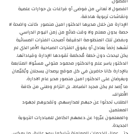
الفصول.
الفصول لا تعاني من فوضى أو فراغات بل حوارات علمية
ونقاشات تربوية هادفة.
الإدارة من خلال مديرها الدكتور امين منصور كانت واضحة لا
حصة بدون معلم ولا وقت ضائع من زمن اليوم الدراسي.
وبفضل تلك المنظومة الدقيقة أصبحت الفترات المسائية
تشهد زخماً يعادل أو يفوق الفترات الصباحية الأمر الذي لم
يكن ليحدث دون خطة مُحكمة تقودها الإدارة وقياداتها.
الدكتور ياسر علم والدكتور محمود متولي مسئولا المتابعة
بالإدارة كانا حاضرين في كل موقع يرصدان يسجلان ويُقيّمان
ويغرضان على الدكتور امين منصور مدير عام الادارة.
ما رُصد لم يكن مجرد انضباط.. بل التزام وطني من كافة
الأطراف.
الطلاب تحدثوا عن حبهم لمدارسهم، وتقديرهم لجهود
المعلمين.
والمعلمون عبّروا عن دعمهم الكامل للمبادرات التربوية
الجديدة.
حتى عمال الخدمات المعاونة شاركوا بروح عالية، ما يعكس