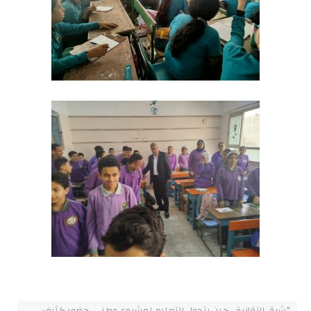
"شرق الزقازيق..حين يتحول التعليم لمشروع وطني..حضور كثيف