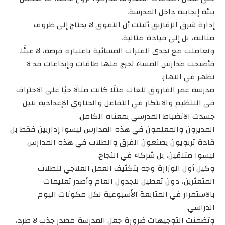
بيئة إيجابية داخل المدرسة.
إدارة شرق الزقازيق أثبتت أن التفوق لا يحتاج إلى ظروف
مثالية، بل إلى قيادة مثالية.
وتعاملت مع تحدي الفترات المسائية باعتباره فرصة، لا عبئًا.
فأصبحت مدارس المساء تخرج منها طاقات وإبداعات قد لا
تظهر في النهار.
مدرسة عمر الفاروق للغات مثلًا كانت مثالًا حيًا على الاحتراف
في التنظيم والابتكار في التفاعل والحناوي الإعدادية بنين
جسدت الانضباط المدرسي بمعناه الكامل.
المديرون والمعلمون في هذه المدارس ليسوا إداريين فقط بل
قادة تربويون يصنعون الفرق والطلاب في هذه المدارس
ليسوا متلقين، بل شركاء في النجاح.
وكيل أول الوزارة وجه بتكثيف العمل العلاجي للطلاب
المتعثرين، دون تعطيل للجدول العام وأصدر تعليمات
بالاستمرار في المتابعة الأسبوعية لكل مكونات اليوم
الدراسي.
وتضمنت التوجيهات ضرورة جعل المدرسة مصدر جذب لا طرد،