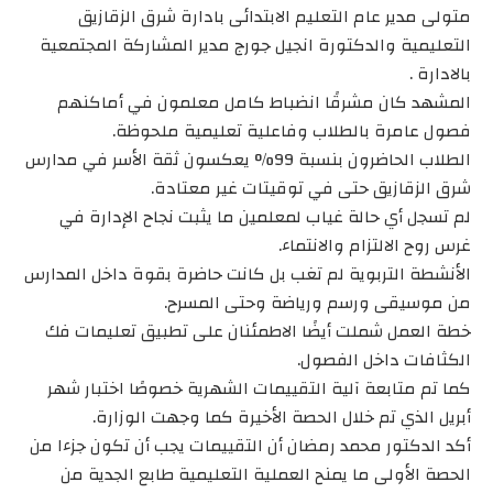
متولى مدير عام التعليم الابتدائى بادارة شرق الزقازيق
التعليمية والدكتورة انجيل جورج مدير المشاركة المجتمعية
بالادارة .
المشهد كان مشرقًا انضباط كامل معلمون في أماكنهم
فصول عامرة بالطلاب وفاعلية تعليمية ملحوظة.
الطلاب الحاضرون بنسبة 99% يعكسون ثقة الأسر في مدارس
شرق الزقازيق حتى في توقيتات غير معتادة.
لم تسجل أي حالة غياب لمعلمين ما يثبت نجاح الإدارة في
غرس روح الالتزام والانتماء.
الأنشطة التربوية لم تغب بل كانت حاضرة بقوة داخل المدارس
من موسيقى ورسم ورياضة وحتى المسرح.
خطة العمل شملت أيضًا الاطمئنان على تطبيق تعليمات فك
الكثافات داخل الفصول.
كما تم متابعة آلية التقييمات الشهرية خصوصًا اختبار شهر
أبريل الذي تم خلال الحصة الأخيرة كما وجهت الوزارة.
أكد الدكتور محمد رمضان أن التقييمات يجب أن تكون جزءا من
الحصة الأولى ما يمنح العملية التعليمية طابع الجدية من