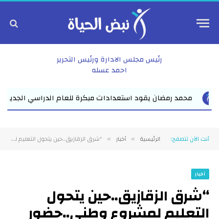
رئيس مجلس الادارة ورئيس التحرير
احمد عسله
الجديد بفاقوس لقاء موسع يجمع نواب البرلمان والقيادات ا...
أنت الآن تتصفح:
الرئيسية
أخبار
“شرق الزقازيق..حين يتحول التعليم لمشروع وطني..حضور كثيف والتزام صارم حتى في الفترات المسائية”
»
»
أخبار
“شرق الزقازيق..حين يتحول
التعليم لمشروع وطني..حضور