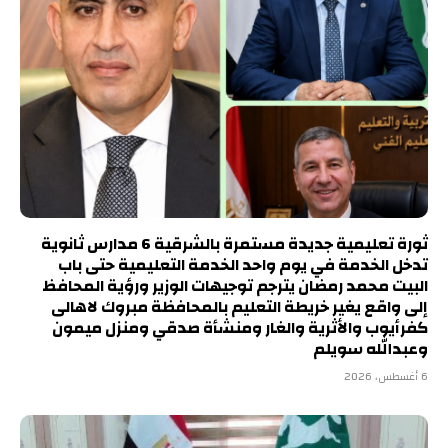
ثورة تعليمية جديدة مستمرة بالشرقية 6 مدارس ثانوية
تدخل الخدمة في يوم واحد الخدمة التعليمية حتى باب
البيت محمد رمضان يترجم توجيهات الوزير ورؤية المحافظ
إلى واقع يغير خريطة التعليم بالمحافظة مبروك لاهالى
كفرأيوب والأثرية والغار ومنشأة صدقي ومنزل ميمون
وعبدالله سويلم
6 أغسطس، 2026