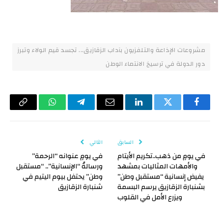
مشروعات الإذاعة والتلفزيون بآداب الزقازيق... تجسد قيم الولاء وتبرز
دور الدولة في ترسيخ الانتماء الوطن
فيسبوك
تويتر
لينكدإن
البريد
تيلقرام
واتساب
Copy
الإلكتروني
Link
السابق
التالي
في يومٍ من ذهب..تكريم الأيتام
في يومٍ عنوانه “الرحمة”
والأمهات المثاليات بمشهد
ورسالةُ “الإنسانية”.. “مستقبل
يفيض إنسانية “مستقبل وطن”
وطن” يحتفل بيوم اليتيم في
بشنبارة الزقازيق يرسم البسمة
شنبارة الزقازيق
ويزرع الأمل في القلوب