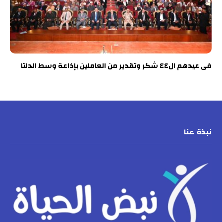
فى عيدهم ال٤٤ شكر وتقدير من العاملين بإذاعة وسط الدلتا
نبذة عنا