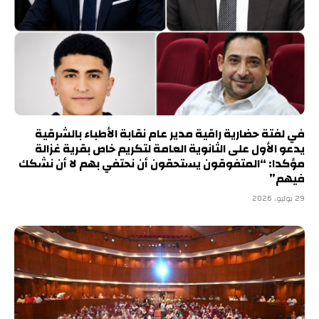
في لفتة حضارية راقية مدير عام نقابة الأطباء بالشرقية
يدعو الأول على الثانوية العامة لتكريم خاص بقرية غزالة
مؤكدا: “المتفوقون يستحقون أن نحتفي بهم لا أن نشكك
فيهم”
29 يوليو، 2026