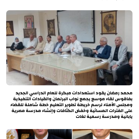
محمد رمضان يقود استعدادات مبكرة للعام الدراسي الجديد
بفاقوس لقاء موسع يجمع نواب البرلمان والقيادات التنفيذية
ومجلس الأمناء لرسم خريطة تطوير التعليم خطة شاملة للقضاء
على الفترات المسائية وخفض الكثافات وإنشاء مدرسة مصرية
يابانية ومدرسة رسمية لغات