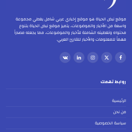
موقع نبض الحياة هو موقع إخباري عربي شامل يغطي مجموعة
واسعة من الأخبار والموضوعات، يتميز موقع نبض الحياة بتنوع
محتواه وتغطيته الشاملة للأخبار والموضوعات، مما يجعله مصدراً
مهماً للمعلومات والأخبار للقارئ العربي.
فيسبوك
X
الانستغرام
لينكدإن
VKontakte
(Twitter)
روابط تهمك
الرئيسية
من نحن
سياسة الخصوصية