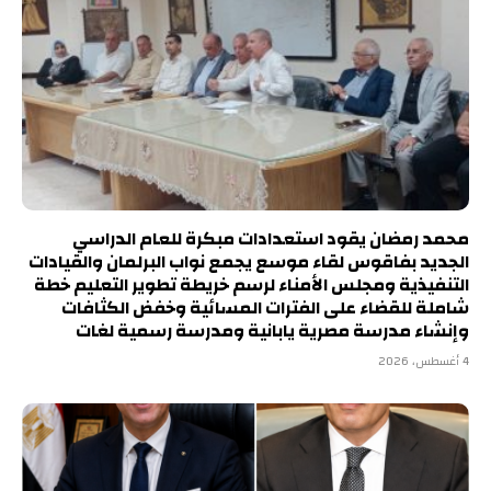
محمد رمضان يقود استعدادات مبكرة للعام الدراسي
الجديد بفاقوس لقاء موسع يجمع نواب البرلمان والقيادات
التنفيذية ومجلس الأمناء لرسم خريطة تطوير التعليم خطة
شاملة للقضاء على الفترات المسائية وخفض الكثافات
وإنشاء مدرسة مصرية يابانية ومدرسة رسمية لغات
4 أغسطس، 2026