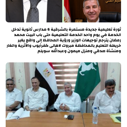
ثورة تعليمية جديدة مستمرة بالشرقية 6 مدارس ثانوية تدخل
الخدمة في يوم واحد الخدمة التعليمية حتى باب البيت محمد
رمضان يترجم توجيهات الوزير ورؤية المحافظ إلى واقع يغير
خريطة التعليم بالمحافظة مبروك لاهالى كفرأيوب والأثرية والغار
ومنشأة صدقي ومنزل ميمون وعبدالله سويلم