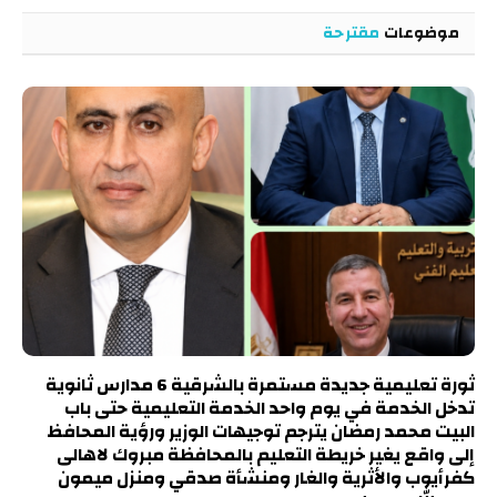
موضوعات
مقترحة
ثورة تعليمية جديدة مستمرة بالشرقية 6 مدارس ثانوية
تدخل الخدمة في يوم واحد الخدمة التعليمية حتى باب
البيت محمد رمضان يترجم توجيهات الوزير ورؤية المحافظ
إلى واقع يغير خريطة التعليم بالمحافظة مبروك لاهالى
كفرأيوب والأثرية والغار ومنشأة صدقي ومنزل ميمون