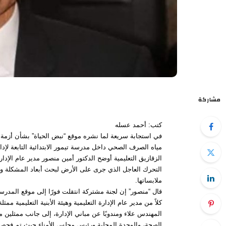
مشاركة
كتب: أحمد عسله
في استجابة سريعة لما نشره موقع “نبض الحياة” بشأن أزم
مياه الصرف الصحي داخل مدرسة تيمور الابتدائية التابعة لإد
الزقازيق التعليمية أوضح الدكتور أمين منصور مدير عام الإدا
التحرك العاجل الذي جرى على الأرض لبحث أبعاد المشكلة وا
ملابساتها.
قال “منصور” إن لجنة مشتركة انتقلت فورًا إلى موقع المدر
كلاً من مدير عام الإدارة التعليمية وهيئة الأبنية التعليمية ممثل
المهندس علاء ومندوبًا عن مباني الإدارة، إلى جانب ممثلين 
الصحة، والوحدة المحلية ورئيس مجلس الأمناء حيث تم فحص