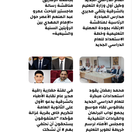
وكيل أول وزارة التعليم
مناقشة رسالة
بالشرقية يلتقي مديري
ماجستير للباحث عمرو
مدارس المبادرة
عبد المنعم الأعصر حول
الرئاسية لمناقشة
«الإمام المهدي بين
الارتقاء بجودة العملية
الرؤيتين السنية
التعليمية وخطة
والشيعية»
الاستعداد للعام
الدراسي الجديد
محمد رمضان يقود
في لفتة حضارية راقية
استعدادات مبكرة
مدير عام نقابة الأطباء
للعام الدراسي الجديد
بالشرقية يدعو الأول
بفاقوس لقاء موسع
على الثانوية العامة
يجمع نواب البرلمان
لتكريم خاص بقرية غزالة
والقيادات التنفيذية
مؤكدا: “المتفوقون
ومجلس الأمناء لرسم
يستحقون أن نحتفي
خريطة تطوير التعليم
بهم لا أن نشكك