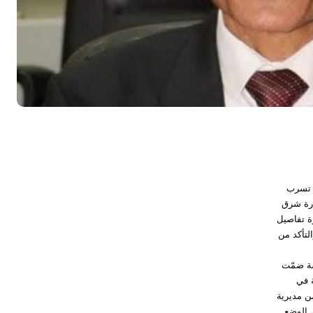
ة تسرب
ارة شرق
رة تفاصيل
لتأكد من
سة ضمّت
ة في
من مديرية
 الوضع