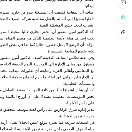
ميدانيا.
أضاف أن المعاينة كشفت أن المشكلة تبدو من خارج المدر
داخلها مشيرًا إلى أنه تم بالفعل مخاطبة شركة الصرف الصح
الشرب لبحث جذور المشكلة الفنية.
أكد الدكتور امين منصور أن الحفر الجاري حاليا بمحيط المدر
تحت إشراف هيئة الأبنية التعليمية للتأكد من مصدر المياه الم
مؤكدا أن الوضع لا يمثل خطورة حاليا كما بدا في بعض الصور 
لكنه يخضع للمتابعة المستمرة.
وفي لفتة تعكس المتابعة الدقيقة كشف الدكتور أمين منصور
مسؤول من مباني الإدارة إلى المدرسة اليوم الجمعة لأداء صل
مع المعلمين وأهالي القرية ومتابعة أي تطورات ميدانية محتمل
أن الإدارة لن تتوانى عن اتخاذ ما يلزم لضمان سلامة الطلاب
والمنشآت التعليمية.
أكد أن هناك اهتمامًا بالغًا من كافة الجهات المعنية بالتعامل 
تخص المؤسسات التعليمية مشددًا على أن أرواح التلاميذ وس
على رأس الأولويات.
مدير إدارة شرق الزقازيق على رأس لجنة موسعة للتحقيق ف
مدرسة تيمور الابتدائية
في استجابة سريعة لما نشره موقع “نبض الحياة” بشأن أزم
مياه الصرف الصحي داخل مدرسة تيمور الابتدائية التابعة لإد