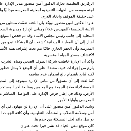
الزقازيق التعليمية تحرّك الدكتور أمين منصور مدير الإدارة 
لجنة موسعة من الجهات التنفيذية لمعاينة المدرسة ميدانيًا و
على حقيقة الموقف واتخاذ اللازم.
عاود الدكتور امين منصور ليؤكد بان اللجنة ضمّت ممثلين من 
الأبنية التعليمية (المهندس علاء) ومباني الإدارة ومديرية الص
المحلية إلى جانب رئيس مجلس الأمناء وقد تم فحص الموقع 
أشار إلى أن المعاينة الميدانية كشفت أن المشكلة تبدو من 
المدرسة وأن الحفر الجاري حاليًا يتم تحت إشراف هيئة الأبنية 
لاكتشاف مصدر المياه المتسربة.
وأكد أن الإدارة خاطبت شركة الصرف الصحي ومياه الشرب لا
يلزم من إجراءات فنية، مشددًا على أن الوضع لا يمثل خطور
لكنه يُتابع باهتمام بالغ لضمان عدم تفاقمه.
كما لفت إلى أن مسؤولًا من مباني الإدارة سيتوجه إلى المد
الجمعة لأداء صلاة الجمعة مع المعلمين ومتابعة آخر المستج
الأرض، وذلك في إطار حرص الإدارة على التواصل المباشر م
المدرسي وأولياء الأمور.
وشدد الدكتور أمين منصور على أن الإدارة لن تتهاون في أي
أمن وسلامة الطلاب والمنشآت التعليمية، وأن كافة الجهات ا
تواصل دائم لحل المشكلة من جذورها.
كان موقع نبض الحياة قد نشر خبرا تحت عنوان