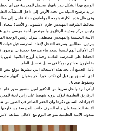
الوضع بهذا الشكل ينذر بانهيار محتمل للمدرسة في أي لحظ
تزايد ترشيح المياه من تحت الأرض إلى داخل المنشآت التعلي
وفي ظل هذه الكارثة يتوجه المواطنون بنداء عاجل إلى معالى
محافظ الشرقية المهندس حازم الاشمونى و الأستاذ شعبان أب
رئيس مركز ومدينة الزقازيق والمهندس أحمد مرسي مدير عا
الأبنية التعليمية والمهندس مصطفى شرف رئيس الوحدة المح
ببردين، مطالبين بسرعة التدخل لإنقاذ المدرسة قبل فوات الأ
أكد الأهالي أنهم ليسوا بصدد بناء مدرسة جديدة بل يريدون 
الحفاظ على المدرسة القائمة وحماية أرواح التلاميذ الذين بات
يخاطرون بحياتهم يوميًا في سبيل تحصيل العلم.
يأمل الجميع أن تجد هذه الاستغاثة التي ينشرها موقع نبض ا
لدى المسؤولين قبل أن نكتب خبرا آخر بعنوان: “انهيار مدرسة
وسقوط ضحايا .
ليأتى الرد والحل سريعا من الدكتور امين منصور مدير عام ا
الزقازيق التعليمية ليؤكد نزوله شهصيا على راس لجنة للمدرس
الاجراءات السابق ذكرها وان الحفر الظاهر فى الصور من تنف
الابنية التعليمية وان مياه الصرف جاءت للمدرسة من خارجها 
مندوب الابنية التعليمية متواجد اليوم مع الاهالى لمتابعة الامر