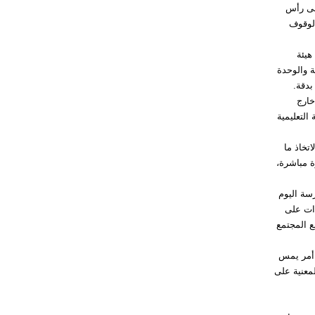
على رأس
الوقوف
هيئة
حة والوحدة
بدقة.
خارج
التعليمية
تخاذ ما
ة مباشرة،
رسة اليوم
دات على
ع المجتمع
 أمر يمس
لمعنية على