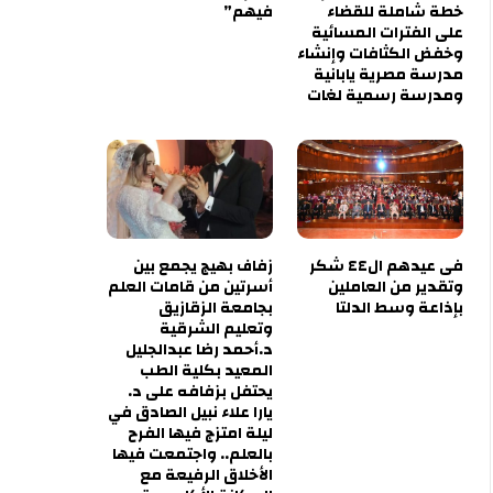
خطة شاملة للقضاء
فيهم”
على الفترات المسائية
وخفض الكثافات وإنشاء
مدرسة مصرية يابانية
ومدرسة رسمية لغات
فى عيدهم ال٤٤ شكر
زفاف بهيج يجمع بين
وتقدير من العاملين
أسرتين من قامات العلم
بإذاعة وسط الدلتا
بجامعة الزقازيق
وتعليم الشرقية
د.أحمد رضا عبدالجليل
المعيد بكلية الطب
يحتفل بزفافه على د.
يارا علاء نبيل الصادق في
ليلة امتزج فيها الفرح
بالعلم.. واجتمعت فيها
الأخلاق الرفيعة مع