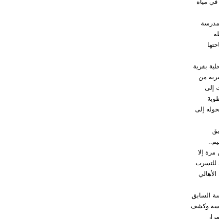
 في مياه
 مدرسة
ظة
تها
لية بقرية
ربة من
 إلى
وبة
حوله إلى
يق
يم..
مرة إلا
 للتسرب
لأهالي
سة السابق
درسة وكشف
رار