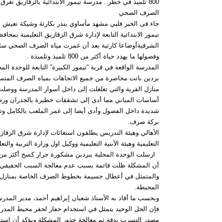
800 تلميذ في خطر.. مدرسة تيمور الابتدائية بالزقازيق تغرق
الصرف الصحي
جاء فى الخبر فليي مشهد مأساوي ينذر بكارثة وشيكة تعيش
تيمور الابتدائية التابعة لإدارة شرق الزقازيق التعليمية بمحاف
الشرقيةأوضاعا كارثية بعد أن غمرت مياه الصرف الصحي ساح
وفصولها ما يهدد حياة أكثر من 800 تلميذ وتلميذة .
المدرسة الواقعة في قرية “تيمور الكبيرة” التابعة للوحدة المح
بردين باتت محاصرة من جميع الاتجاهات بمياه الصرف المتس
منازل القرية والتي تغلغلت إلى داخل أسوار المدرسة ووصلت
أساسات المباني مما أدى إلى تشققات خطيرة بالجدران ورط
شديدة داخل الفصول وأدى أيضا إلى غمر الملعب بالكامل وت
بركة صرف.
الأهالي وهيئة التدريس يطلقون استغاثات لإدارة شرق الزقاز
التعليمية وهيئة الأبنية التعليمية ووكيل اول وزارة التربية والتعل
ارسلت الوحدة المحلية ببردين مشكورة جرار كسح أكثر من 
أن المشكلة ظلت قائمة بسبب عدم معالجة السبب الحقيقي
والمتمثل في أعطال جسيمة بخطوط الصرف الخاصة بمنازل ا
المحيطة.
وبحسب ما أفاد به الأستاذ شعبان إبراهيم أحمد، مدير المدر
فإن الحل الوحيد يتمثل في استخدام حفار لحفر محيط الم
مصدر التسرب بدقة ثم معالجة جذور المشكلة ويؤكد أن استم