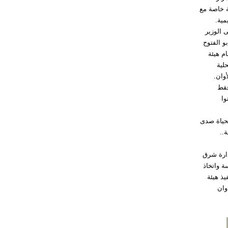
ة خاصة مع
مية.
 الوزير
و الفتوح
م هيئة
لية
وان.
فقط
وا
لحياة صدى
..
دارة شرق
ة واتخاذ
يذ هيئة
وان