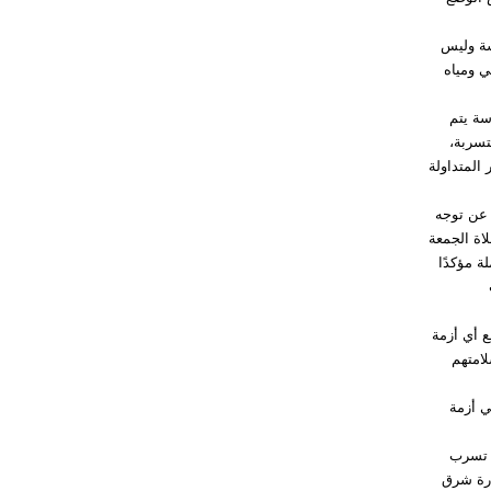
سة وليس
ي ومياه
سة يتم
تسربة،
المتداولة
 عن توجه
اة الجمعة
ة مؤكدًا
مع أي أزمة
لامتهم
ي أزمة
ة تسرب
ارة شرق