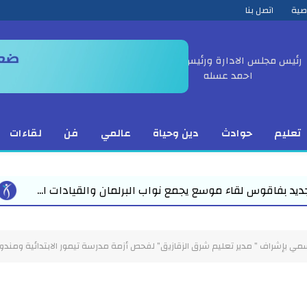
صية
اتصل بنا
رئيس مجلس الادارة ورئيس التحرير
احمد عسله
تعليم
حوادث
دين وحياة
عالمي
فن
لقاءات
اب البرلمان والقيادات ا...
في لفتة حضارية راقية مدير
سمي بإشراف ” مدير تعليم شرق الزقازيق” لفحص أزمة مدرسة تيمور الابتدائية ومندوب