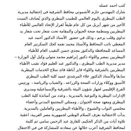
كتب احمد عسله
شارك المهندس حازم الأشموني محافظ الشرقية في إحتفالية مديرية
الطب البيطري باليوم العالمي للطبيب البيطري والذي يُصادف السبت
الأخير من شهر أبريل من كل عام طبقاً لقرار الإتحاد العالمي للأطباء
البيطريين ومنظمة صحة الحيوان والمقامة تحت شعار تحت شعار يد
تداوي وقلب يرحم ، وذلك في حضور الأستاذ الدكتور أحمد عبد
المعطي نائب المحافظ والأستاذ محمد نعمه كجك السكرتير العام
المساعد للمحافظة والدكتور مجدي حسن النقيب العام للأطباء
البيطريين بمصر واللواء دكتور إبراهيم محمد متولي وكيل أول الوزارة –
مدير مديرية الطب البيطري ، والدكتور عبد العليم فؤاد نقيب الأطباء
البيطريين بالشرقية واللواء فايز أباظة قائد سلاح الخدمات البيطرية
سابقا والأستاذ الدكتور علاء المرشدي عميد كلية الطب البيطري
الأسبق ووكلاء وزارات الصحة والزراعه ، والشباب والرياضة ، ورئيس
الفرع الإقليمي لجهاز شؤون البيئة بالشرقية والإسماعيلية ومديري
الإدارات البيطرية والنوعية بالمديرية ، وعدد من أساتذة كلية الطب
البيطري ومعهد صحة الحيوان ، وممثلي المجتمع المدني وأعضاء
مجلسي النواب والشيوخ ، والأطباء البيطريين والعاملين بالمديرية.
بدأت الاحتفالية بعزف السلام الوطني لجمهورية مصر العربية، اعقبة
تلاوة آيات من الذكر الحكيم، للقارئ عبد الرحمن سامي ثم كلمة
لمحافظ الشرقية أعرب خلالها عن سعادته للمشاركة في في الاحتفال