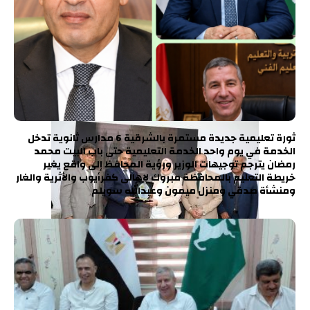
ثورة تعليمية جديدة مستمرة بالشرقية 6 مدارس ثانوية تدخل
الخدمة في يوم واحد الخدمة التعليمية حتى باب البيت محمد
رمضان يترجم توجيهات الوزير ورؤية المحافظ إلى واقع يغير
خريطة التعليم بالمحافظة مبروك لاهالى كفرأيوب والأثرية والغار
ومنشأة صدقي ومنزل ميمون وعبدالله سويلم