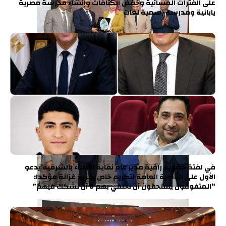
على الفترات المسائية وخفض الكثافات وإنشاء مدرسة مصرية
يابانية ومدرسة رسمية لغات
في لفتة حضارية راقية مدير عام نقابة الأطباء بالشرقية يدعو
الأول على الثانوية العامة لتكريم خاص بقرية غزالة مؤكدا:
“المتفوقون يستحقون أن نحتفي بهم لا أن نشكك فيهم”