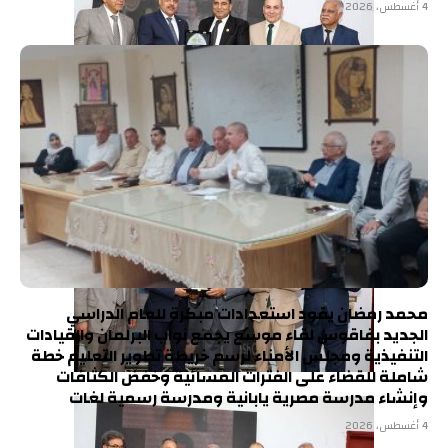
4 أغسطس، 2026
محمد رمضان يقود استعدادات مبكرة للعام الدراسي
الجديد بفاقوس لقاء موسع يجمع نواب البرلمان والقيادات
التنفيذية ومجلس الأمناء لرسم خريطة تطوير التعليم خطة
شاملة للقضاء على الفترات المسائية وخفض الكثافات
وإنشاء مدرسة مصرية يابانية ومدرسة رسمية لغات
4 أغسطس، 2026