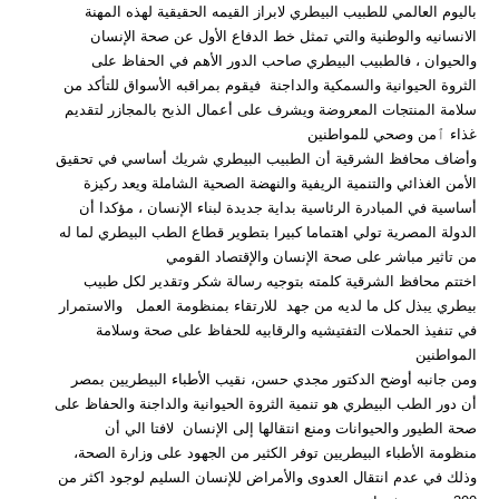
باليوم العالمي للطبيب البيطري لابراز القيمه الحقيقية لهذه المهنة
الانسانيه والوطنية والتي تمثل خط الدفاع الأول عن صحة الإنسان
والحيوان ، فالطبيب البيطري صاحب الدور الأهم في الحفاظ على
الثروة الحيوانية والسمكية والداجنة فيقوم بمراقبه الأسواق للتأكد من
سلامة المنتجات المعروضة ويشرف على أعمال الذبح بالمجازر لتقديم
غذاء ٱمن وصحي للمواطنين
وأضاف محافظ الشرقية أن الطبيب البيطري شريك أساسي في تحقيق
الأمن الغذائي والتنمية الريفية والنهضة الصحية الشاملة ويعد ركيزة
أساسية في المبادرة الرئاسية بداية جديدة لبناء الإنسان ، مؤكدا أن
الدولة المصرية تولي اهتماما كبيرا بتطوير قطاع الطب البيطري لما له
من تاثير مباشر على صحة الإنسان والإقتصاد القومي
اختتم محافظ الشرقية كلمته بتوجيه رسالة شكر وتقدير لكل طبيب
بيطري يبذل كل ما لديه من جهد للارتقاء بمنظومة العمل والاستمرار
في تنفيذ الحملات التفتيشيه والرقابيه للحفاظ على صحة وسلامة
المواطنين
ومن جانبه أوضح الدكتور مجدي حسن، نقيب الأطباء البيطريين بمصر
أن دور الطب البيطري هو تنمية الثروة الحيوانية والداجنة والحفاظ على
صحة الطيور والحيوانات ومنع انتقالها إلى الإنسان لافتا الي أن
منظومة الأطباء البيطريين توفر الكثير من الجهود على وزارة الصحة،
وذلك في عدم انتقال العدوى والأمراض للإنسان السليم لوجود اكثر من