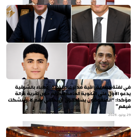
في لفتة حضارية راقية مدير عام نقابة الأطباء بالشرقية
يدعو الأول على الثانوية العامة لتكريم خاص بقرية غزالة
مؤكدا: “المتفوقون يستحقون أن نحتفي بهم لا أن نشكك
فيهم”
29 يوليو، 2026