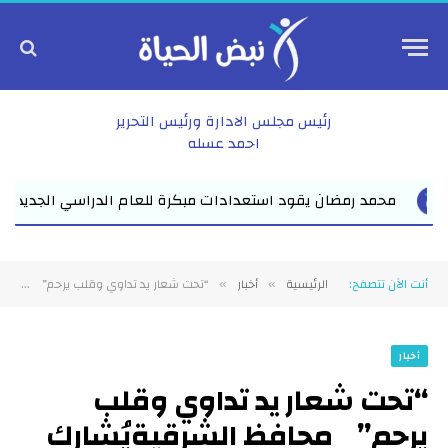
رئيس مجلس الادارة ورئيس التحرير
احمد عسله
الجديد بفاقوس لقاء موسع يجمع نواب البرلمان والقيادات ا...
أنت الآن تتصفح:
الرئيسية
أخبار
“تحت شعار يد تداوي وقلب يرحم” محافظ الشرقيةيُشارك الأطباءالبيطريين إحتفالهم باليوم العالمي لعيدهم
»
»
أخبار
“تحت شعار يد تداوي وقلب
يرحم” محافظ الشرقيةيُشارك