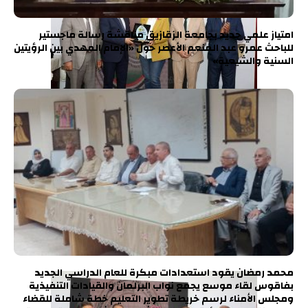
امتياز علمي جديد بجامعة الزقازيق مناقشة رسالة ماجستير
للباحث عمرو عبد المنعم الأعصر حول «الإمام المهدي بين الرؤيتين
السنية والشيعية»
محمد رمضان يقود استعدادات مبكرة للعام الدراسي الجديد
بفاقوس لقاء موسع يجمع نواب البرلمان والقيادات التنفيذية
ومجلس الأمناء لرسم خريطة تطوير التعليم خطة شاملة للقضاء