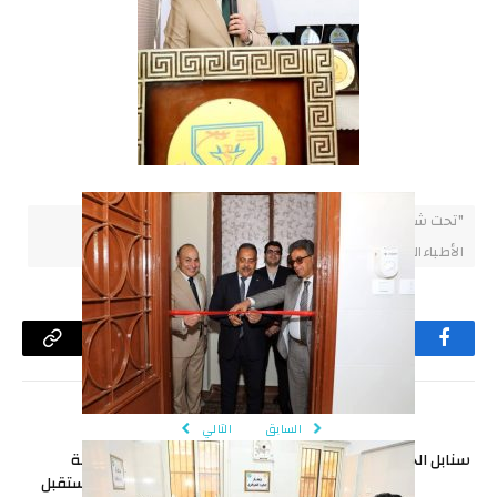
"تحت شعار يد تداوي وقلب يرحم" محافظ الشرقيةيُشارك
الأطباءالبيطريين إحتفالهم باليوم العالمي لعيدهم
فيسبوك
تويتر
لينكدإن
البريد
تيلقرام
واتساب
Copy
الإلكتروني
Link
السابق
التالي
سنابل الخير تزين حقول محافظة
بحضور الأمين العام امانة
الشرقية…
الاستثمارالمركزية بـ”مستقبل