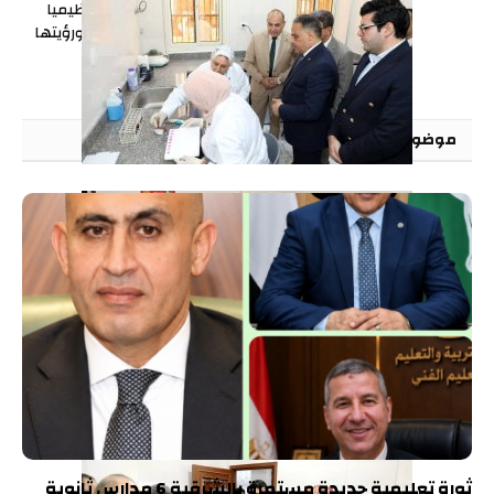
وطن”زتعقد اجتماعا تنظيميا
لمناقشة خطة عملها ورؤيتها
المستقبلية
موضوعات
مقترحة
ثورة تعليمية جديدة مستمرة بالشرقية 6 مدارس ثانوية