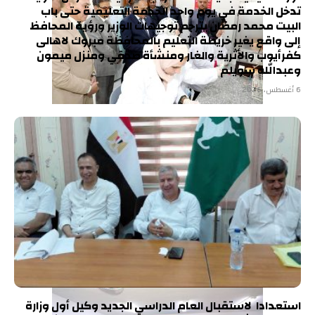
تدخل الخدمة في يوم واحد الخدمة التعليمية حتى باب
البيت محمد رمضان يترجم توجيهات الوزير ورؤية المحافظ
إلى واقع يغير خريطة التعليم بالمحافظة مبروك لاهالى
كفرأيوب والأثرية والغار ومنشأة صدقي ومنزل ميمون
وعبدالله سويلم
6 أغسطس، 2026
استعدادا لاستقبال العام الدراسي الجديد وكيل أول وزارة