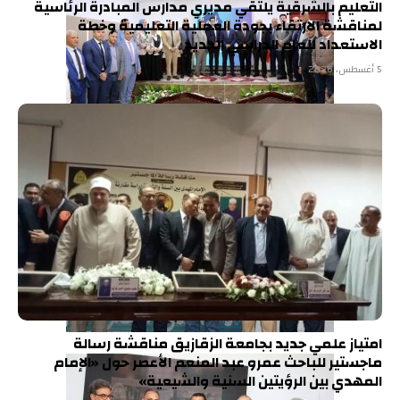
التعليم بالشرقية يلتقي مديري مدارس المبادرة الرئاسية
لمناقشة الارتقاء بجودة العملية التعليمية وخطة
الاستعداد للعام الدراسي الجديد
5 أغسطس، 2026
امتياز علمي جديد بجامعة الزقازيق مناقشة رسالة
ماجستير للباحث عمرو عبد المنعم الأعصر حول «الإمام
المهدي بين الرؤيتين السنية والشيعية»