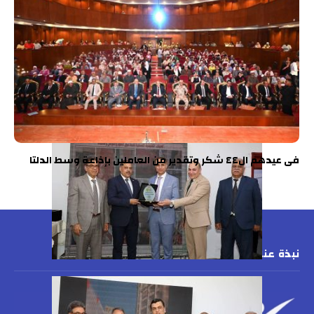
فى عيدهم ال٤٤ شكر وتقدير من العاملين بإذاعة وسط الدلتا
نبذة عنا