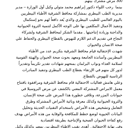
300 مرض مشترك بينهم.
بينما رحب اللواء دكتور إبراهيم محمد متولي وكيل أول الوزارة – مدير
مديرية الطب البيطري بمشاركة محافظ الشرقية الأطباء البيطريين
باليوم العالمي للطيب البيطري والذي يُعد دافعاً لهم نحو إستكمال
وتنفيذ الأعمال المكلفين بها على الوجه الأكمل لتنمية الثروة الحيوانية
والداجنة وزيادة إنتاجيتها , مقدما الشكر لمحافظ الشرقية ولشركاء
النجاح في تقديم الدعم اللازم للنهوض بالقطاع البيطري والحفاظ علي
صحة الانسان والحيوان
شهدت الإحتفالية قيام محافظ الشرقية بتكريم عدد من الأطباء
البيطريين وأساتذة الجامعة ومعهد بحوث صحة الحيوان والهيئة القومية
لسلامة الغذاء ونواب البرلمان بمنحهم شهادات تقدير تكريماً وتقديراً
لدور كل منهم في الإرتقاء بقطاع الطب البيطري وتنفيذ المبادرات
الرئاسية للنهوض بالقطاع.
وعلي هامش فعاليات الاحتفالية قام محافظ الشرقية ومرافقوة بافتتاح
معمل الامراض المشتركة المعني بالكشف عن مرض البروسيلا في
حيوانات المزرعة، وتلافى خطورة هذا المرض على صحة الإنسان،
والثروة الحيوانية وكذلك معرفة وبائية الأمراض المشتركة وطرق
التعامل وتشخيص هذه الأمراض باستخدام التقنيات الحديثة وتحليل
البيانات الحيوية لوضع خطط للمكافحة والوقاية من هذه الأمراض بهدف
رفع كفاءة الحيوان الصحية والإنتاجية بطريقة اقتصادية
وفي نهاية الإحتفالية.. أهدي نقيب الاطباء البيطريين بمصر وكذلك وكيل