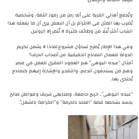
ويُجمع أهالي القرية على أنه رمز من رموز الثقة، وشخصية
يُضرب بها المثل فى الالتزام بل أن البعض يرى أن ما يفعله هذا
الشاب أكثر نُبلًا من وظائف كثيرة لا تُثمر إلا الروتين.
وفي هذا الإطار يُطرح تساؤل مشروع:لماذا لا يشمل تكريم
الدولة للعمال النماذج الحقيقية من أصحاب الحرف؟
أمثال “عبده البوهى” هم العمود الفقري للعمل في مصر
وهم من يستحقون الدعم، والتقدير والإشارة إليهم كنماذج
يُحتذى بها.
“عبده البوهى”.. خريج جامعة، وصنايعى شريف ومواطن صالح
يجسد بشخصه قصة “المجد بالحرفة” و”الكرامة بالشغل”.