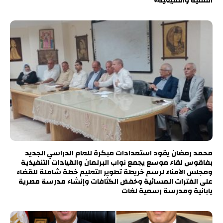
السنية والشيعية»
محمد رمضان يقود استعدادات مبكرة للعام الدراسي الجديد
بفاقوس لقاء موسع يجمع نواب البرلمان والقيادات التنفيذية
ومجلس الأمناء لرسم خريطة تطوير التعليم خطة شاملة للقضاء
على الفترات المسائية وخفض الكثافات وإنشاء مدرسة مصرية
يابانية ومدرسة رسمية لغات