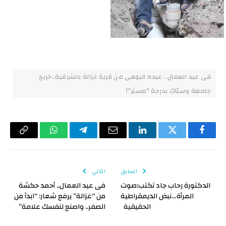
فى عيد العمال.. عبده البوهى من قرية غزالة بالشرقية..خريج
جامعة وسبّاك بدرجة "مستر"!
فيسبوك
تويتر
لينكدإن
البريد
تيلقرام
واتساب
Copy
الإلكتروني
Link
السابق
التالي
الدكتورة رحاب جاد تكتب:صوت
فى عيد العمال.. أحمد حكشة
المرأة…نبض الديمقراطية
من “غزالة” يرفع شعار: “ابدأ من
الحقيقية
الصفر.. واصنع لنفسك علامة”