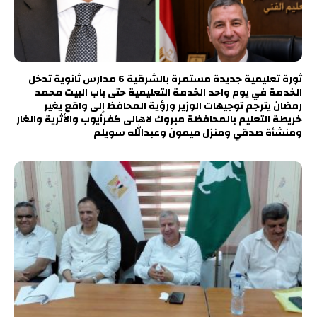
ثورة تعليمية جديدة مستمرة بالشرقية 6 مدارس ثانوية تدخل
الخدمة في يوم واحد الخدمة التعليمية حتى باب البيت محمد
رمضان يترجم توجيهات الوزير ورؤية المحافظ إلى واقع يغير
خريطة التعليم بالمحافظة مبروك لاهالى كفرأيوب والأثرية والغار
ومنشأة صدقي ومنزل ميمون وعبدالله سويلم