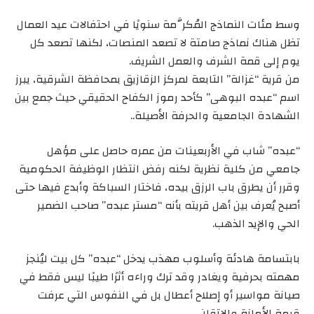
وسط مئات النماذج المُكرَّمة سنويًا في احتفالات عيد العمال
تظل هناك نماذج صامتة لا تصعد المنصات، لكنها تصعد كل
يوم إلى قمة الشرف والعمل الشريف.
من قرية “غزالة” التابعة لمركز الزقازيق بمحافظة الشرقية، يبرز
اسم “عبده البوهى” كأحد رموز الكفاح الحقيقي حيث جمع بين
الشهادة الجامعية والحرفة الأصيلة..
“عبده” شاب في الأربعينات من عمره حاصل على مؤهل
جامعي من كلية نظرية لكنه رفض انتظار الوظيفة الحكومية
وقرر أن يطرق باب الرزق بيده، فاختار السباكة وأبدع فيها حتى
أصبح يُعرف بين أهل قريته بأنه “مستر عبده” صاحب الضمير
الحي والإيد الذهب.
بابتسامة هادئة وأسلوب مهذب يدخل “عبده” كل بيت ليُنجز
مهمته بحرفية ويغادر وقد ترك وراءه أثرًا طيبًا ليس فقط في
صيانة مواسير أو إصلاح أعطال بل في النفوس التي عرفت
قيمة الأمانة والإتقان.