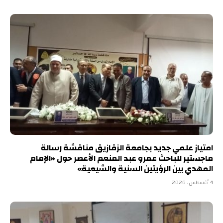
امتياز علمي جديد بجامعة الزقازيق مناقشة رسالة
ماجستير للباحث عمرو عبد المنعم الأعصر حول «الإمام
المهدي بين الرؤيتين السنية والشيعية»
4 أغسطس، 2026