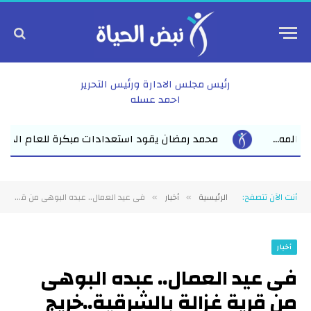
رئيس مجلس الادارة ورئيس التحرير
احمد عسله
ادات مبكرة للعام الدراسي الجديد بفاقوس لقاء موسع يجمع نواب البر
أنت الآن تتصفح:
الرئيسية
أخبار
فى عيد العمال.. عبده البوهى من قرية غزالة بالشرقية..خريج جامعة وسبّاك بدرجة “مستر”
»
»
أخبار
فى عيد العمال.. عبده البوهى
من قرية غزالة بالشرقية..خريج