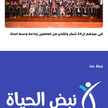
فى عيدهم ال٤٤ شكر وتقدير من العاملين بإذاعة وسط الدلتا
نبذة عنا