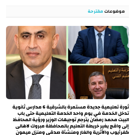
موضوعات
مقترحة
ثورة تعليمية جديدة مستمرة بالشرقية 6 مدارس ثانوية
تدخل الخدمة في يوم واحد الخدمة التعليمية حتى باب
البيت محمد رمضان يترجم توجيهات الوزير ورؤية المحافظ
إلى واقع يغير خريطة التعليم بالمحافظة مبروك لاهالى
كفرأيوب والأثرية والغار ومنشأة صدقي ومنزل ميمون