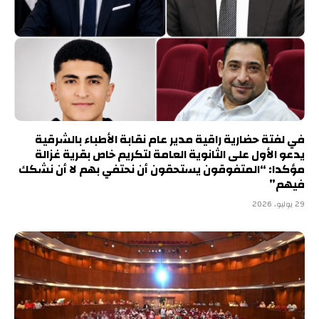
في لفتة حضارية راقية مدير عام نقابة الأطباء بالشرقية
يدعو الأول على الثانوية العامة لتكريم خاص بقرية غزالة
مؤكدا: “المتفوقون يستحقون أن نحتفي بهم لا أن نشكك
فيهم”
29 يوليو، 2026