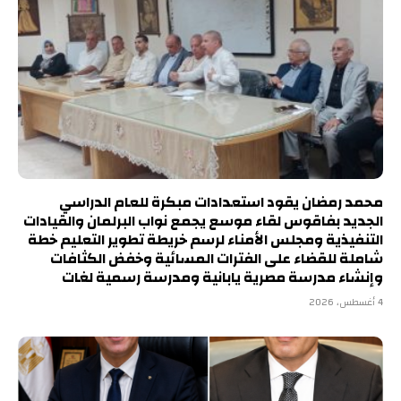
محمد رمضان يقود استعدادات مبكرة للعام الدراسي
الجديد بفاقوس لقاء موسع يجمع نواب البرلمان والقيادات
التنفيذية ومجلس الأمناء لرسم خريطة تطوير التعليم خطة
شاملة للقضاء على الفترات المسائية وخفض الكثافات
وإنشاء مدرسة مصرية يابانية ومدرسة رسمية لغات
4 أغسطس، 2026