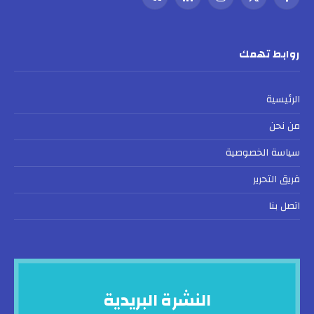
فيسبوك
X
الانستغرام
لينكدإن
VKontakte
(Twitter)
روابط تهمك
الرئيسية
من نحن
سياسة الخصوصية
فريق التحرير
اتصل بنا
النشرة البريدية