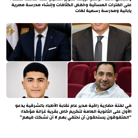
على الفترات المسائية وخفض الكثافات وإنشاء مدرسة مصرية
يابانية ومدرسة رسمية لغات
في لفتة حضارية راقية مدير عام نقابة الأطباء بالشرقية يدعو
الأول على الثانوية العامة لتكريم خاص بقرية غزالة مؤكدا:
“المتفوقون يستحقون أن نحتفي بهم لا أن نشكك فيهم”