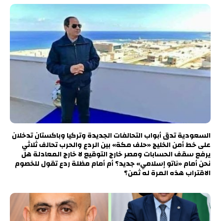
السعودية تدق أبواب التحالفات الجديدة وتركيا وباكستان تدخلان
على خط أمن الخليج «حلف مكة» بين الردع والحرب تحالف ثلاثي
يرفع سقف الحسابات ومصر خارج التوقيع لا خارج المعادلة هل
نحن أمام «ناتو إسلامي» جديد؟ أم أمام مظلة ردع تقول للخصوم
الاقتراب هذه المرة له ثمن؟