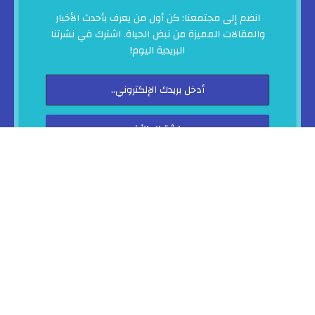
انضم إلى مجتمعنا: كن أول من يعرف بأحدث الأخبار
والمقالات المميزة من نبض الحياة. اشترك في نشرتنا
البريدية اليوم!
من خلال اشتراكك في النشرة البريدية فأنت توافق على
الشروط والأحكام
اطلع عليها الآن
نبض الحياة © 2025. تنفيذ وتطوير ♥