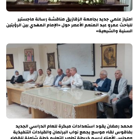
امتياز علمي جديد بجامعة الزقازيق مناقشة رسالة ماجستير
للباحث عمرو عبد المنعم الأعصر حول «الإمام المهدي بين الرؤيتين
السنية والشيعية»
محمد رمضان يقود استعدادات مبكرة للعام الدراسي الجديد
بفاقوس لقاء موسع يجمع نواب البرلمان والقيادات التنفيذية
ومجلس الأمناء لرسم خريطة تطوير التعليم خطة شاملة للقضاء