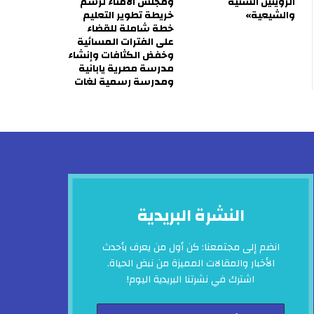
الرؤيتين السنية
ومجلس الأمناء لرسم
والشيعية»
خريطة تطوير التعليم
خطة شاملة للقضاء
على الفترات المسائية
وخفض الكثافات وإنشاء
مدرسة مصرية يابانية
ومدرسة رسمية لغات
النشرة البريدية
انضم إلى مجتمعنا: كن أول من يعرف بأحدث
الأخبار والمقالات المميزة من نبض الحياة.
اشترك في نشرتنا البريدية اليوم!