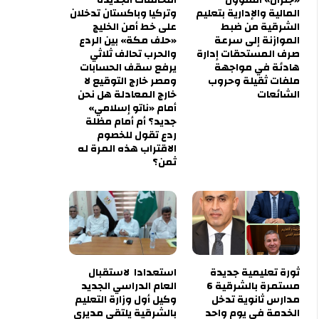
المالية والإدارية بتعليم
وتركيا وباكستان تدخلان
الشرقية من ضبط
على خط أمن الخليج
الموازنة إلى سرعة
«حلف مكة» بين الردع
صرف المستحقات إدارة
والحرب تحالف ثلاثي
هادئة في مواجهة
يرفع سقف الحسابات
ملفات ثقيلة وحروب
ومصر خارج التوقيع لا
الشائعات
خارج المعادلة هل نحن
أمام «ناتو إسلامي»
جديد؟ أم أمام مظلة
ردع تقول للخصوم
الاقتراب هذه المرة له
ثمن؟
ثورة تعليمية جديدة
استعدادا لاستقبال
مستمرة بالشرقية 6
العام الدراسي الجديد
مدارس ثانوية تدخل
وكيل أول وزارة التعليم
الخدمة في يوم واحد
بالشرقية يلتقي مديري