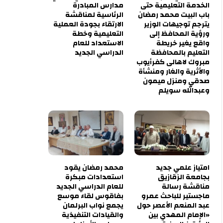
الخدمة التعليمية حتى
مدارس المبادرة
باب البيت محمد رمضان
الرئاسية لمناقشة
يترجم توجيهات الوزير
الارتقاء بجودة العملية
ورؤية المحافظ إلى
التعليمية وخطة
واقع يغير خريطة
الاستعداد للعام
التعليم بالمحافظة
الدراسي الجديد
مبروك لاهالى كفرأيوب
والأثرية والغار ومنشأة
صدقي ومنزل ميمون
وعبدالله سويلم
امتياز علمي جديد
محمد رمضان يقود
بجامعة الزقازيق
استعدادات مبكرة
مناقشة رسالة
للعام الدراسي الجديد
ماجستير للباحث عمرو
بفاقوس لقاء موسع
عبد المنعم الأعصر حول
يجمع نواب البرلمان
«الإمام المهدي بين
والقيادات التنفيذية