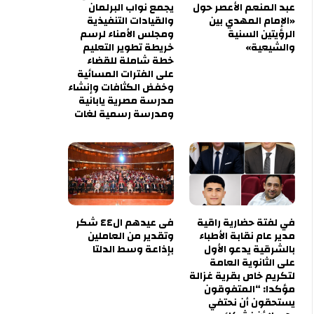
عبد المنعم الأعصر حول
يجمع نواب البرلمان
«الإمام المهدي بين
والقيادات التنفيذية
الرؤيتين السنية
ومجلس الأمناء لرسم
والشيعية»
خريطة تطوير التعليم
خطة شاملة للقضاء
على الفترات المسائية
وخفض الكثافات وإنشاء
مدرسة مصرية يابانية
ومدرسة رسمية لغات
في لفتة حضارية راقية
فى عيدهم ال٤٤ شكر
مدير عام نقابة الأطباء
وتقدير من العاملين
بالشرقية يدعو الأول
بإذاعة وسط الدلتا
على الثانوية العامة
لتكريم خاص بقرية غزالة
مؤكدا: “المتفوقون
يستحقون أن نحتفي