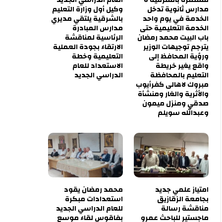
مدارس ثانوية تدخل
وكيل أول وزارة التعليم
الخدمة في يوم واحد
بالشرقية يلتقي مديري
الخدمة التعليمية حتى
مدارس المبادرة
باب البيت محمد رمضان
الرئاسية لمناقشة
يترجم توجيهات الوزير
الارتقاء بجودة العملية
ورؤية المحافظ إلى
التعليمية وخطة
واقع يغير خريطة
الاستعداد للعام
التعليم بالمحافظة
الدراسي الجديد
مبروك لاهالى كفرأيوب
والأثرية والغار ومنشأة
صدقي ومنزل ميمون
وعبدالله سويلم
امتياز علمي جديد
محمد رمضان يقود
بجامعة الزقازيق
استعدادات مبكرة
مناقشة رسالة
للعام الدراسي الجديد
ماجستير للباحث عمرو
بفاقوس لقاء موسع