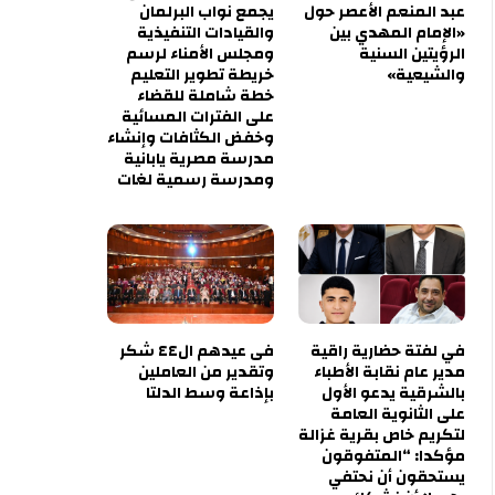
عبد المنعم الأعصر حول
يجمع نواب البرلمان
«الإمام المهدي بين
والقيادات التنفيذية
الرؤيتين السنية
ومجلس الأمناء لرسم
والشيعية»
خريطة تطوير التعليم
خطة شاملة للقضاء
على الفترات المسائية
وخفض الكثافات وإنشاء
مدرسة مصرية يابانية
ومدرسة رسمية لغات
في لفتة حضارية راقية
فى عيدهم ال٤٤ شكر
مدير عام نقابة الأطباء
وتقدير من العاملين
بالشرقية يدعو الأول
بإذاعة وسط الدلتا
على الثانوية العامة
لتكريم خاص بقرية غزالة
مؤكدا: “المتفوقون
يستحقون أن نحتفي