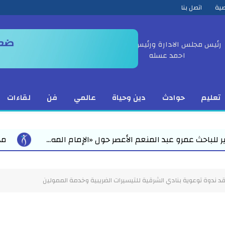
ية
اتصل بنا
رئيس مجلس الادارة ورئيس التحرير
احمد عسله
تعليم
حوادث
دين وحياة
عالمي
فن
لقاءات
ول «الإمام المه...
محمد رمضان يقود استعدادات مبكرة 
د ندوة توعوية بنادي الشرقية للتيسيرات الضريبية وخدمة الممولين