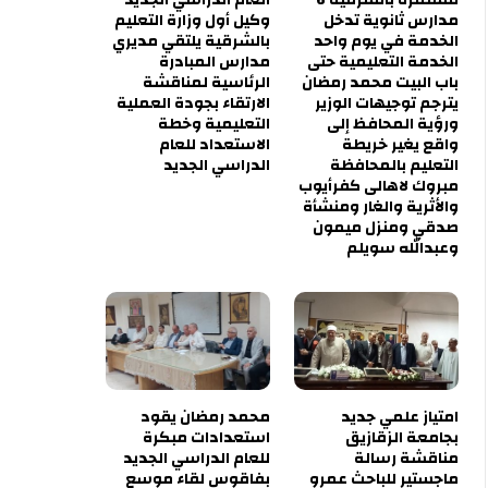
مدارس ثانوية تدخل
وكيل أول وزارة التعليم
الخدمة في يوم واحد
بالشرقية يلتقي مديري
الخدمة التعليمية حتى
مدارس المبادرة
باب البيت محمد رمضان
الرئاسية لمناقشة
يترجم توجيهات الوزير
الارتقاء بجودة العملية
ورؤية المحافظ إلى
التعليمية وخطة
واقع يغير خريطة
الاستعداد للعام
التعليم بالمحافظة
الدراسي الجديد
مبروك لاهالى كفرأيوب
والأثرية والغار ومنشأة
صدقي ومنزل ميمون
وعبدالله سويلم
امتياز علمي جديد
محمد رمضان يقود
بجامعة الزقازيق
استعدادات مبكرة
مناقشة رسالة
للعام الدراسي الجديد
ماجستير للباحث عمرو
بفاقوس لقاء موسع