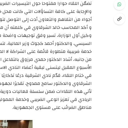
تضمّن اللقاء حوارا مفتوحا حول التيسيرات الضريب
والإجابة على كافة التساؤلات التي كانت محل 
أجواء من التفاهم والتعاون أدت إلى التوصل لتو
و أكد المحاسب خالد الشرقاوي في كلمته أن مصل
وكيل أول الوزارة، تسير وفق توجيهات واضحة من
السيسي، والدكتور أحمد كجوك وزير المالية، لتس
خدمة ضريبية متطورة قائمة على الشراكة لا ال
من جانبه، أشاد الدكتور حمدي مرزوق بالتفاعل الك
الأسبوع المقبل ليتسنى لبقية أعضاء النادي الا
في ختام اللقاء، قدّم نادي الشرقية درعًا تذكاري
الشرقاوي والدكتور سامح ممدوح، تقديرًا لجهوده
تأتي هذه اللقاءات ضمن سلسلة فعاليات دورية ت
الريادي في تعزيز الوعي الضريبي وخدمة الممول
مناطق الضرائب على مستوى الجمهورية.