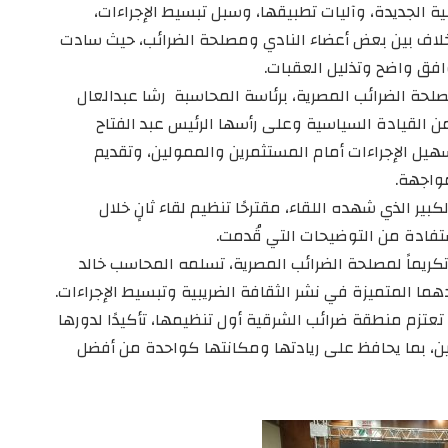
ية الجديدة، وآليات تطبيقها، وسبل تبسيط الإجراءات،
خلاف بين بعض أعضاء النادي ومصلحة الضرائب، حيث سادت
افق واضح وتذليل العقبات.
حة الضرائب المصرية، برئاسة المحاسبة رشا عبدالعال
 القيادة السياسية وعلى رأسها الرئيس عبد الفتاح
هيل الإجراءات أمام المستثمرين والممولين، وتقديم
مواجهة.
بير الذي شهده اللقاء، مقترحًا تنظيم لقاء ثانٍ خلال
ستفادة من التوضيحات التي قُدمت.
ًا تكريماً لمصلحة الضرائب المصرية، تسلمه المحاسب خالد
ما المتميزة في نشر الثقافة الضريبية وتبسيط الإجراءات.
عتزم منطقة ضرائب الشرقية أول تنظيمها، تأكيدًا لدورها
ين، بما يحافظ على ريادتها ومكانتها كواحدة من أفضل