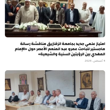
امتياز علمي جديد بجامعة الزقازيق مناقشة رسالة
ماجستير للباحث عمرو عبد المنعم الأعصر حول «الإمام
المهدي بين الرؤيتين السنية والشيعية»
4 أغسطس، 2026