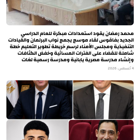
محمد رمضان يقود استعدادات مبكرة للعام الدراسي
الجديد بفاقوس لقاء موسع يجمع نواب البرلمان والقيادات
التنفيذية ومجلس الأمناء لرسم خريطة تطوير التعليم خطة
شاملة للقضاء على الفترات المسائية وخفض الكثافات
وإنشاء مدرسة مصرية يابانية ومدرسة رسمية لغات
4 أغسطس، 2026