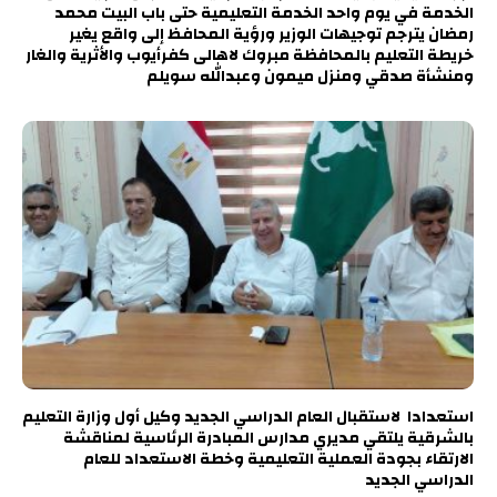
الخدمة في يوم واحد الخدمة التعليمية حتى باب البيت محمد
رمضان يترجم توجيهات الوزير ورؤية المحافظ إلى واقع يغير
خريطة التعليم بالمحافظة مبروك لاهالى كفرأيوب والأثرية والغار
ومنشأة صدقي ومنزل ميمون وعبدالله سويلم
استعدادا لاستقبال العام الدراسي الجديد وكيل أول وزارة التعليم
بالشرقية يلتقي مديري مدارس المبادرة الرئاسية لمناقشة
الارتقاء بجودة العملية التعليمية وخطة الاستعداد للعام
الدراسي الجديد