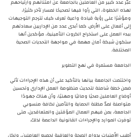
عبّر عدد كبير من العاملين بالجامعة عن امتنانهم وارتياحهم
لهذه الخطوة، التي رأوا فيها تصحيحًا لمسار تأخر كثيرًا،
ومؤشرًا على رؤية قيادة واعية تعرف كيف تترجم التوجيهات
إلى أفعال على الأرض. كما أبدى عدد من الإداريين سعادتهم
ببدء العمل على استخراج الكروت التأمينية، مؤكدين أنها
ستكون شبكة أمان مهمة في مواجهة التحديات الصحية
المختلفة.
الجامعة مستمرة في نهج التطوير
واختتمت الجامعة بيانها بالتأكيد على أن هذه الإجراءات تأتي
ضمن خطة شاملة لتحديث منظومة العمل الإداري وتحسين
أوضاع العاملين صحيًا وماليًا ومهنيًا، وأن هناك جهودًا
متواصلة لمدّ مظلة الحماية والتأمين لكافة منسوبي
الجامعة، بمن فيهم العمال المؤقتين والمتعاقدين، متى
توفرت الموارد والإجراءات القانونية الداعمة لذلك.
أطيب الأمنيات بدوام الصحة والعافية لجميع العاملين.. ولكل