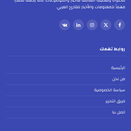
محتواه وتغطيته الشاملة للأخبار والموضوعات، مما يجعله مصدراً
مهماً للمعلومات والأخبار للقارئ العربي.
فيسبوك
X
الانستغرام
لينكدإن
VKontakte
(Twitter)
روابط تهمك
الرئيسية
من نحن
سياسة الخصوصية
فريق التحرير
اتصل بنا