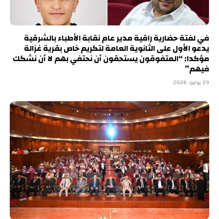
في لفتة حضارية راقية مدير عام نقابة الأطباء بالشرقية
يدعو الأول على الثانوية العامة لتكريم خاص بقرية غزالة
مؤكدا: “المتفوقون يستحقون أن نحتفي بهم لا أن نشكك
فيهم”
29 يوليو، 2026