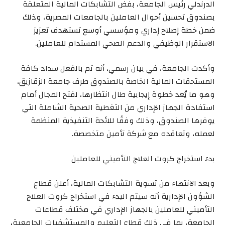
الدرندلي رئيس الجامعة، بفض التشابكات المالية المتعلقة
بصندوق تحسين أحوال العاملين بالجامعات المصرية، وذلك
ضمن خطة إصلاح إداري ومؤسسي أوسع تستهدف تعزيز
الاستقرار الوظيفي والدعم الصحي المستدام للعاملين.
وأكدت الجامعة، في بيان رسمي، أنه تم بالفعل سداد كافة
المستحقات المالية الخاصة بالصندوق طرف جامعة الزقازيق،
وهو ما يُعد خطوة إيجابية طال انتظارها، لفتح المجال أمام
استفادة الجهاز الإداري من التغطية الصحية الشاملة التي
يوفرها الصندوق، وذلك وفقًا للائحة التنفيذية المنظمة
لعمله، وتعاقده مع شركة تأمين متخصصة.
بدء استخراج كروت العلاج التأميني للعاملين
وبعد الانتهاء من تسوية التشابكات المالية، أعلن قطاع
الشؤون الإدارية أنه سيتم البدء في استخراج كروت العلاج
التأميني للعاملين بالجهاز الإداري في مختلف قطاعات
الجامعة، بما في ذلك قطاع التعليم والمستشفيات الجامعية،