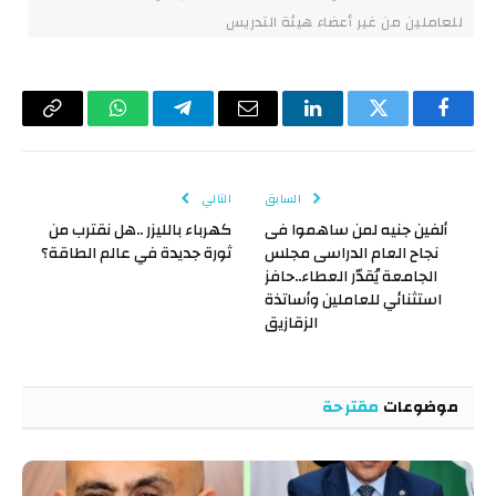
للعاملين من غير أعضاء هيئة التدريس
فيسبوك
تويتر
لينكدإن
البريد
تيلقرام
واتساب
Copy
الإلكتروني
Link
السابق
التالي
ألفين جنيه لمن ساهموا فى
كهرباء بالليزر ..هل نقترب من
نجاح العام الدراسى مجلس
ثورة جديدة في عالم الطاقة؟
الجامعة يُقدّر العطاء..حافز
استثنائي للعاملين وأساتذة
الزقازيق
موضوعات
مقترحة