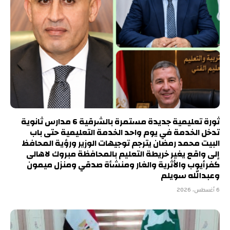
ثورة تعليمية جديدة مستمرة بالشرقية 6 مدارس ثانوية
تدخل الخدمة في يوم واحد الخدمة التعليمية حتى باب
البيت محمد رمضان يترجم توجيهات الوزير ورؤية المحافظ
إلى واقع يغير خريطة التعليم بالمحافظة مبروك لاهالى
كفرأيوب والأثرية والغار ومنشأة صدقي ومنزل ميمون
وعبدالله سويلم
6 أغسطس، 2026