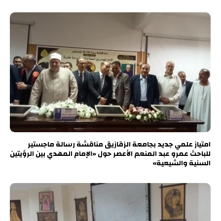
امتياز علمي جديد بجامعة الزقازيق مناقشة رسالة ماجستير
للباحث عمرو عبد المنعم الأعصر حول «الإمام المهدي بين الرؤيتين
السنية والشيعية»