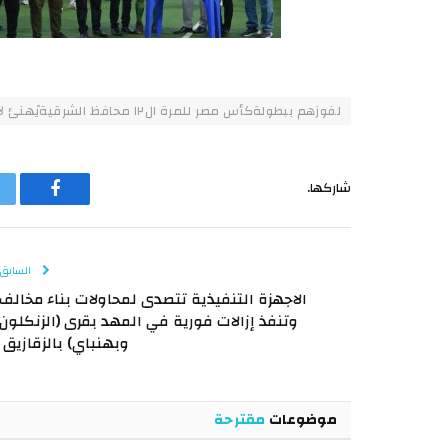
لفوزهم ببطولةكأس مصر للمرة ال١٢ محافظ الشرقيةيًهنئ لاعبي فريق هوكي رجال بنادي الشرقية
شاركها.
فيسبوك
السابق
الاجهزة التنفيذية تتصدى لمحاولات بناء مخالف
وتنفذ إزالات فورية في المهد بقرى (الزنكلون
وبهنباي) بالزقازيق
موضوعات
مقترحة