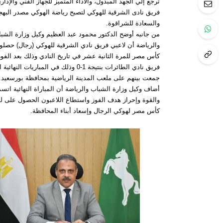
ترجع إلي الجهد المبذول، والأداء المتميز للجهاز الفني والإدار
فريق نادى الشرقية للهوكي لتصبح رياضة الهوكي مصدر البهج
والسعادة للشراقوة.
من جانبه أوضح الدكتور محمود عبد العظيم وكيل وزارة الشب
والرياضة أن لاعبي فريق نادي الشرقية للهوكي (رجال) حصلو
كأس مصر للمرة الثانية عشر في تاريخ النادي وذلك بعد الفو
فريق نادي الطائرات بنتيجة 1-0 وذلك في المباريات النهائ
جمعت بينهم على ملعب المدينة الرياضية بمحافظة بورسعيد.
أضاف وكيل وزارة الشباب والرياضة أن المباراة النهائية اتسم
والقوة وإحراز هدف الفوز واستطاع اللاعبون الحصول على 
كأس مصر لهوكي الرجال وإسعاد أبناء المحافظة.