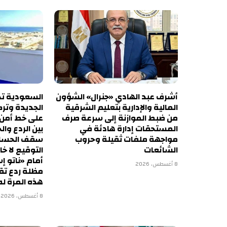
أشرف عبد الهادي «جنرال» الشؤون
السعودية تدق
المالية والإدارية بتعليم الشرقية
الجديدة وترك
من ضبط الموازنة إلى سرعة صرف
على خط أمن 
المستحقات إدارة هادئة في
بين الردع وا
مواجهة ملفات ثقيلة وحروب
سقف الحسابا
الشائعات
التوقيع لا خا
أمام «ناتو إ
8 أغسطس، 2026
مظلة ردع تق
هذه المرة له
8 أغسطس، 2026