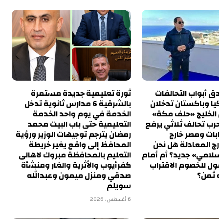
 أبواب التحالفات
ثورة تعليمية جديدة مستمرة
يا وباكستان تدخلان
بالشرقية 6 مدارس ثانوية تدخل
الخليج «حلف مكة»
الخدمة في يوم واحد الخدمة
لحرب تحالف ثلاثي يرفع
التعليمية حتى باب البيت محمد
ت ومصر خارج
رمضان يترجم توجيهات الوزير ورؤية
رج المعادلة هل نحن
المحافظ إلى واقع يغير خريطة
سلامي» جديد؟ أم أمام
التعليم بالمحافظة مبروك لاهالى
ول للخصوم الاقتراب
كفرأيوب والأثرية والغار ومنشأة
 ثمن؟
صدقي ومنزل ميمون وعبدالله
سويلم
6 أغسطس، 2026