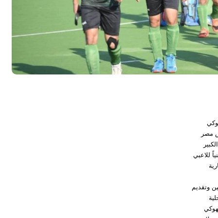
وكي
س مصر
لكبير
اً للاعبي
رية
ين وتقديم
لية
لهوكي