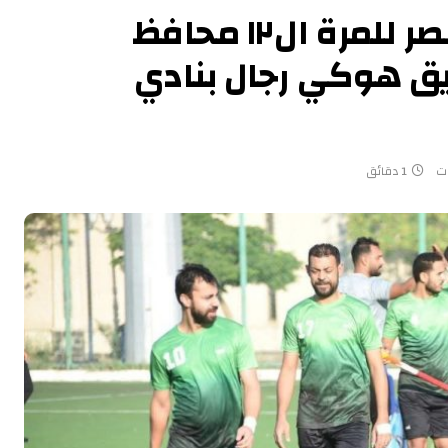
لفوزهم ببطولة كأس مصر للمرة ال١٢ محافظ
يق هوكي رجال بنادي
ات
1 دقائق