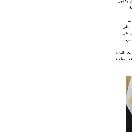
ي ولاعبي
ة
اب
ا علي
ز على
ية التي
ت بالندية
لقب بطولة