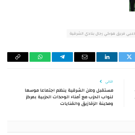
تويتر
لينكدإن
البريد
تيلقرام
واتساب
Copy
الإلكتروني
Link
التالي
مستقبل وطن الشرقية ينظم اجتماعا موسعا
لنواب الحزب مع أمناء الوحدات الحزبية بمركز
ومدينة الزقازيق والقنايات