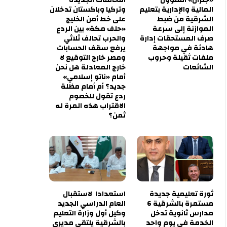
المالية والإدارية بتعليم
وتركيا وباكستان تدخلان
الشرقية من ضبط
على خط أمن الخليج
الموازنة إلى سرعة
«حلف مكة» بين الردع
صرف المستحقات إدارة
والحرب تحالف ثلاثي
هادئة في مواجهة
يرفع سقف الحسابات
ملفات ثقيلة وحروب
ومصر خارج التوقيع لا
الشائعات
خارج المعادلة هل نحن
أمام «ناتو إسلامي»
جديد؟ أم أمام مظلة
ردع تقول للخصوم
الاقتراب هذه المرة له
ثمن؟
ثورة تعليمية جديدة
استعدادا لاستقبال
مستمرة بالشرقية 6
العام الدراسي الجديد
مدارس ثانوية تدخل
وكيل أول وزارة التعليم
الخدمة في يوم واحد
بالشرقية يلتقي مديري