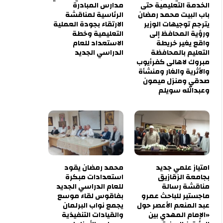
الخدمة التعليمية حتى
مدارس المبادرة
باب البيت محمد رمضان
الرئاسية لمناقشة
يترجم توجيهات الوزير
الارتقاء بجودة العملية
ورؤية المحافظ إلى
التعليمية وخطة
واقع يغير خريطة
الاستعداد للعام
التعليم بالمحافظة
الدراسي الجديد
مبروك لاهالى كفرأيوب
والأثرية والغار ومنشأة
صدقي ومنزل ميمون
وعبدالله سويلم
امتياز علمي جديد
محمد رمضان يقود
بجامعة الزقازيق
استعدادات مبكرة
مناقشة رسالة
للعام الدراسي الجديد
ماجستير للباحث عمرو
بفاقوس لقاء موسع
عبد المنعم الأعصر حول
يجمع نواب البرلمان
«الإمام المهدي بين
والقيادات التنفيذية