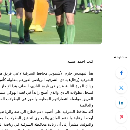
مشاركة
كتب احمد عسله
هنأ المهندس حازم الأشموني محافظ الشرقية لاعبي فريق ه
الشرقية (رجال) بنادي الشرقية الرياضي لفوزهم ببطولة كأ
وذلك للمرة الثانية عشر في تاريخ النادي، ليضاف هذا الإنجاز ا
لسجل بطولات النادي والذي أصبح رائداً في لعبة الهوكي متمني
الفريق مواصلة انتصاراتهم المحلية، والفوز في البطولات القا
والعالمية.
أكد محافظ الشرقية على أهمية دعم قطاع الرياضة والرياضي
أوجه الرعاية والدعم المادي والمعنوي لتحقيق البطولات المح
والدولية، مشيراً إلى أن ريادة محافظة الشرقية في رياضة ا