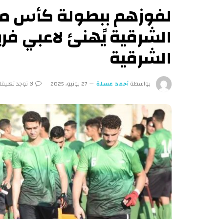
الشرقية يًهنئ لاعبي فر
الشرقية
بواسطة
أحمد عسلة
27 يونيو، 2025
لا توجد تعليق