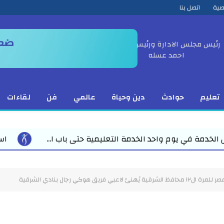
صية
اتصل بنا
رئيس مجلس الادارة ورئيس التحرير
احمد عسله
تعليم
حوادث
دين وحياة
عالمي
فن
لقاءات
استعدادا لاستقبال العام الدراسي الجد
ي فريق هوكي رجال بنادي الشرقية