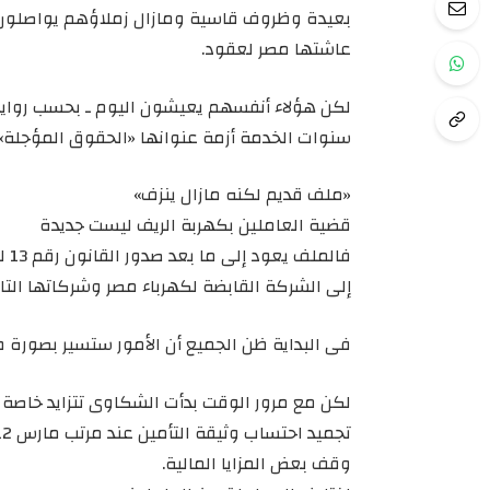
بعيدة وظروف قاسية ومازال زملاؤهم يواصلون ا
عاشتها مصر لعقود.
لكن هؤلاء أنفسهم يعيشون اليوم ـ بحسب روايت
سنوات الخدمة أزمة عنوانها «الحقوق المؤجلة».
«ملف قديم لكنه مازال ينزف»
قضية العاملين بكهربة الريف ليست جديدة
إلى الشركة القابضة لكهرباء مصر وشركاتها التا
فى البداية ظن الجميع أن الأمور ستسير بصورة
لكن مع مرور الوقت بدأت الشكاوى تتزايد خاصة 
تجميد احتساب وثيقة التأمين عند مرتب مارس 2012.
وقف بعض المزايا المالية.