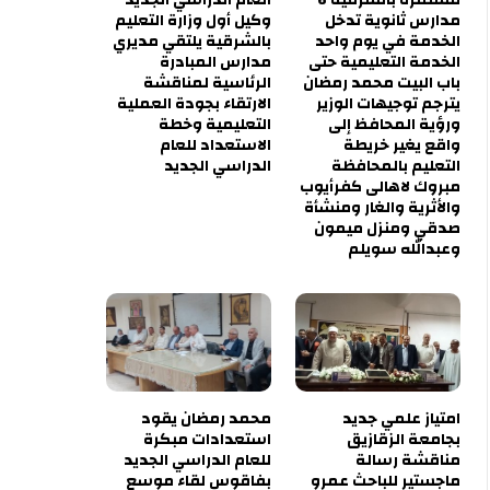
مدارس ثانوية تدخل
وكيل أول وزارة التعليم
الخدمة في يوم واحد
بالشرقية يلتقي مديري
الخدمة التعليمية حتى
مدارس المبادرة
باب البيت محمد رمضان
الرئاسية لمناقشة
يترجم توجيهات الوزير
الارتقاء بجودة العملية
ورؤية المحافظ إلى
التعليمية وخطة
واقع يغير خريطة
الاستعداد للعام
التعليم بالمحافظة
الدراسي الجديد
مبروك لاهالى كفرأيوب
والأثرية والغار ومنشأة
صدقي ومنزل ميمون
وعبدالله سويلم
امتياز علمي جديد
محمد رمضان يقود
بجامعة الزقازيق
استعدادات مبكرة
مناقشة رسالة
للعام الدراسي الجديد
ماجستير للباحث عمرو
بفاقوس لقاء موسع