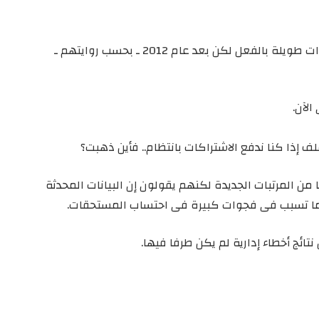
بل إنهم يشيرون إلى أن هذا التطبيق استمر سنوات طويلة بالفعل لكن بعد عام 2012 ـ بحسب روايتهم ـ
الآن.
لف إذا كنا ندفع الاشتراكات بانتظام.. فأين ذهبت؟
انت تُخصم شهريا من المرتبات الجديدة لكنهم يقولون إن البيانات المحدثة
 ما تسبب فى فجوات كبيرة فى احتساب المستحقات.
تائج أخطاء إدارية لم يكن طرفا فيها.