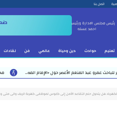
صية
اتصل بنا
رئيس مجلس الادارة ورئيس التحرير
احمد عسله
تعليم
حوادث
دين وحياة
عالمي
فن
لقاءات
ر حول «الإمام المه...
محمد رمضان يقود استعدادات مبك
هرباء هل يتحول حلم التقاعد الآمن إلى كابوس لموظفى كهربة الريف والى متى وال