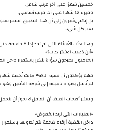
خمسين شهرًا على آخر مرتب شامل.
وميزة 12 شهرا على آخر مرتب أساسى.
تغير كل شىء.
وهنا بدأت الأسئلة التى لم تجد إجابة حاسمة حتى 
«أين ذهبت الاشتراكات؟»
العاملون يطرحون سؤالاً يتكرر باستمرار داخل الم
فهم يؤكدون أن نسبة الـ5% ك
لم تُرسل بصورة دقيقة إلى شركة التأمين وهو
ويعتبر أصحاب الملف أن العامل لا يجوز أن يتحمل ن
«المليارات التى تزيد الغموض»
داخل القضية أرقام ضخمة يتم تداولها باستمرار