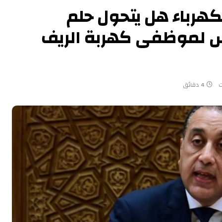
هرباء هل يتحول حلم
وس لموظفى كهربة الريف
ت
4 دقائق