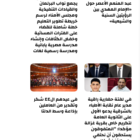
عبد المنعم الأعصر حول
يجمع نواب البرلمان
«الإمام المهدي بين
والقيادات التنفيذية
الرؤيتين السنية
ومجلس الأمناء لرسم
والشيعية»
خريطة تطوير التعليم
خطة شاملة للقضاء
على الفترات المسائية
وخفض الكثافات وإنشاء
مدرسة مصرية يابانية
ومدرسة رسمية لغات
في لفتة حضارية راقية
فى عيدهم ال٤٤ شكر
مدير عام نقابة الأطباء
وتقدير من العاملين
بالشرقية يدعو الأول
بإذاعة وسط الدلتا
على الثانوية العامة
لتكريم خاص بقرية غزالة
مؤكدا: “المتفوقون
يستحقون أن نحتفي