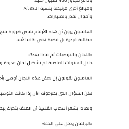
ودائع تتجاوز 400 مليون جنيه.
ومبالغ أخرى مرتبطة بنسبة الـ25%.
وأموال تقدر بالمليارات.
العاملون يرون أن هذه الأرقام تفرض ضرورة فتح 
مطالبة فردية بل قضية تخص آلاف الأسر.
«اللجان والتوصيات ثم ماذا بعد؟»
خلال السنوات الماضية تم تشكيل لجان عديدة 
العاملون يقولون إن بعض هذه اللجان أوصى بأح
لكن السؤال الذى يطرحونه الآن إذا كانت التوص
ولماذا يشعر أصحاب القضية أن الملف يتحرك بب
«البرلمان يدخل على الخط»