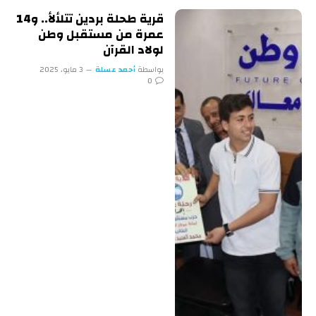
قرية طحلة بردين تتلألأ.. و14
عمرة من مستقبل وطن
لولاد القرآن
بواسطة
أحمد عسلة
3 مايو، 2025
0