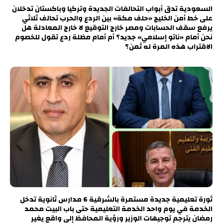
السعودية تدق أبواب التحالفات الجديدة وتركيا وباكستان تدخلان
على خط أمن الخليج «حلف مكة» بين الردع والحرب تحالف ثلاثي
يرفع سقف الحسابات ومصر خارج التوقيع لا خارج المعادلة هل
نحن أمام «ناتو إسلامي» جديد؟ أم أمام مظلة ردع تقول للخصوم
الاقتراب هذه المرة له ثمن؟
ثورة تعليمية جديدة مستمرة بالشرقية 6 مدارس ثانوية تدخل
الخدمة في يوم واحد الخدمة التعليمية حتى باب البيت محمد
رمضان يترجم توجيهات الوزير ورؤية المحافظ إلى واقع يغير