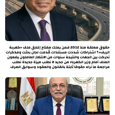
حقوق معلقة منذ 2012 فمن يملك مفتاح إغلاق ملف «كهربة
الريف»؟ اشتراكات سُددت مستندات قُدمت لجان بحثت ومذكرات
تحركت بين الجهات والنتيجة سنوات من الانتظار العاملون يضعون
الملف أمام وزير الكهرباء من جديد لا نطلب ميزة جديدة نطلب
مراجعة ما نراه حقوقا ثابتة بالقانون والعقود وسوابق الصرف