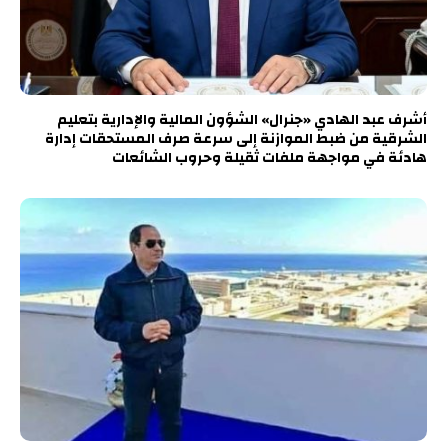
أشرف عبد الهادي «جنرال» الشؤون المالية والإدارية بتعليم
الشرقية من ضبط الموازنة إلى سرعة صرف المستحقات إدارة
هادئة في مواجهة ملفات ثقيلة وحروب الشائعات