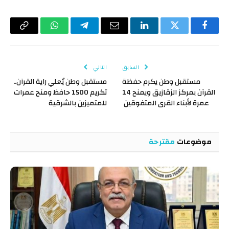
فيسبوك
تويتر
لينكدإن
البريد
تيلقرام
واتساب
Copy
الإلكتروني
Link
السابق
التالي
مستقبل وطن يكرم حفظة
مستقبل وطن يُعلي راية القرآن..
القرآن بمركز الزقازيق ويمنح 14
تكريم 1500 حافظ ومنح عمرات
عمرة لأبناء القرى المتفوقين
للمتميزين بالشرقية
موضوعات
مقترحة