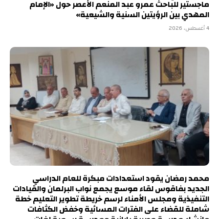
ماجستير للباحث عمرو عبد المنعم الأعصر حول «الإمام
المهدي بين الرؤيتين السنية والشيعية»
4 أغسطس، 2026
محمد رمضان يقود استعدادات مبكرة للعام الدراسي
الجديد بفاقوس لقاء موسع يجمع نواب البرلمان والقيادات
التنفيذية ومجلس الأمناء لرسم خريطة تطوير التعليم خطة
شاملة للقضاء على الفترات المسائية وخفض الكثافات