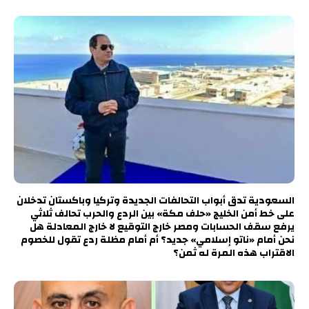
السعودية تدق أبواب التحالفات الجديدة وتركيا وباكستان تدخلان
على خط أمن الخليج «حلف مكة» بين الردع والحرب تحالف ثلاثي
يرفع سقف الحسابات ومصر خارج التوقيع لا خارج المعادلة هل
نحن أمام «ناتو إسلامي» جديد؟ أم أمام مظلة ردع تقول للخصوم
الاقتراب هذه المرة له ثمن؟