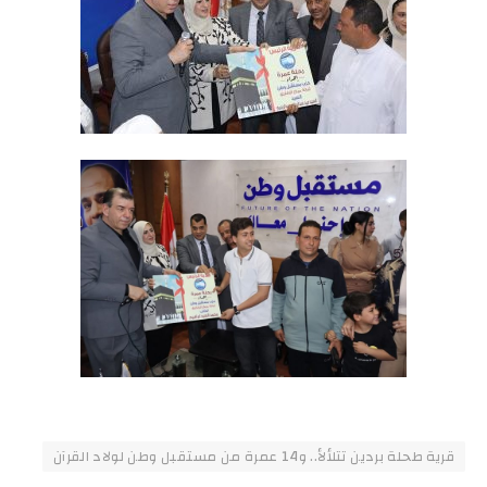
قرية طحلة بردين تتلألأ.. و14 عمرة من مستقبل وطن لولاد القرآن