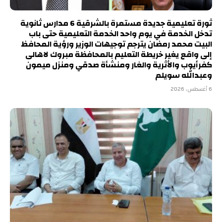
ثورة تعليمية جديدة مستمرة بالشرقية 6 مدارس ثانوية
تدخل الخدمة في يوم واحد الخدمة التعليمية حتى باب
البيت محمد رمضان يترجم توجيهات الوزير ورؤية المحافظ
إلى واقع يغير خريطة التعليم بالمحافظة مبروك لاهالى
كفرأيوب والأثرية والغار ومنشأة صدقي ومنزل ميمون
وعبدالله سويلم
6 أغسطس، 2026