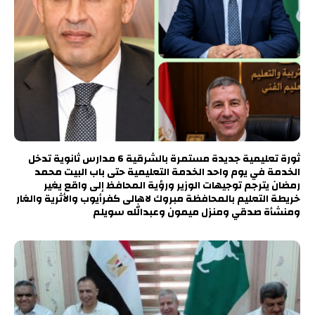
ثورة تعليمية جديدة مستمرة بالشرقية 6 مدارس ثانوية تدخل
الخدمة في يوم واحد الخدمة التعليمية حتى باب البيت محمد
رمضان يترجم توجيهات الوزير ورؤية المحافظ إلى واقع يغير
خريطة التعليم بالمحافظة مبروك لاهالى كفرأيوب والأثرية والغار
ومنشأة صدقي ومنزل ميمون وعبدالله سويلم