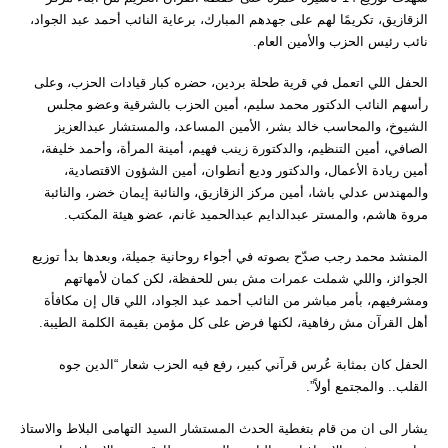
الزقازيق، تكريمًا لهم على جهدهم المبارك، برعاية النائب أحمد عبد الجواد،
نائب رئيس الحزب والأمين العام.
الحفل اللي اتعمل في قرية طحلة بردين، حضره كبار قيادات الحزب، وعلى
رأسهم النائب الدكتور محمد سليم، أمين الحزب بالشرقية وعضو مجلس
الشيوخ، والمحاسب خالد بشر، الأمين المساعد، والمستشار عبدالعزيز
الصافي، أمين التنظيم، والدكتورة زينب فهيم، أمينة المرأة، وأحمد خليفة،
أمين ريادة الأعمال، والدكتور وديع أنطوان، أمين الشؤون الاقتصادية،
والمهندس عدلي باشا، أمين مركز الزقازيق، والنائبة إيمان خضر، والنائبة
مروة هاشم، والمستر عبدالدايم عبدالحميد غانم، عضو هيئة المكتب.
المنشد محمد رجب صدّح بصوته في أجواء روحانية جميلة، وبعدها بدأ توزيع
الجوائز، واللي شملت عمرات مش بس للحفظة، لكن كمان لأمهاتهم
ومشرفيهم، بأمر مباشر من النائب أحمد عبد الجواد، اللي قال إن مكافأة
أهل القرآن مش رفاهية، لكنها فرض على كل مؤمن بقيمة الكلمة الطيبة.
الحفل كان بمثابة عُرس قرآني كبير، رفع فيه الحزب شعار “الدين جوه
القلب.. والمجتمع أولاً”.
يشار الى ان من قام بتغطية الحدث المستشار السيد التهامى البلاط والاستاذ