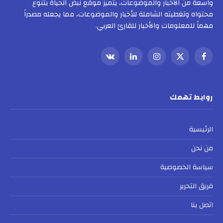
واسعة من الأخبار والموضوعات، يتميز موقع نبض الحياة بتنوع
محتواه وتغطيته الشاملة للأخبار والموضوعات، مما يجعله مصدراً
مهماً للمعلومات والأخبار للقارئ العربي.
فيسبوك
X
الانستغرام
لينكدإن
VKontakte
(Twitter)
روابط تهمك
الرئيسية
من نحن
سياسة الخصوصية
فريق التحرير
اتصل بنا