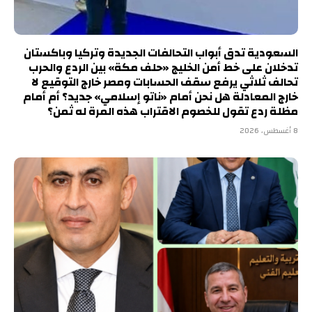
السعودية تدق أبواب التحالفات الجديدة وتركيا وباكستان
تدخلان على خط أمن الخليج «حلف مكة» بين الردع والحرب
تحالف ثلاثي يرفع سقف الحسابات ومصر خارج التوقيع لا
خارج المعادلة هل نحن أمام «ناتو إسلامي» جديد؟ أم أمام
مظلة ردع تقول للخصوم الاقتراب هذه المرة له ثمن؟
8 أغسطس، 2026