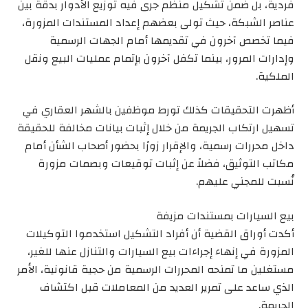
فردية، بل ضمن تشكيل منظم جرى فيه توزيع الأدوار بدقة بين
عناصر الشبكة، حيث تولى بعضهم إعداد المستندات المزورة،
فيما تخصص آخرون في تقديمها أمام الجهات الرسمية
وإدارات المرور، بينما تكفل آخرون بإتمام عمليات البيع ونقل
الملكية.
أظهرت التحقيقات كذلك تورط موظفين بالشهر العقاري في
تسهيل ارتكاب الجريمة من خلال إثبات بيانات مخالفة للحقيقة
داخل محررات رسمية، والإقرار زورًا بحضور أصحاب الشأن أمام
مكاتب التوثيق، فضلاً عن إثبات توقيعات وبصمات مزورة
نُسبت للمجني عليهم.
بيع السيارات بمستندات مزيفة
أكدت أوراق القضية أن أفراد التشكيل استخدموا التوكيلات
المزورة في إنهاء إجراءات بيع السيارات والتنازل عنها للغير،
مستغلين ما تمنحه المحررات الرسمية من حجية قانونية، الأمر
الذي ساعد على تمرير العديد من المعاملات قبل اكتشاف
الجريمة.