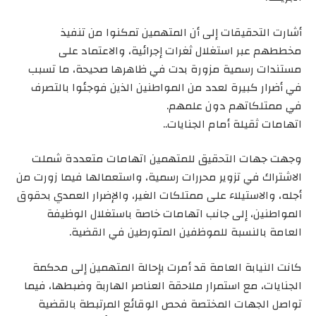
أشارت التحقيقات إلى أن المتهمين تمكنوا من تنفيذ
مخططهم عبر استغلال ثغرات إجرائية، والاعتماد على
مستندات رسمية مزورة بدت في ظاهرها صحيحة، ما تسبب
في أضرار كبيرة لعدد من المواطنين الذين فوجئوا بالتصرف
في ممتلكاتهم دون علمهم.
اتهامات ثقيلة أمام الجنايات..
وجهت جهات التحقيق للمتهمين اتهامات متعددة شملت
الاشتراك في تزوير محررات رسمية، واستعمالها فيما زورت من
أجله، والاستيلاء على ممتلكات الغير، والإضرار العمدي بحقوق
المواطنين، إلى جانب اتهامات خاصة باستغلال الوظيفة
العامة بالنسبة للموظفين المتورطين في القضية.
كانت النيابة العامة قد أمرت بإحالة المتهمين إلى محكمة
الجنايات، مع استمرار ملاحقة العناصر الهاربة وضبطها، فيما
تواصل الجهات المختصة فحص الوقائع المرتبطة بالقضية