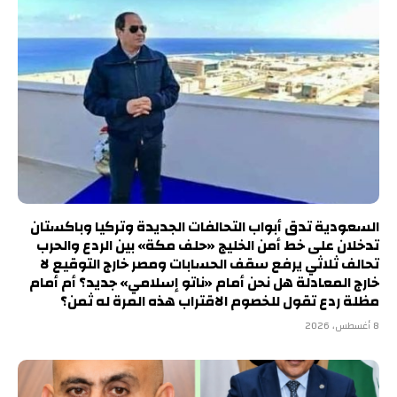
السعودية تدق أبواب التحالفات الجديدة وتركيا وباكستان
تدخلان على خط أمن الخليج «حلف مكة» بين الردع والحرب
تحالف ثلاثي يرفع سقف الحسابات ومصر خارج التوقيع لا
خارج المعادلة هل نحن أمام «ناتو إسلامي» جديد؟ أم أمام
مظلة ردع تقول للخصوم الاقتراب هذه المرة له ثمن؟
8 أغسطس، 2026