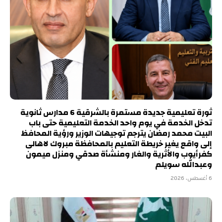
ثورة تعليمية جديدة مستمرة بالشرقية 6 مدارس ثانوية
تدخل الخدمة في يوم واحد الخدمة التعليمية حتى باب
البيت محمد رمضان يترجم توجيهات الوزير ورؤية المحافظ
إلى واقع يغير خريطة التعليم بالمحافظة مبروك لاهالى
كفرأيوب والأثرية والغار ومنشأة صدقي ومنزل ميمون
وعبدالله سويلم
6 أغسطس، 2026