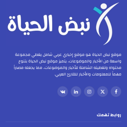
موقع نبض الحياة هو موقع إخباري عربي شامل يغطي مجموعة
واسعة من الأخبار والموضوعات، يتميز موقع نبض الحياة بتنوع
محتواه وتغطيته الشاملة للأخبار والموضوعات، مما يجعله مصدراً
مهماً للمعلومات والأخبار للقارئ العربي.
فيسبوك
X
الانستغرام
لينكدإن
VKontakte
(Twitter)
روابط تهمك