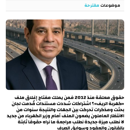
موضوعات
مقترحة
حقوق معلقة منذ 2012 فمن يملك مفتاح إغلاق ملف
«كهربة الريف»؟ اشتراكات سُددت مستندات قُدمت لجان
بحثت ومذكرات تحركت بين الجهات والنتيجة سنوات من
الانتظار العاملون يضعون الملف أمام وزير الكهرباء من جديد
لا نطلب ميزة جديدة نطلب مراجعة ما نراه حقوقا ثابتة
بالقانون والعقود وسوابق الصرف