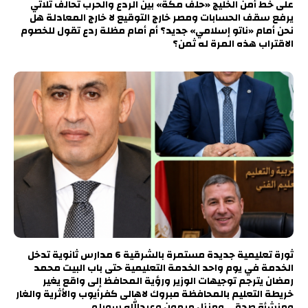
على خط أمن الخليج «حلف مكة» بين الردع والحرب تحالف ثلاثي
يرفع سقف الحسابات ومصر خارج التوقيع لا خارج المعادلة هل
نحن أمام «ناتو إسلامي» جديد؟ أم أمام مظلة ردع تقول للخصوم
الاقتراب هذه المرة له ثمن؟
ثورة تعليمية جديدة مستمرة بالشرقية 6 مدارس ثانوية تدخل
الخدمة في يوم واحد الخدمة التعليمية حتى باب البيت محمد
رمضان يترجم توجيهات الوزير ورؤية المحافظ إلى واقع يغير
خريطة التعليم بالمحافظة مبروك لاهالى كفرأيوب والأثرية والغار
ومنشأة صدقي ومنزل ميمون وعبدالله سويلم