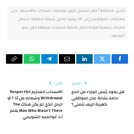
تأجيل محاكمة أخطر تشكيل لتزوير توكيلات السيارات والاستيلاء على
ممتلكات المواطنين إلى 10 يونيو الجاري شبكة منظمة استغل
محررات رسمية مزورة لنقل ملكية السيارات وبيعها دون علم
أصحابها
فيسبوك
تويتر
لينكدإن
البريد
تيلقرام
واتساب
Copy
الإلكتروني
Link
السابق
التالي
هل يعود رئيس الوزراء من الحج
الانسحاب المحترم Respectful
حاملا بشارة عدل لموظفي
Withdrawal وشعاره من أنا ؟ أو
كهربة الريف نتمنى؟
الرجل الذي لم يكن هناك The
Man Who Wasn’t There بقلم
أ.د. أبوالمجد الشوربجي