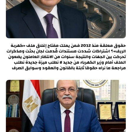
حقوق معلقة منذ 2012 فمن يملك مفتاح إغلاق ملف «كهربة
الريف»؟ اشتراكات سُددت مستندات قُدمت لجان بحثت ومذكرات
تحركت بين الجهات والنتيجة سنوات من الانتظار العاملون يضعون
الملف أمام وزير الكهرباء من جديد لا نطلب ميزة جديدة نطلب
مراجعة ما نراه حقوقا ثابتة بالقانون والعقود وسوابق الصرف