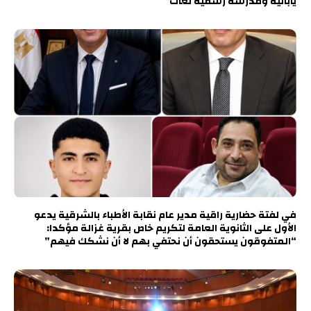
يابانية ومدرسة رسمية لغات
في لفتة حضارية راقية مدير عام نقابة الأطباء بالشرقية يدعو
الأول على الثانوية العامة لتكريم خاص بقرية غزالة مؤكدا:
“المتفوقون يستحقون أن نحتفي بهم لا أن نشكك فيهم”