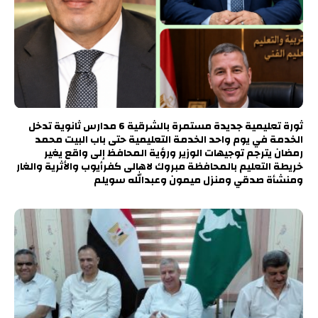
ثورة تعليمية جديدة مستمرة بالشرقية 6 مدارس ثانوية تدخل
الخدمة في يوم واحد الخدمة التعليمية حتى باب البيت محمد
رمضان يترجم توجيهات الوزير ورؤية المحافظ إلى واقع يغير
خريطة التعليم بالمحافظة مبروك لاهالى كفرأيوب والأثرية والغار
ومنشأة صدقي ومنزل ميمون وعبدالله سويلم