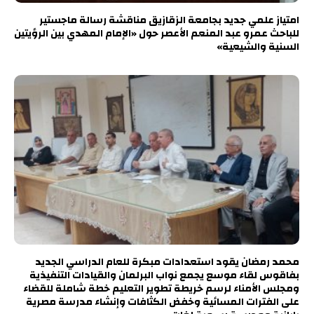
امتياز علمي جديد بجامعة الزقازيق مناقشة رسالة ماجستير
للباحث عمرو عبد المنعم الأعصر حول «الإمام المهدي بين الرؤيتين
السنية والشيعية»
محمد رمضان يقود استعدادات مبكرة للعام الدراسي الجديد
بفاقوس لقاء موسع يجمع نواب البرلمان والقيادات التنفيذية
ومجلس الأمناء لرسم خريطة تطوير التعليم خطة شاملة للقضاء
على الفترات المسائية وخفض الكثافات وإنشاء مدرسة مصرية