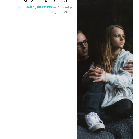
بواسطة
NABD_DRKZZW
8 يناير،
0
2021