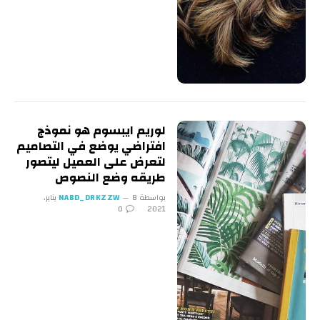
لوريم ايبسوم هو نموذج
افتراضي يوضع في التصاميم
لتعرض على العميل ليتصور
طريقه وضع النصوص
بواسطة
NABD_DRKZZW
8 يناير،
0
2021