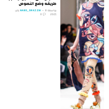
طريقه وضع النصوص
بواسطة
NABD_DRKZZW
8 يناير،
0
2021