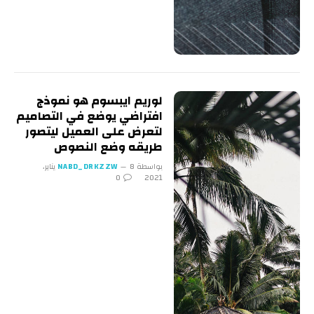
لوريم ايبسوم هو نموذج
افتراضي يوضع في التصاميم
لتعرض على العميل ليتصور
طريقه وضع النصوص
بواسطة
NABD_DRKZZW
8 يناير،
0
2021