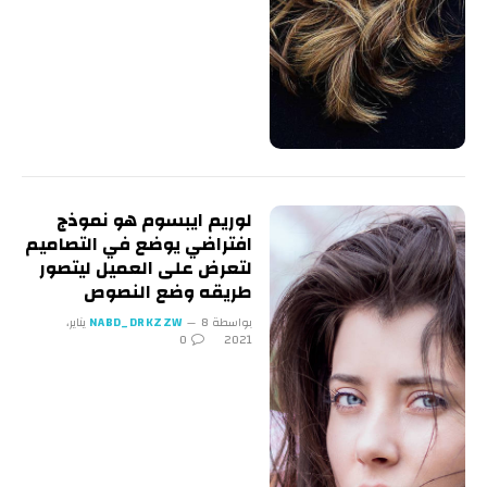
لوريم ايبسوم هو نموذج
افتراضي يوضع في التصاميم
لتعرض على العميل ليتصور
طريقه وضع النصوص
بواسطة
NABD_DRKZZW
8 يناير،
0
2021