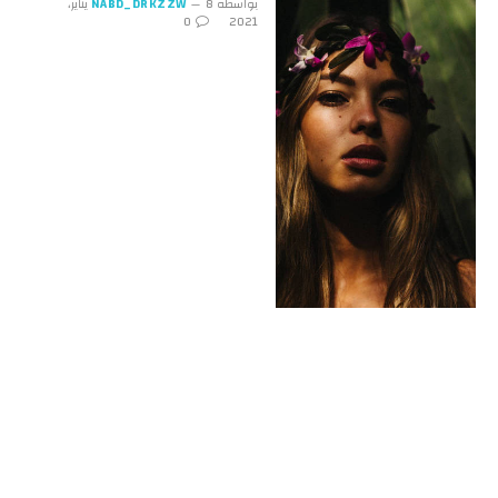
بواسطة
NABD_DRKZZW
8 يناير،
0
2021