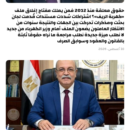
حقوق معلقة منذ 2012 فمن يملك مفتاح إغلاق ملف
«كهربة الريف»؟ اشتراكات سُددت مستندات قُدمت لجان
بحثت ومذكرات تحركت بين الجهات والنتيجة سنوات من
الانتظار العاملون يضعون الملف أمام وزير الكهرباء من جديد
لا نطلب ميزة جديدة نطلب مراجعة ما نراه حقوقا ثابتة
بالقانون والعقود وسوابق الصرف
10 أغسطس، 2026