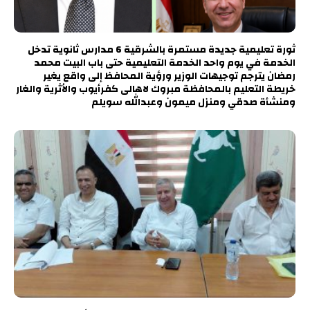
ثورة تعليمية جديدة مستمرة بالشرقية 6 مدارس ثانوية تدخل
الخدمة في يوم واحد الخدمة التعليمية حتى باب البيت محمد
رمضان يترجم توجيهات الوزير ورؤية المحافظ إلى واقع يغير
خريطة التعليم بالمحافظة مبروك لاهالى كفرأيوب والأثرية والغار
ومنشأة صدقي ومنزل ميمون وعبدالله سويلم