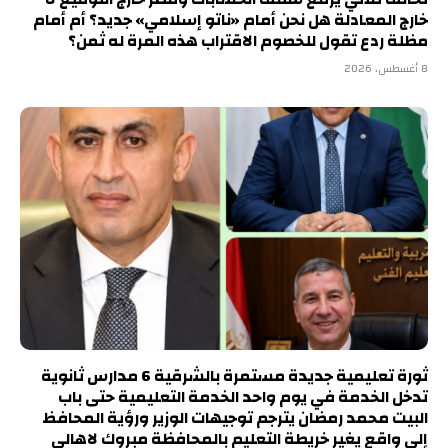
خارج المعادلة هل نحن أمام «ناتو إسلامي» جديد؟ أم أمام
مظلة ردع تقول للخصوم الاقتراب هذه المرة له ثمن؟
8 أغسطس، 2026
ثورة تعليمية جديدة مستمرة بالشرقية 6 مدارس ثانوية
تدخل الخدمة في يوم واحد الخدمة التعليمية حتى باب
البيت محمد رمضان يترجم توجيهات الوزير ورؤية المحافظ
إلى واقع يغير خريطة التعليم بالمحافظة مبروك لاهالى