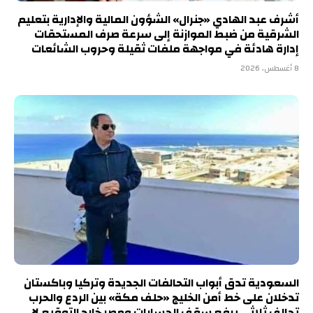
أشرف عبد الهادي «جنرال» الشؤون المالية والإدارية بتعليم
الشرقية من ضبط الموازنة إلى سرعة صرف المستحقات
إدارة هادئة في مواجهة ملفات ثقيلة وحروب الشائعات
8 أغسطس، 2026
السعودية تدق أبواب التحالفات الجديدة وتركيا وباكستان
تدخلان على خط أمن الخليج «حلف مكة» بين الردع والحرب
تحالف ثلاثي يرفع سقف الحسابات ومصر خارج التوقيع لا