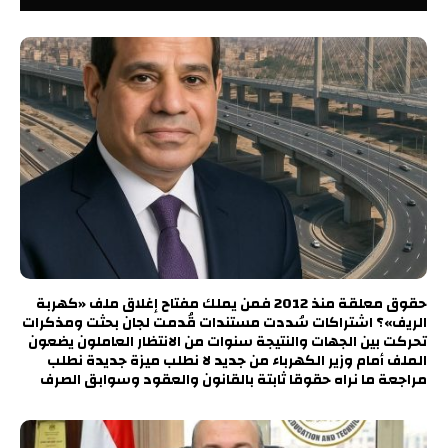
حقوق معلقة منذ 2012 فمن يملك مفتاح إغلاق ملف «كهربة
الريف»؟ اشتراكات سُددت مستندات قُدمت لجان بحثت ومذكرات
تحركت بين الجهات والنتيجة سنوات من الانتظار العاملون يضعون
الملف أمام وزير الكهرباء من جديد لا نطلب ميزة جديدة نطلب
مراجعة ما نراه حقوقا ثابتة بالقانون والعقود وسوابق الصرف