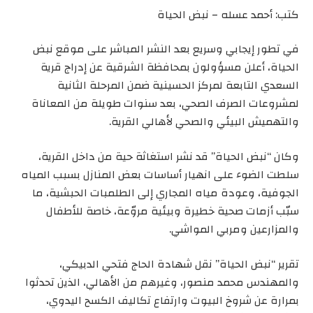
كتب: أحمد عسله – نبض الحياة
في تطور إيجابي وسريع بعد النشر المباشر على موقع نبض
الحياة، أعلن مسؤولون بمحافظة الشرقية عن إدراج قرية
السعدي التابعة لمركز الحسينية ضمن المرحلة الثانية
لمشروعات الصرف الصحي، بعد سنوات طويلة من المعاناة
والتهميش البيئي والصحي لأهالي القرية.
وكان “نبض الحياة” قد نشر استغاثة حية من داخل القرية،
سلطت الضوء على انهيار أساسات بعض المنازل بسبب المياه
الجوفية، وعودة مياه المجاري إلى الطلمبات الحبشية، ما
سبّب أزمات صحية خطيرة وبيئية مروّعة، خاصة للأطفال
والمزارعين ومربي المواشي.
تقرير “نبض الحياة” نقل شهادة الحاج فتحي الدبيكي،
والمهندس محمد منصور، وغيرهم من الأهالي، الذين تحدثوا
بمرارة عن شروخ البيوت وارتفاع تكاليف الكسح اليدوي،