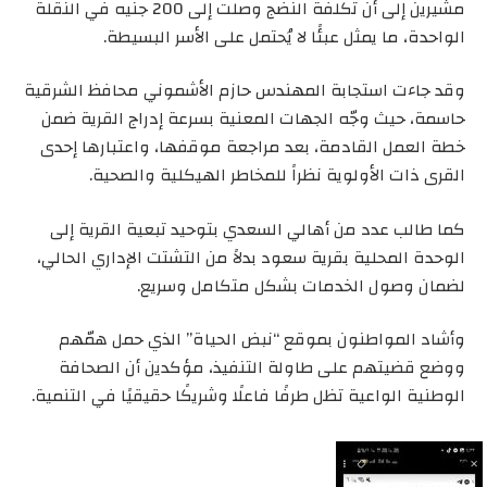
مشيرين إلى أن تكلفة النضج وصلت إلى 200 جنيه في النقلة
الواحدة، ما يمثل عبئًا لا يُحتمل على الأسر البسيطة.
وقد جاءت استجابة المهندس حازم الأشموني محافظ الشرقية
حاسمة، حيث وجّه الجهات المعنية بسرعة إدراج القرية ضمن
خطة العمل القادمة، بعد مراجعة موقفها، واعتبارها إحدى
القرى ذات الأولوية نظراً للمخاطر الهيكلية والصحية.
كما طالب عدد من أهالي السعدي بتوحيد تبعية القرية إلى
الوحدة المحلية بقرية سعود بدلاً من التشتت الإداري الحالي،
لضمان وصول الخدمات بشكل متكامل وسريع.
وأشاد المواطنون بموقع “نبض الحياة” الذي حمل همّهم
ووضع قضيتهم على طاولة التنفيذ، مؤكدين أن الصحافة
الوطنية الواعية تظل طرفًا فاعلًا وشريكًا حقيقيًا في التنمية.