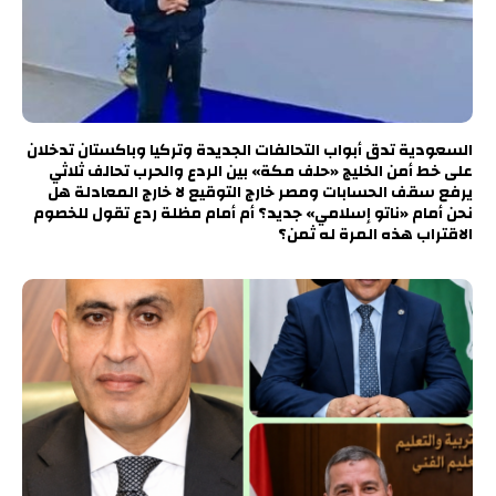
السعودية تدق أبواب التحالفات الجديدة وتركيا وباكستان تدخلان
على خط أمن الخليج «حلف مكة» بين الردع والحرب تحالف ثلاثي
يرفع سقف الحسابات ومصر خارج التوقيع لا خارج المعادلة هل
نحن أمام «ناتو إسلامي» جديد؟ أم أمام مظلة ردع تقول للخصوم
الاقتراب هذه المرة له ثمن؟