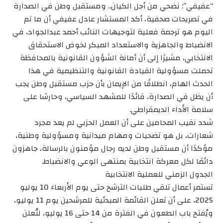
“عفيفي”: نضحي من أجل الكيان.. ومستقبل وطن في الصدارة
في تصريحات صحفية، أكد المستشار عادل عفيفي أن ما تم
اليوم هو ترجمة فعلية لتوجيهات النائب أحمد عبدالجواد، في
الانضباط والجاهزية والاستعداد المبكر لخوض الاستحقاق
الانتخابي، مشيرًا إلى أن أمانة الشؤون القانونية بالمحافظة
تحملت مسؤولية القيادة القانونية والتنظيمية في هذا
الحدث الهام، انطلاقًا من الإيمان بأن حزب مستقبل وطن يجب
أن يظل في الصدارة، قائدًا للمشهد السياسي، وحارسًا على
سلامة الأداء الديمقراطي.
شدد نقيب المحامين على أن العمل الحزبي لم يعد مجرد
شعارات، بل هو تضحيات ومهام ميدانية ومسؤولية وطنية،
مؤكدًا أن مستقبل وطن لديه رجال مؤمنون بالرسالة، جاهزون
دائمًا لكل معركة انتخابية بمنتهى الوعي والانضباط.
الجدول الزمني للعملية الانتخابية
تستمر أعمال تلقي طلبات الترشح حتى يوم الأربعاء 10 يوليو
2025، على أن تعلن القائمة المبدئية للمرشحين يوم 11 يوليو،
ويُفتح باب الطعون في الفترة من 14 حتى 16 يوليو، لتُعلن