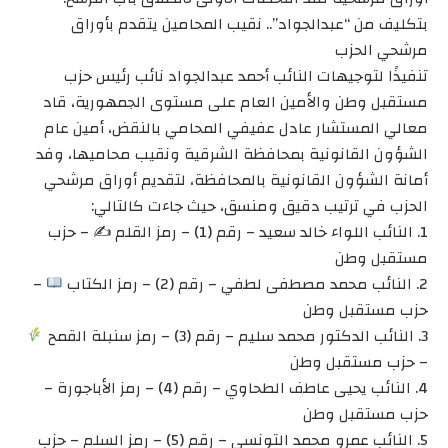
بتكليف من “عبدالجواد”.. نقيب المحامين يتقدم بأوراق
مرشحي الحزب
تنفيذًا لتوجيهات النائب أحمد عبدالجواد نائب رئيس حزب
مستقبل وطن والأمين العام على مستوى الجمهورية، قاد
معالي المستشار عادل عفيفي المحامي بالنقض، أمين عام
الشؤون القانونية بمحافظة الشرقية ونقيب محاميها، وفد
أمانة الشؤون القانونية بالمحافظة، لتقديم أوراق مرشحي
الحزب في ترتيب دقيق ومنسق، حيث جاءت كالتالي:
1. النائب اللواء خالد سعيد – رقم (1) – رمز القلم ✍️ – حزب
مستقبل وطن
2. النائب محمد مصطفى لطفي – رقم (2) – رمز الكتاب
–
حزب مستقبل وطن
3. النائب الدكتور محمد سليم – رقم (3) – رمز سنبلة القمح
– حزب مستقبل وطن
4. النائب يحيى عاطف الطحاوي – رقم (4) – رمز الأباجورة –
حزب مستقبل وطن
5. النائب عمرو محمد التونسي – رقم (5) – رمز السلم – حزب