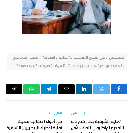
مستقبل وطن يفتتح المشهد بـ"تنظيم وانضباط" .. نقيب المحامين
يقدم أوراق مرشحى الشيوخ مبكرًا تنفيذاً لتعليمات "عبدالجواد"
فيسبوك
تويتر
لينكدإن
البريد
تيلقرام
واتساب
Copy
الإلكتروني
Link
السابق
التالي
تعليم الشرقية يعلن فتح باب
في أجواء احتفالية مهيبة
التقديم الإلكتروني للصف الأول
نقابة الأطباء البيطريين بالشرقية