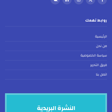
فيسبوك
X
الانستغرام
لينكدإن
VKontakte
(Twitter)
روابط تهمك
الرئيسية
من نحن
سياسة الخصوصية
فريق التحرير
اتصل بنا
النشرة البريدية