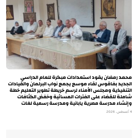
محمد رمضان يقود استعدادات مبكرة للعام الدراسي
الجديد بفاقوس لقاء موسع يجمع نواب البرلمان والقيادات
التنفيذية ومجلس الأمناء لرسم خريطة تطوير التعليم خطة
شاملة للقضاء على الفترات المسائية وخفض الكثافات
وإنشاء مدرسة مصرية يابانية ومدرسة رسمية لغات
4 أغسطس، 2026