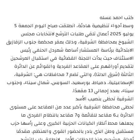
كتب احمد عسله
وسط أجواء تنظيمية هادئة، انطلقت صباح اليوم الجمعة 5
يوليو 2025 أعمال تلقي طلبات الترشح لانتخابات مجلس
الشيوخ بمحافظة الشرقية، وذلك بمقر محكمة جنوب الزقازيق
الابتدائية برئاسة المستشار أسامة شمردل الحنفي رئيس
الاستئناف حيث بدأت اللجنة القضائية في استقبال المرشحين
لتقديم أوراقهم على المقاعد الفردية والقوائم عن الدائرة
الثالثة (شرق الدلتا)، والتي تضم 7 محافظات هي: الشرقية،
الإسماعيلية، دمياط، بورسعيد، السويس، شمال سيناء، وجنوب
سيناء، بعدد إجمالي 13 مقعدًا.
الشرقية تحظى بنصيب الأسد
تحظى محافظة الشرقية بأكبر عدد من المقاعد على مستوى
الدائرة بـ6 مقاعد للقائمة و7 مقاعد بالنظام الفردي ما
يجعلها محط أنظار الكيانات الحزبية الكبرى وعلى رأسها حزب
مستقبل وطن الذي بادر بالحضور القوي والمنظم، مقدمًا
أوراق مرشحيه منذ اللحظات الأولى لانطلاق باب الترشح.