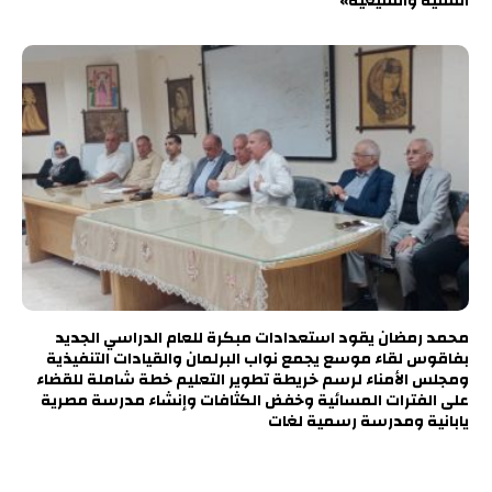
السنية والشيعية»
محمد رمضان يقود استعدادات مبكرة للعام الدراسي الجديد
بفاقوس لقاء موسع يجمع نواب البرلمان والقيادات التنفيذية
ومجلس الأمناء لرسم خريطة تطوير التعليم خطة شاملة للقضاء
على الفترات المسائية وخفض الكثافات وإنشاء مدرسة مصرية
يابانية ومدرسة رسمية لغات