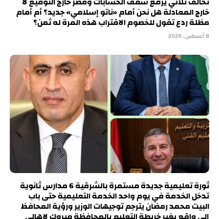
تحالف ثلاثي يرفع سقف الحسابات ومصر خارج التوقيع لا
خارج المعادلة هل نحن أمام «ناتو إسلامي» جديد؟ أم أمام
مظلة ردع تقول للخصوم الاقتراب هذه المرة له ثمن؟
8 أغسطس، 2026
ثورة تعليمية جديدة مستمرة بالشرقية 6 مدارس ثانوية
تدخل الخدمة في يوم واحد الخدمة التعليمية حتى باب
البيت محمد رمضان يترجم توجيهات الوزير ورؤية المحافظ
إلى واقع يغير خريطة التعليم بالمحافظة مبروك لاهالى