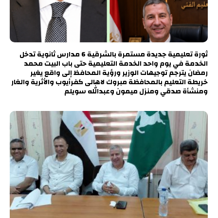
ثورة تعليمية جديدة مستمرة بالشرقية 6 مدارس ثانوية تدخل
الخدمة في يوم واحد الخدمة التعليمية حتى باب البيت محمد
رمضان يترجم توجيهات الوزير ورؤية المحافظ إلى واقع يغير
خريطة التعليم بالمحافظة مبروك لاهالى كفرأيوب والأثرية والغار
ومنشأة صدقي ومنزل ميمون وعبدالله سويلم