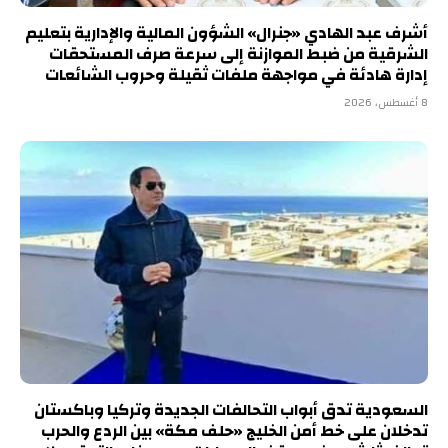
أشرف عبد الهادي «جنرال» الشؤون المالية والإدارية بتعليم
الشرقية من ضبط الموازنة إلى سرعة صرف المستحقات
إدارة هادئة في مواجهة ملفات ثقيلة وحروب الشائعات
8 أغسطس، 2026
السعودية تدق أبواب التحالفات الجديدة وتركيا وباكستان
تدخلان على خط أمن الخليج «حلف مكة» بين الردع والحرب