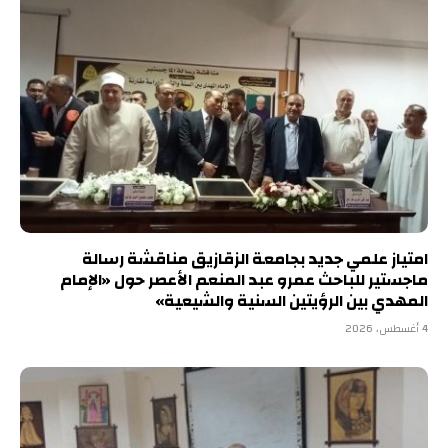
امتياز علمي جديد بجامعة الزقازيق مناقشة رسالة
ماجستير للباحث عمرو عبد المنعم الأعصر حول «الإمام
المهدي بين الرؤيتين السنية والشيعية»
4 أغسطس، 2026