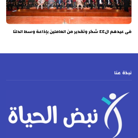
فى عيدهم ال٤٤ شكر وتقدير من العاملين بإذاعة وسط الدلتا
نبذة عنا