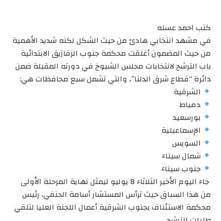
كتب احمد عسله
في مشهد انتخابي هادئ من حيث الشكل لكنه شديد الأهمية
من حيث المضمون أغلقت محكمة جنوب الزقازيق الابتدائية
باب الترشح لانتخابات مجلس الشيوخ في دورته المقبلة ضمن
دائرة “قطاع شرق الدلتا”، والتي تشمل سبع محافظات هي:
الشرقية
دمياط
بورسعيد
الإسماعيلية
السويس
شمال سيناء
جنوب سيناء
جاء اليوم الأخير الثلاثاء 8 يوليو ليمثل نهاية المرحلة الأولى
من هذا السباق حيث ترأس المستشار أسامة الحنفي، رئيس
محكمة الاستئناف بجنوب الشرقية أعمال اللجنة العليا لتلقي
طلبات الترشح.