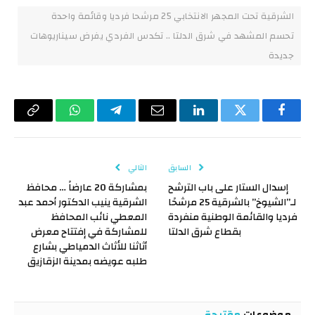
الشرقية تحت المجهر الانتخابي 25 مرشحا فرديا وقائمة واحدة
تحسم المشهد في شرق الدلتا .. تكدس الفردي يفرض سيناريوهات
جديدة
فيسبوك
تويتر
لينكدإن
البريد
تيلقرام
واتساب
Copy
الإلكتروني
Link
السابق
التالي
إسدال الستار على باب الترشح
بمشاركة 20 عارضاً … محافظ
لـ”الشيوخ” بالشرقية 25 مرشحًا
الشرقية ينيب الدكتور أحمد عبد
فرديا والقائمة الوطنية منفردة
المعطي نائب المحافظ
بقطاع شرق الدلتا
للمشاركة في إفتتاح معرض
أثاثنا للأثاث الدمياطي بشارع
طلبه عويضه بمدينة الزقازيق
موضوعات
مقترحة