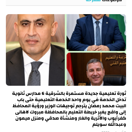
ثورة تعليمية جديدة مستمرة بالشرقية 6 مدارس ثانوية
تدخل الخدمة في يوم واحد الخدمة التعليمية حتى باب
البيت محمد رمضان يترجم توجيهات الوزير ورؤية المحافظ
إلى واقع يغير خريطة التعليم بالمحافظة مبروك لاهالى
كفرأيوب والأثرية والغار ومنشأة صدقي ومنزل ميمون
وعبدالله سويلم