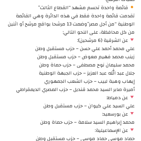
قائمة واحدة تحسم مشهد “القطاع الثالث”
تقدمت قائمة واحدة فقط في هذه الدائرة وهي القائمة
الوطنية “من أجل مصر”وضمت 13 مرشحا بواقع مرشح أو اثنين
من كل محافظة، على النحو التالي:
عن الشرقية (6 مرشحين):
علي محمد أحمد علي حسن – حزب مستقبل وطن
زينب محمد فهيم معوض – حزب مستقبل وطن
محمد سليمان نوح مصطفى – حزب حماة وطن
جلال عبد الله عبد العزيز – حزب الجبهة الوطنية
إيهاب وهبة لبيب – حزب الشعب الجمهوري
أميرة صابر السيد محمد قنديل – حزب المصري الديمقراطي
عن دمياط:
علي السيد علي كيوان – حزب مستقبل وطن
عن بورسعيد:
محمد إبراهيم السيد سلامة – حزب حماة وطن
عن الإسماعيلية:
حماد موسى حماد موسى – حزب مستقبل وطن