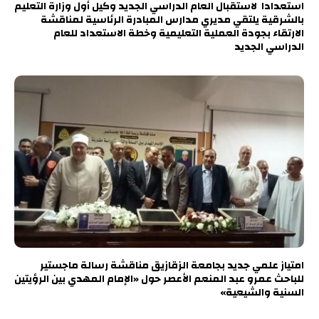
استعدادا لاستقبال العام الدراسي الجديد وكيل أول وزارة التعليم
بالشرقية يلتقي مديري مدارس المبادرة الرئاسية لمناقشة
الارتقاء بجودة العملية التعليمية وخطة الاستعداد للعام
الدراسي الجديد
امتياز علمي جديد بجامعة الزقازيق مناقشة رسالة ماجستير
للباحث عمرو عبد المنعم الأعصر حول «الإمام المهدي بين الرؤيتين
السنية والشيعية»