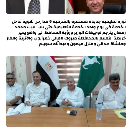
ثورة تعليمية جديدة مستمرة بالشرقية 6 مدارس ثانوية تدخل
الخدمة في يوم واحد الخدمة التعليمية حتى باب البيت محمد
رمضان يترجم توجيهات الوزير ورؤية المحافظ إلى واقع يغير
خريطة التعليم بالمحافظة مبروك لاهالى كفرأيوب والأثرية والغار
ومنشأة صدقي ومنزل ميمون وعبدالله سويلم