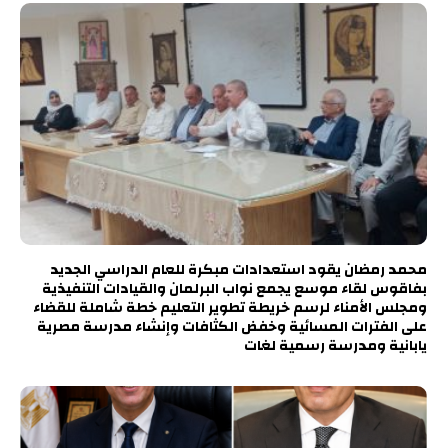
محمد رمضان يقود استعدادات مبكرة للعام الدراسي الجديد
بفاقوس لقاء موسع يجمع نواب البرلمان والقيادات التنفيذية
ومجلس الأمناء لرسم خريطة تطوير التعليم خطة شاملة للقضاء
على الفترات المسائية وخفض الكثافات وإنشاء مدرسة مصرية
يابانية ومدرسة رسمية لغات