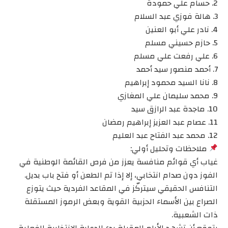
2. حسام علي حمودة
3. هالة فوزي عبد السلام
4. نادر علي أبو العنين
5. حازم حسيني مسلم
6. علي رفعت علي مسلم
7. أحمد منصور سيد أحمد
8. نانا السيد محمود إبراهيم
9. محمد سليمان علي المغازي
10. ماجدة عبد الرازق سيد
11. عصام عبد العزيز إبراهيم رمضان
12. محمد عبد الفتاح عبد العليم
ملاحظات وتحليل أولي:
غياب أي قوائم منافسة يعزز من فرص القائمة الوطنية في
الفوز دون صدام انتخابي، إلا إذا تم الطعن أو فتح باب بديل.
التنافس الحقيقي سيتركّز في المقاعد الفردية حيث يتوزع
الصراع بين الأسماء الحزبية القوية وبعض الرموز المستقلة
ذات الشعبية.
يتوقع أن تشهد الأيام المقبلة بدء الدعاية الانتخابية الفعلية