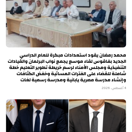
محمد رمضان يقود استعدادات مبكرة للعام الدراسي
الجديد بفاقوس لقاء موسع يجمع نواب البرلمان والقيادات
التنفيذية ومجلس الأمناء لرسم خريطة تطوير التعليم خطة
شاملة للقضاء على الفترات المسائية وخفض الكثافات
وإنشاء مدرسة مصرية يابانية ومدرسة رسمية لغات
4 أغسطس، 2026