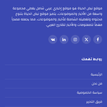
موقع نبض الحياة هو موقع إخباري عربي شامل يغطي مجموعة
واسعة من الأخبار والموضوعات، يتميز موقع نبض الحياة بتنوع
محتواه وتغطيته الشاملة للأخبار والموضوعات، مما يجعله مصدراً
مهماً للمعلومات والأخبار للقارئ العربي.
فيسبوك
X
الانستغرام
لينكدإن
VKontakte
(Twitter)
روابط تهمك
الرئيسية
من نحن
سياسة الخصوصية
فريق التحرير