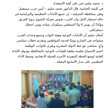
د. محمد سليم نحن على أهبة الاستعداد
في كلمته الختامية، قال الدكتور محمد سليم – أمين حزب مستقبل
وطن بمحافظة الشرقية – إن جميع الأمانات التنظيمية والبرلمانية في
حالة استنفار كامل وأن الحزب يخوض معركة الشيوخ بروح الفريق
مؤكدًا أن يومي 4 و5 أغسطس سيكونان بمثابة يومي احتفال
ديمقراطي.
أضاف سليم أن الأمانات النوعية وهيئة النواب وجميع وحدات الحزب
ستتواجد في الشارع يوميًا لخدمة المواطنين وتقديم خطاب سياسي
واعٍ، يتماشى مع خط الدولة المصرية ويلتزم بالثوابت الوطنية.
اختتم الاجتماع بجلسة مغلقة للقيادات النوعية بالمحافظة مع وفد الأمانة
العامة لوضع الخطة التنفيذية الأخيرة للحملة الانتخابية، وضبط الأداء
التنظيمي على مدار الأسابيع المقبلة…