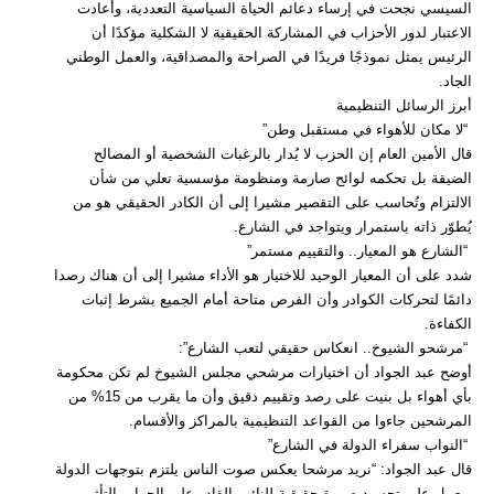
السيسي نجحت في إرساء دعائم الحياة السياسية التعددية، وأعادت
الاعتبار لدور الأحزاب في المشاركة الحقيقية لا الشكلية مؤكدًا أن
الرئيس يمثل نموذجًا فريدًا في الصراحة والمصداقية، والعمل الوطني
الجاد.
أبرز الرسائل التنظيمية
“لا مكان للأهواء في مستقبل وطن”
قال الأمين العام إن الحزب لا يُدار بالرغبات الشخصية أو المصالح
الضيقة بل تحكمه لوائح صارمة ومنظومة مؤسسية تعلي من شأن
الالتزام وتُحاسب على التقصير مشيرا إلى أن الكادر الحقيقي هو من
يُطوّر ذاته باستمرار ويتواجد في الشارع.
“الشارع هو المعيار.. والتقييم مستمر”
شدد على أن المعيار الوحيد للاختيار هو الأداء مشيرا إلى أن هناك رصدا
دائمًا لتحركات الكوادر وأن الفرص متاحة أمام الجميع بشرط إثبات
الكفاءة.
“مرشحو الشيوخ.. انعكاس حقيقي لتعب الشارع”:
أوضح عبد الجواد أن اختيارات مرشحي مجلس الشيوخ لم تكن محكومة
بأي أهواء بل بنيت على رصد وتقييم دقيق وأن ما يقرب من 15% من
المرشحين جاءوا من القواعد التنظيمية بالمراكز والأقسام.
“النواب سفراء الدولة في الشارع”
قال عبد الجواد: “نريد مرشحا يعكس صوت الناس يلتزم بتوجهات الدولة
ويعمل على تجسيد صورة حقيقية للنائب القادر على الحوار والتأثير