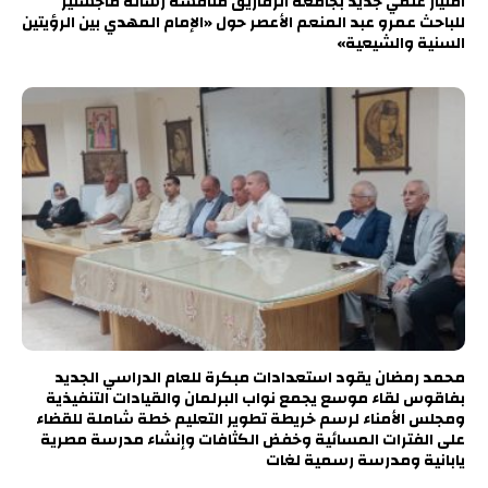
امتياز علمي جديد بجامعة الزقازيق مناقشة رسالة ماجستير
للباحث عمرو عبد المنعم الأعصر حول «الإمام المهدي بين الرؤيتين
السنية والشيعية»
محمد رمضان يقود استعدادات مبكرة للعام الدراسي الجديد
بفاقوس لقاء موسع يجمع نواب البرلمان والقيادات التنفيذية
ومجلس الأمناء لرسم خريطة تطوير التعليم خطة شاملة للقضاء
على الفترات المسائية وخفض الكثافات وإنشاء مدرسة مصرية
يابانية ومدرسة رسمية لغات