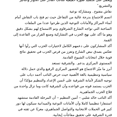
والتشريع.”
نقاش مفتوح.. ومشاركة نوعية
اتسم الاجتماع بدرجة عالية من التفاعل حيث تم فتح باب النقاش أمام
أمناء المراكز والأمانات النوعية الذين طرحوا عددا من الملفات
الساخنة التي تواجه الشارع الشرقاوى وتم الاستماع لهم بشكل دقيق
وهو ما أكد على نهج الحزب في التشاركية وصنع القرار من القاعدة إلى
القمة.
أكد المشاركون على دعمهم الكامل لاختيارات الحزب التي رأوا أنها
تعكس بصدق نبض الشارع وتعزز من فرص الحزب في تحقيق نتائج
قوية خلال انتخابات الشيوخ القادمة.
المستوى المركزي يدعم.. والشرقية تستعد
أبرز ما ميّز الاجتماع هو الحضور المركزي الرفيع والذي حمل دلالة
سياسية وتنظيمية بالغة الأهمية حيث حرص النائب أحمد دياب على
توجيه الشكر لأمانة الشرقية على حُسن الإعداد والتنظيم مؤكدًا أن
الحزب يستمد قوته من قواعده وأن الشرقية كانت وما تزال واحدة من
قلاع الحزب الجماهيرية.
أكد النائب خالد شلبي – أمين التنظيم – أن المرحلة القادمة ستشهد
استنفارا تنظيميا كاملا وأن الأمانات النوعية والميدانية سيكون لها دور
كبير في الحملات الانتخابية والتواصل الجماهيري، معربًا عن ثقته في
قدرة الشرقية على تحقيق مفاجآت إيجابية.