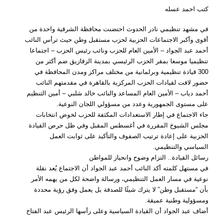
كتب احمد عسله
في مشهد تنظيمي نادر الحدوث احتضنت محافظة الشرقية واحدة من
أقوى وأكبر الاجتماعات الحزبية لحزب مستقبل وطن حيث ترأس النائب
أحمد عبد الجواد – الأمين العام للحزب ونائب رئيس الحزب – اجتماعا
تنظيميا موسعا بمقر الحزب الرئيسي بمدينة الزقازيق ضم أكثر من
300 قيادة تنظيمية وبرلمانية من مختلف مراكز ومدن المحافظة في
حضور لافت لقيادات الحزب المركزية بالقاهرة في مقدمتهم النائب
أحمد دياب – الأمين العام المساعد والنائب خالد شلبي – أمين التنظيم
على مستوى الجمهورية وعدد من مسؤولي اللجان النوعية.
جاء الاجتماع في إطار الاستعدادات المكثفة للحزب لخوض انتخابات
مجلس الشيوخ المقررة في أغسطس المقبل وفي ظل حرص القيادة
الحزبية على إعادة ترتيب الصفوف والتأكيد على ثوابت العمل
السياسي والتنظيمي.
رسائل القيادة.. التزام وضوح وانحياز للمواطن
في مستهل كلمته أكد النائب أحمد عبد الجواد أن الاجتماع يُعد نقلة
نوعية في مسار العمل التنظيمي، ورسالة واضحة لكل من يهمه الأمر
بأن “مستقبل وطن” لا يترك شيئًا للصدفة بل يعمل وفق رؤية محددة
ومسؤولية وطنية عميقة.
أضاف عبد الجواد أن القيادة السياسية وعلى رأسها الرئيس عبد الفتاح