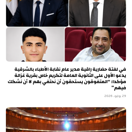
في لفتة حضارية راقية مدير عام نقابة الأطباء بالشرقية
يدعو الأول على الثانوية العامة لتكريم خاص بقرية غزالة
مؤكدا: “المتفوقون يستحقون أن نحتفي بهم لا أن نشكك
فيهم”
29 يوليو، 2026