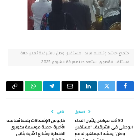
اجتماع حاشد وتنظيم فريد.. مستقبل وطن بالشرقية يُعلن حالة
الاستنفار القصوى استعدادا لمعركة الشيوخ 2025
فيسبوك
تويتر
لينكدإن
البريد
تيلقرام
واتساب
Copy
الإلكتروني
Link
السابق
التالي
50 ألف مواطن يلبّون النداء
كابوس الإشغالات يلفظ أنفاسه
الوطني في الشرقية.. “مستقبل
الأخيرة حملة موسعة بكوبري
وطن” يحشد الجماهير لدعم
القنطرة وشارع الأثرية بثانى