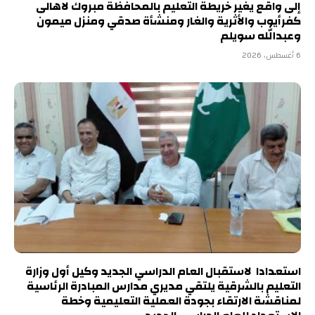
إلى واقع يغير خريطة التعليم بالمحافظة مبروك لاهالى
كفرأيوب والأثرية والغار ومنشأة صدقي ومنزل ميمون
وعبدالله سويلم
6 أغسطس، 2026
استعدادا لاستقبال العام الدراسي الجديد وكيل أول وزارة
التعليم بالشرقية يلتقي مديري مدارس المبادرة الرئاسية
لمناقشة الارتقاء بجودة العملية التعليمية وخطة