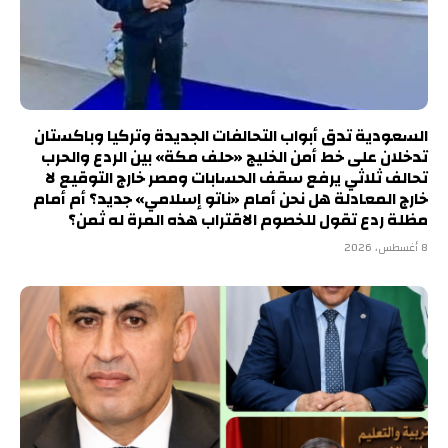
السعودية تدق أبواب التحالفات الجديدة وتركيا وباكستان
تدخلان على خط أمن الخليج «حلف مكة» بين الردع والحرب
تحالف ثلاثي يرفع سقف الحسابات ومصر خارج التوقيع لا
خارج المعادلة هل نحن أمام «ناتو إسلامي» جديد؟ أم أمام
مظلة ردع تقول للخصوم الاقتراب هذه المرة له ثمن؟
8 أغسطس، 2026