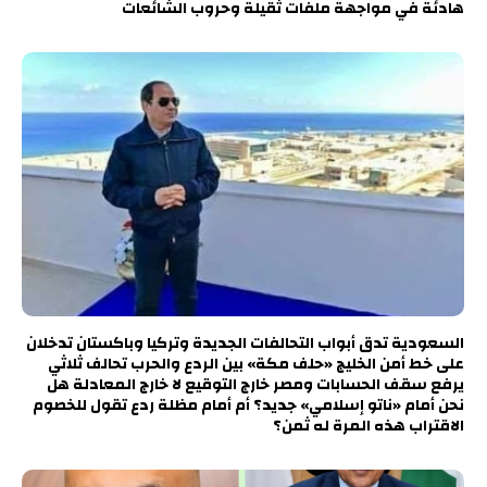
هادئة في مواجهة ملفات ثقيلة وحروب الشائعات
السعودية تدق أبواب التحالفات الجديدة وتركيا وباكستان تدخلان
على خط أمن الخليج «حلف مكة» بين الردع والحرب تحالف ثلاثي
يرفع سقف الحسابات ومصر خارج التوقيع لا خارج المعادلة هل
نحن أمام «ناتو إسلامي» جديد؟ أم أمام مظلة ردع تقول للخصوم
الاقتراب هذه المرة له ثمن؟