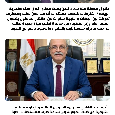
حقوق معلقة منذ 2012 فمن يملك مفتاح إغلاق ملف «كهربة
الريف»؟ اشتراكات سُددت مستندات قُدمت لجان بحثت ومذكرات
تحركت بين الجهات والنتيجة سنوات من الانتظار العاملون يضعون
الملف أمام وزير الكهرباء من جديد لا نطلب ميزة جديدة نطلب
مراجعة ما نراه حقوقا ثابتة بالقانون والعقود وسوابق الصرف
أشرف عبد الهادي «جنرال» الشؤون المالية والإدارية بتعليم
الشرقية من ضبط الموازنة إلى سرعة صرف المستحقات إدارة