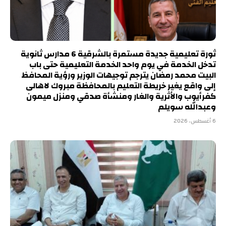
ثورة تعليمية جديدة مستمرة بالشرقية 6 مدارس ثانوية
تدخل الخدمة في يوم واحد الخدمة التعليمية حتى باب
البيت محمد رمضان يترجم توجيهات الوزير ورؤية المحافظ
إلى واقع يغير خريطة التعليم بالمحافظة مبروك لاهالى
كفرأيوب والأثرية والغار ومنشأة صدقي ومنزل ميمون
وعبدالله سويلم
6 أغسطس، 2026