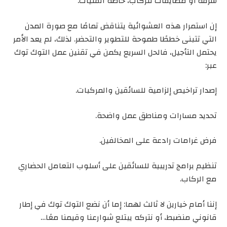
سرقة أو مضايقات للركاب، خاصة الفتيات.
إن استمرار هذه العشوائية يتناقض تمامًا مع صورة المدن
التي تتبنى خططًا طموحة للتطوير والتحضر. لذلك، لم يعد الأمر
يحتمل التأجيل، فالحل السريع يكمن في تقنين عمل التوك توك
عبر:
إصدار تراخيص إلزامية للسائقين والمركبات.
تحديد مسارات ومناطق عمل واضحة.
فرض غرامات رادعة على المخالفين.
تنظيم برامج تدريبية للسائقين على أسلوب التعامل الحضاري
مع الركاب.
إننا أمام خيارين لا ثالث لهما: إما أن نضع التوك توك في إطار
قانوني منضبط، أو نتركه يبتلع شوارعنا وقيمنا معًا…