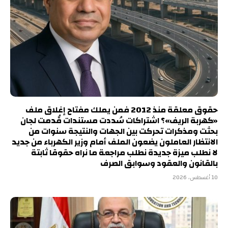
حقوق معلقة منذ 2012 فمن يملك مفتاح إغلاق ملف
«كهربة الريف»؟ اشتراكات سُددت مستندات قُدمت لجان
بحثت ومذكرات تحركت بين الجهات والنتيجة سنوات من
الانتظار العاملون يضعون الملف أمام وزير الكهرباء من جديد
لا نطلب ميزة جديدة نطلب مراجعة ما نراه حقوقا ثابتة
بالقانون والعقود وسوابق الصرف
10 أغسطس، 2026