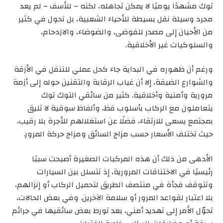
توك مشهدًا يوميًا لا يمكن تجاهله، لكنه – للأسف – لم يعد
مجرد وسيلة نقل بسيطة للأحياء الشعبية، بل تحول في كثير
من الأحيان إلى مصدر للفوضى، والضوضاء، والازدحام،
والسلوكيات غير الأخلاقية.
ورغم أن ظهوره في البداية جاء كحل عملي للتنقل في الأزقة
والشوارع الضيقة، إلا أن غياب الرقابة والتقنين حوله إلى أزمة
مرورية وأمنية وأخلاقية. كثير من سائقي التوك توك
يتعاملون مع الركاب بأسلوب فظ، وألفاظ سوقية لا تليق
بمجتمع يسعى للارتقاء، فضلًا عن استغلالهم للأجرة بلا رقيب،
حيث تختلف الأسعار حسب مزاج السائق ومزاج حركة المرور.
الأدهى من ذلك أن هذه المركبات الصغيرة أصبحت سببًا
رئيسيًا في الاختناقات المرورية، إذ تتسلل بين السيارات
وتتوقف فجأة في منتصف الطريق لتحميل الركاب أو إنزالهم،
بلا اعتبار لقواعد المرور أو سلامة الآخرين. وفي بعض الحالات،
تحوّل الأمر إلى تهديد أمني، بعد تورط بعض سائقيها في جرائم