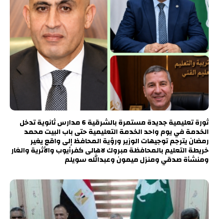
ثورة تعليمية جديدة مستمرة بالشرقية 6 مدارس ثانوية تدخل
الخدمة في يوم واحد الخدمة التعليمية حتى باب البيت محمد
رمضان يترجم توجيهات الوزير ورؤية المحافظ إلى واقع يغير
خريطة التعليم بالمحافظة مبروك لاهالى كفرأيوب والأثرية والغار
ومنشأة صدقي ومنزل ميمون وعبدالله سويلم