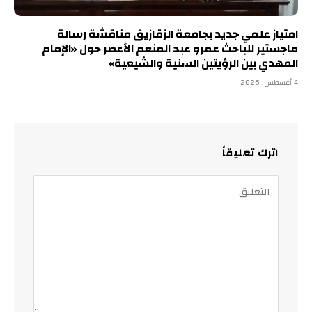
امتياز علمي جديد بجامعة الزقازيق مناقشة رسالة
ماجستير للباحث عمرو عبد المنعم الأعصر حول «الإمام
المهدي بين الرؤيتين السنية والشيعية»
4 أغسطس، 2026
اترك تعليقاً