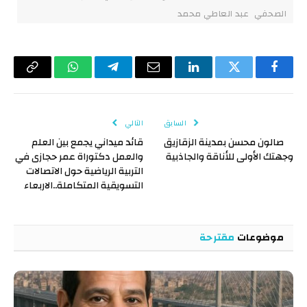
الصحفي عبد العاطي محمد
فيسبوك
تويتر
لينكدإن
البريد
تيلقرام
واتساب
Copy
الإلكتروني
Link
السابق
التالي
صالون محسن بمدينة الزقازيق
قائد ميداني يجمع بين العلم
وجهتك الأولى للأناقة والجاذبية
والعمل دكتوراة عمر حجازى في
التربية الرياضية حول الاتصالات
التسويقية المتكاملة..الاربعاء
موضوعات
مقترحة