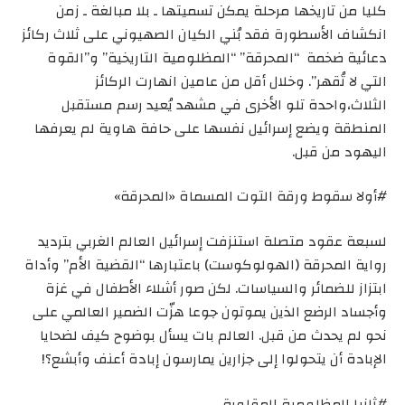
كليا من تاريخها مرحلة يمكن تسميتها ـ بلا مبالغة ـ زمن
انكشاف الأسطورة فقد بُني الكيان الصهيوني على ثلاث ركائز
دعائية ضخمة “المحرقة” “المظلومية التاريخية” و”القوة
التي لا تُقهر”. وخلال أقل من عامين انهارت الركائز
الثلاث،واحدة تلو الأخرى في مشهد يُعيد رسم مستقبل
المنطقة ويضع إسرائيل نفسها على حافة هاوية لم يعرفها
اليهود من قبل.
#أولا سقوط ورقة التوت المسماة «المحرقة»
لسبعة عقود متصلة استنزفت إسرائيل العالم الغربي بترديد
رواية المحرقة (الهولوكوست) باعتبارها “القضية الأم” وأداة
ابتزاز للضمائر والسياسات. لكن صور أشلاء الأطفال في غزة
وأجساد الرضع الذين يموتون جوعا هزّت الضمير العالمي على
نحو لم يحدث من قبل. العالم بات يسأل بوضوح كيف لضحايا
الإبادة أن يتحولوا إلى جزارين يمارسون إبادة أعنف وأبشع؟!
#ثانيا المظلومية المقلوبة