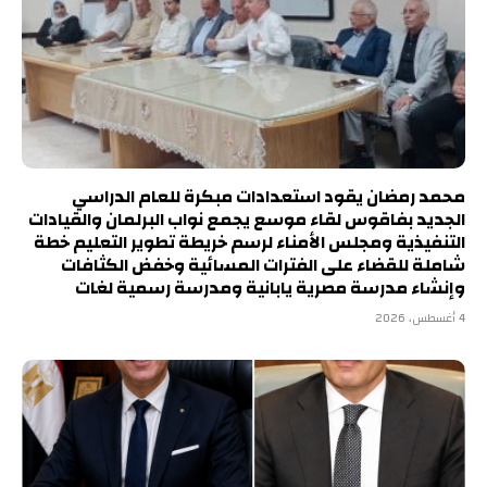
محمد رمضان يقود استعدادات مبكرة للعام الدراسي
الجديد بفاقوس لقاء موسع يجمع نواب البرلمان والقيادات
التنفيذية ومجلس الأمناء لرسم خريطة تطوير التعليم خطة
شاملة للقضاء على الفترات المسائية وخفض الكثافات
وإنشاء مدرسة مصرية يابانية ومدرسة رسمية لغات
4 أغسطس، 2026