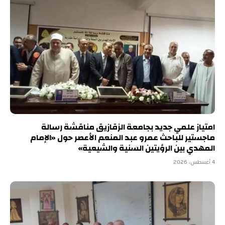
امتياز علمي جديد بجامعة الزقازيق مناقشة رسالة
ماجستير للباحث عمرو عبد المنعم الأعصر حول «الإمام
المهدي بين الرؤيتين السنية والشيعية»
4 أغسطس، 2026