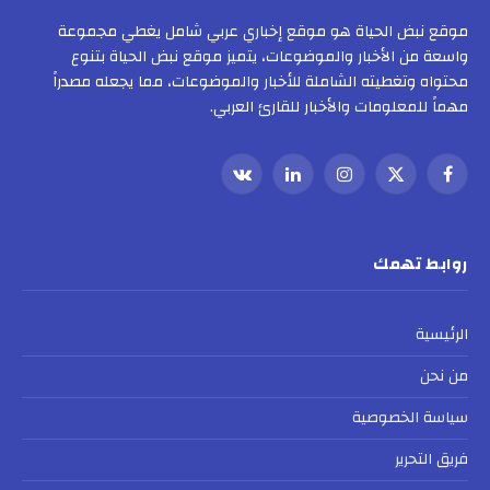
موقع نبض الحياة هو موقع إخباري عربي شامل يغطي مجموعة
واسعة من الأخبار والموضوعات، يتميز موقع نبض الحياة بتنوع
محتواه وتغطيته الشاملة للأخبار والموضوعات، مما يجعله مصدراً
مهماً للمعلومات والأخبار للقارئ العربي.
فيسبوك
X
الانستغرام
لينكدإن
VKontakte
(Twitter)
روابط تهمك
الرئيسية
من نحن
سياسة الخصوصية
فريق التحرير