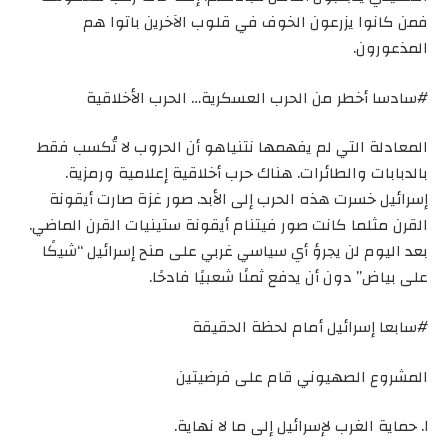
فمن كانوا يزرعون الخوف في قلوب الآخرين باتوا هم
المذعورون.
#سادسا أخطر من الحرب العسكرية… الحرب الأخلاقية
المعادلة التي لم يفهمها نتنياهو أن الحروب لا تُكسب فقط
بالدبابات والطائرات. هناك حرب أخلاقية إعلامية ورمزية.
إسرائيل خسرت هذه الحرب إلى الأبد. صور غزة صارت أيقونة
القرن مثلما كانت صور فيتنام أيقونة ستينيات القرن الماضي.
بعد اليوم لن يجرؤ أي سياسي غربي على منح إسرائيل “شيكًا
على بياض” دون أن يدفع ثمنًا شعبيًا فادحًا.
#سابعا إسرائيل أمام لحظة الحقيقة
المشروع الصهيوني قام على فرضيتين
١. حماية الغرب لإسرائيل إلى ما لا نهاية.