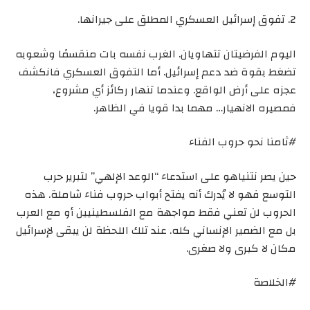
2. تفوق إسرائيل العسكري المطلق على جيرانها.
اليوم الفرضيتان تتهاويان. الغرب نفسه بات منقسمًا وشعوبه
تضغط بقوة ضد دعم إسرائيل. أما التفوق العسكري فانكشف
عجزه على أرض الواقع. وعندما تنهار ركائز أي مشروع،
فمصيره الانهيار… مهما بدا قويا في الظاهر.
#ثامنا نحو حروب الفناء
حين يصر نتنياهو على استدعاء “الوعد الإلهي” لتبرير حرب
التوسع فهو لا يُدرك أنه يفتح أبواب حروب فناء شاملة. هذه
الحروب لن تعني فقط مواجهة مع الفلسطينيين أو مع العرب
بل مع الضمير الإنساني كله. عند تلك اللحظة لن يبقى لإسرائيل
مكان لا كبرى ولا صغرى.
#الخلاصة