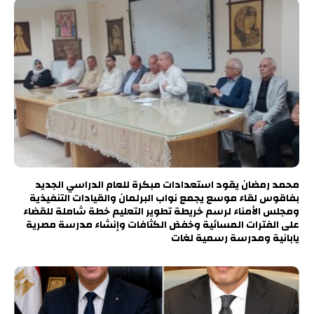
محمد رمضان يقود استعدادات مبكرة للعام الدراسي الجديد
بفاقوس لقاء موسع يجمع نواب البرلمان والقيادات التنفيذية
ومجلس الأمناء لرسم خريطة تطوير التعليم خطة شاملة للقضاء
على الفترات المسائية وخفض الكثافات وإنشاء مدرسة مصرية
يابانية ومدرسة رسمية لغات