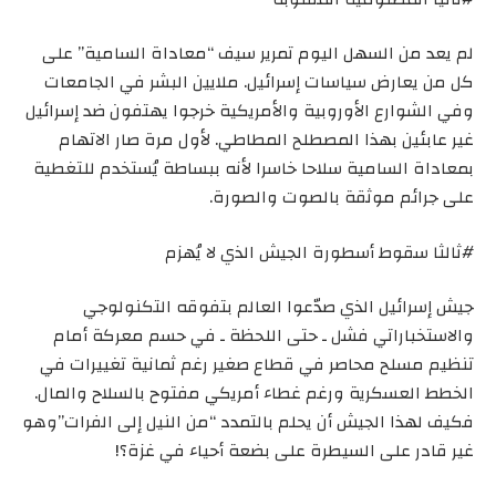
لم يعد من السهل اليوم تمرير سيف “معاداة السامية” على
كل من يعارض سياسات إسرائيل. ملايين البشر في الجامعات
وفي الشوارع الأوروبية والأمريكية خرجوا يهتفون ضد إسرائيل
غير عابئين بهذا المصطلح المطاطي. لأول مرة صار الاتهام
بمعاداة السامية سلاحا خاسرا لأنه ببساطة يُستخدم للتغطية
على جرائم موثقة بالصوت والصورة.
#ثالثا سقوط أسطورة الجيش الذي لا يُهزم
جيش إسرائيل الذي صدّعوا العالم بتفوقه التكنولوجي
والاستخباراتي فشل ـ حتى اللحظة ـ في حسم معركة أمام
تنظيم مسلح محاصر في قطاع صغير رغم ثمانية تغييرات في
الخطط العسكرية ورغم غطاء أمريكي مفتوح بالسلاح والمال.
فكيف لهذا الجيش أن يحلم بالتمدد “من النيل إلى الفرات”وهو
غير قادر على السيطرة على بضعة أحياء في غزة؟!