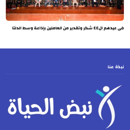
فى عيدهم ال٤٤ شكر وتقدير من العاملين بإذاعة وسط الدلتا
نبذة عنا