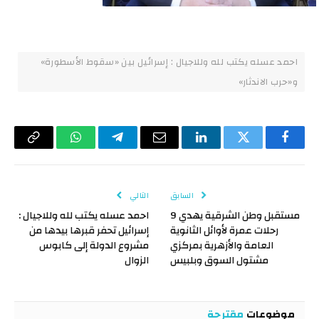
احمد عسله يكتب لله وللاجيال : إسرائيل بين «سقوط الأسطورة»
و«حرب الاندثار»
فيسبوك
تويتر
لينكدإن
البريد
تيلقرام
واتساب
Copy
الإلكتروني
Link
السابق
التالي
مستقبل وطن الشرقية يهدي 9
احمد عسله يكتب لله وللاجيال :
رحلات عمرة لأوائل الثانوية
إسرائيل تحفر قبرها بيدها من
العامة والأزهرية بمركزي
مشروع الدولة إلى كابوس
مشتول السوق وبلبيس
الزوال
موضوعات
مقترحة