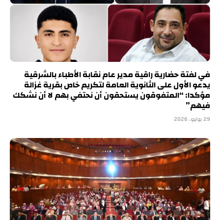
في لفتة حضارية راقية مدير عام نقابة الأطباء بالشرقية
يدعو الأول على الثانوية العامة لتكريم خاص بقرية غزالة
مؤكدا: “المتفوقون يستحقون أن نحتفي بهم لا أن نشكك
فيهم”
29 يوليو، 2026