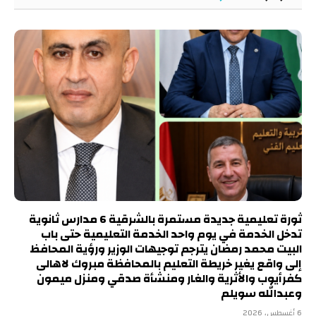
ثورة تعليمية جديدة مستمرة بالشرقية 6 مدارس ثانوية
تدخل الخدمة في يوم واحد الخدمة التعليمية حتى باب
البيت محمد رمضان يترجم توجيهات الوزير ورؤية المحافظ
إلى واقع يغير خريطة التعليم بالمحافظة مبروك لاهالى
كفرأيوب والأثرية والغار ومنشأة صدقي ومنزل ميمون
وعبدالله سويلم
6 أغسطس، 2026