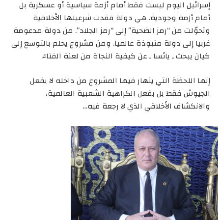
إسرائيل اليوم ليست فقط أمام أزمة سياسية أو عسكرية بل
أمام أزمة وجودية. هي دولة فقدت شرعيتها الأخلاقية
وتحوّلت من “رمز الضحية” إلى “رمز الجلاد”. من دولة مدعومة
غربيا إلى دولة منبوذة عالميا. ومن مشروع يحلم بالتوسع إلى
كيان يبحث ـ يائسا ـ عن كيفية النجاة من لعنة الفناء.
إنها اللحظة التي ينهار فيها المشروع من داخله لا بفعل
الجيوش فقط بل بفعل الكراهية الشعبية العالمية،
والانكشاف الأخلاقي الذي لا رجعة فيه…