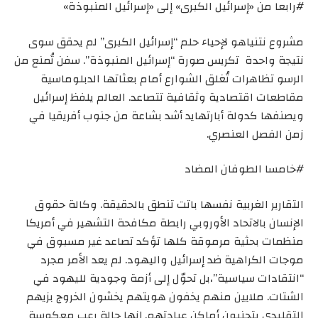
#رابعا من «إسرائيل الكبرى» إلى «إسرائيل المنبوذة»
مشروع نتنياهو لإحياء حلم “إسرائيل الكبرى” لم يحقق سوى
نتيجة واحدة تكريس صورة “إسرائيل المنبوذة”. سفن تُمنع من
الرسو تظاهرات تُغلق الشوارع أمام بعثاتها الدبلوماسية
مقاطعات اقتصادية وثقافية تتصاعد. العالم يلفظ إسرائيل
ويصنفها كدولة أبارتهايد أشد بشاعة من جنوب أفريقيا في
زمن الفصل العنصري.
#خامسا الطوفان المضاد
التقارير الغربية نفسها باتت تنطق بالحقيقة. وكالة حقوق
الإنسان بالاتحاد الأوروبي رابطة مكافحة التشهير في أمريكا
منظمات بحثية مرموقة كلها تؤكد تصاعد غير مسبوق في
موجات الكراهية ضد إسرائيل واليهود. لم يعد الأمر مجرد
“انتقادات سياسية”،بل تحوّل إلى أزمة وجودية لليهود في
الشتات. ملايين منهم يخفون هويتهم يخشون الخروج بزيهم
التقليدي يتجنبون أماكن عبادتهم. إنها حالة رعب معكوسة