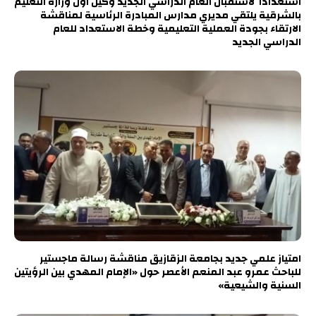
استعدادا لاستقبال العام الدراسي الجديد وكيل أول وزارة التعليم
بالشرقية يلتقي مديري مدارس المبادرة الرئاسية لمناقشة
الارتقاء بجودة العملية التعليمية وخطة الاستعداد للعام
الدراسي الجديد
امتياز علمي جديد بجامعة الزقازيق مناقشة رسالة ماجستير
للباحث عمرو عبد المنعم الأعصر حول «الإمام المهدي بين الرؤيتين
السنية والشيعية»