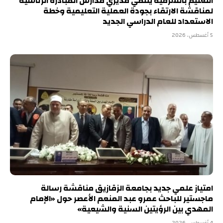
التعليم بالشرقية يلتقي مديري مدارس المبادرة الرئاسية
لمناقشة الارتقاء بجودة العملية التعليمية وخطة
الاستعداد للعام الدراسي الجديد
5 أغسطس، 2026
امتياز علمي جديد بجامعة الزقازيق مناقشة رسالة
ماجستير للباحث عمرو عبد المنعم الأعصر حول «الإمام
المهدي بين الرؤيتين السنية والشيعية»