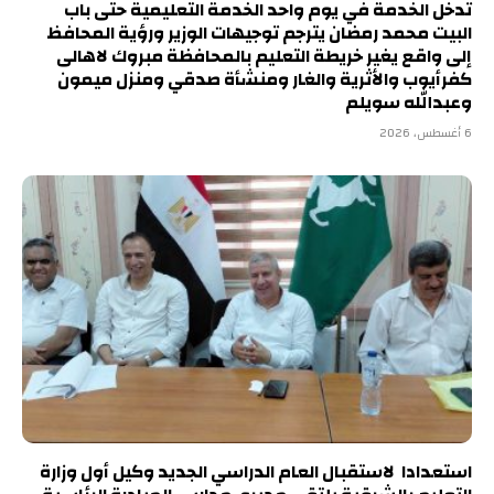
تدخل الخدمة في يوم واحد الخدمة التعليمية حتى باب
البيت محمد رمضان يترجم توجيهات الوزير ورؤية المحافظ
إلى واقع يغير خريطة التعليم بالمحافظة مبروك لاهالى
كفرأيوب والأثرية والغار ومنشأة صدقي ومنزل ميمون
وعبدالله سويلم
6 أغسطس، 2026
استعدادا لاستقبال العام الدراسي الجديد وكيل أول وزارة