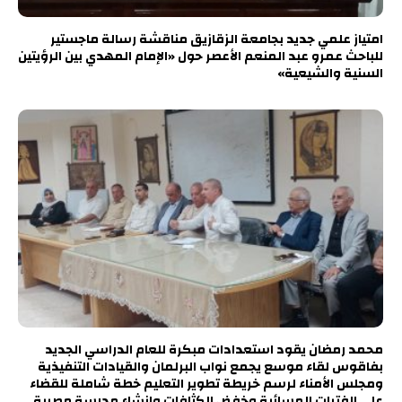
امتياز علمي جديد بجامعة الزقازيق مناقشة رسالة ماجستير
للباحث عمرو عبد المنعم الأعصر حول «الإمام المهدي بين الرؤيتين
السنية والشيعية»
محمد رمضان يقود استعدادات مبكرة للعام الدراسي الجديد
بفاقوس لقاء موسع يجمع نواب البرلمان والقيادات التنفيذية
ومجلس الأمناء لرسم خريطة تطوير التعليم خطة شاملة للقضاء
على الفترات المسائية وخفض الكثافات وإنشاء مدرسة مصرية