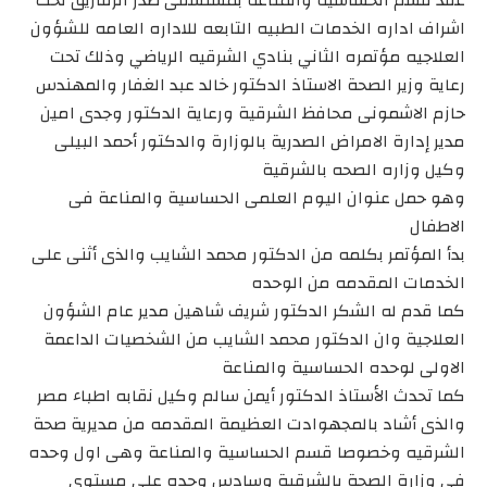
عقد قسم الحساسيه والمناعه بمستشفى صدر الزقازيق تحت
اشراف اداره الخدمات الطبيه التابعه للاداره العامه للشؤون
العلاجيه مؤتمره الثاني بنادي الشرقيه الرياضي وذلك تحت
رعاية وزير الصحة الاستاذ الدكتور خالد عبد الغفار والمهندس
حازم الاشمونى محافظ الشرقية ورعاية الدكتور وجدى امين
مدير إدارة الامراض الصدرية بالوزارة والدكتور أحمد البيلى
وكيل وزاره الصحه بالشرقية
وهو حمل عنوان اليوم العلمى الحساسية والمناعة فى
الاطفال
بدأ المؤتمر بكلمه من الدكتور محمد الشايب والذى أثنى على
الخدمات المقدمه من الوحده
كما قدم له الشكر الدكتور شريف شاهين مدير عام الشؤون
العلاجية وان الدكتور محمد الشايب من الشخصيات الداعمة
الاولى لوحده الحساسية والمناعة
كما تحدث الأستاذ الدكتور أيمن سالم وكيل نقابه اطباء مصر
والذى أشاد بالمجهوادت العظيمة المقدمه من مديرية صحة
الشرقيه وخصوصا قسم الحساسية والمناعة وهى اول وحده
فى وزارة الصحة بالشرقية وسادس وحده على مستوى