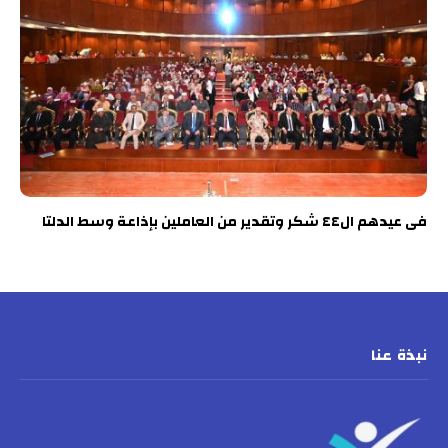
فى عيدهم ال٤٤ شكر وتقدير من العاملين بإذاعة وسط الدلتا
نبذة عنا