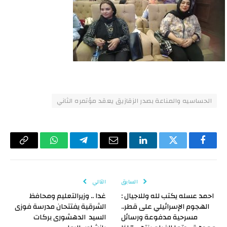
الحساسيه والمناعة بصدر الزقازيق يعقد مؤتمره الثاني
فيسبوك
تويتر
لينكدإن
البريد
تيلقرام
واتساب
Copy
الإلكتروني
Link
السابق
التالي
احمد عسله يكتب لله وللاجيال :
غدا .. وزيرالتعليم ومحافظ
الهجوم الإسرائيلي على قطر..
الشرقية يفتتحان مدرسة فوزى
مسرحية مدفوعة ورسائل
السيد الدهشورى بركات