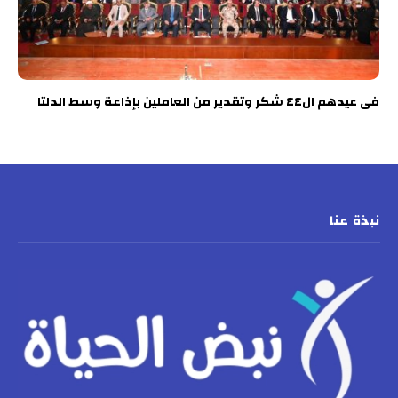
فى عيدهم ال٤٤ شكر وتقدير من العاملين بإذاعة وسط الدلتا
نبذة عنا