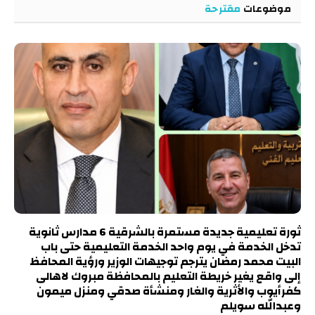
موضوعات
مقترحة
ثورة تعليمية جديدة مستمرة بالشرقية 6 مدارس ثانوية
تدخل الخدمة في يوم واحد الخدمة التعليمية حتى باب
البيت محمد رمضان يترجم توجيهات الوزير ورؤية المحافظ
إلى واقع يغير خريطة التعليم بالمحافظة مبروك لاهالى
كفرأيوب والأثرية والغار ومنشأة صدقي ومنزل ميمون
وعبدالله سويلم