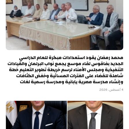
محمد رمضان يقود استعدادات مبكرة للعام الدراسي
الجديد بفاقوس لقاء موسع يجمع نواب البرلمان والقيادات
التنفيذية ومجلس الأمناء لرسم خريطة تطوير التعليم خطة
شاملة للقضاء على الفترات المسائية وخفض الكثافات
وإنشاء مدرسة مصرية يابانية ومدرسة رسمية لغات
4 أغسطس، 2026