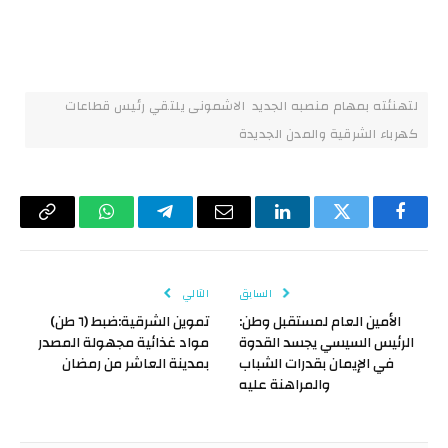
لتهنئته بمهام منصبه الجديد الاشمونى يلتقي رئيس قطاعات
كهرباء الشرقية والمدن الجديدة
فيسبوك
تويتر
لينكدإن
البريد
تيلقرام
واتساب
Copy
الإلكتروني
Link
السابق
التالي
الأمين العام لمستقبل وطن:
تموين الشرقية:ضبط (٦ طن)
الرئيس السيسي يجسد القدوة
مواد غذائية مجهولة المصدر
في الإيمان بقدرات الشباب
بمدينة العاشر من رمضان
والمراهنة عليه