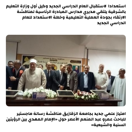
استعدادا لاستقبال العام الدراسي الجديد وكيل أول وزارة التعليم
بالشرقية يلتقي مديري مدارس المبادرة الرئاسية لمناقشة
الارتقاء بجودة العملية التعليمية وخطة الاستعداد للعام
الدراسي الجديد
امتياز علمي جديد بجامعة الزقازيق مناقشة رسالة ماجستير
للباحث عمرو عبد المنعم الأعصر حول «الإمام المهدي بين الرؤيتين
السنية والشيعية»