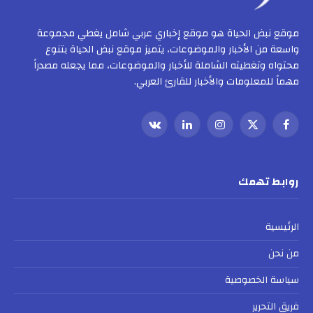
موقع نبض الحياة هو موقع إخباري عربي شامل يغطي مجموعة
واسعة من الأخبار والموضوعات، يتميز موقع نبض الحياة بتنوع
محتواه وتغطيته الشاملة للأخبار والموضوعات، مما يجعله مصدراً
مهماً للمعلومات والأخبار للقارئ العربي.
فيسبوك
X
الانستغرام
لينكدإن
VKontakte
(Twitter)
روابط تهمك
الرئيسية
من نحن
سياسة الخصوصية
فريق التحرير