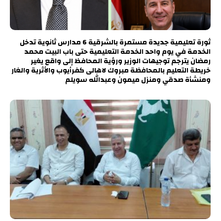
ثورة تعليمية جديدة مستمرة بالشرقية 6 مدارس ثانوية تدخل
الخدمة في يوم واحد الخدمة التعليمية حتى باب البيت محمد
رمضان يترجم توجيهات الوزير ورؤية المحافظ إلى واقع يغير
خريطة التعليم بالمحافظة مبروك لاهالى كفرأيوب والأثرية والغار
ومنشأة صدقي ومنزل ميمون وعبدالله سويلم