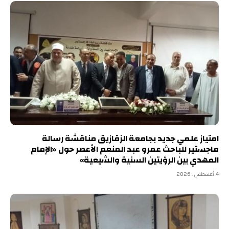
امتياز علمي جديد بجامعة الزقازيق مناقشة رسالة
ماجستير للباحث عمرو عبد المنعم الأعصر حول «الإمام
المهدي بين الرؤيتين السنية والشيعية»
4 أغسطس، 2026