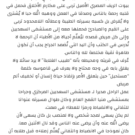
بيوت الريف المصري الأصيل تربى على مكارم الأخلاق فحمل في
قلبه رحمة بالناس وصدقا في العمل ووهبه الله حبا لا يُشترى
ولا يُفرض بل كسبه بسيرته الطيبة وعطائه اللامحدود تربى
على القيم والمبادئ فحملها معه إلى مستشفى السعديين
وإلى كل مريض قصده ليُعلّم أجيالا من الأطباء أن الرحمة لا
تُدرس في الكتب وأن اليد التي تُضمد الجراح يجب أن تكون
طاهرة نقية مخلصة لله والناس.
عُرف في قريته ومحيطه بأنه “طبيب الغلابة” لا يرد سائلا ولا
يغلق بابه في وجه محتاج ولا يعرف في قاموسه كلمة
“مستحيل” حين يتعلق الأمر بإنقاذ حياة إنسان أو تخفيف ألم
مريض.
عمل الراحل مديرا لـ مستشفى السعديين المركزي وجراحا
بمستشفى منيا القمح العام وكان طوال مسيرته عنوانا
للتفاني والانضباط ورمزا للعطاء في صمت.
لم يكن يسعى لمجد شخصي ولا لمنصب بل كان يسعى لأن
يرضى الله عنه وأن يرضى عنه الناس وقد نال الاثنين معا.
كان نموذجا في الانضباط والتفاني يُعلّم زملاءه قبل طلابه أن