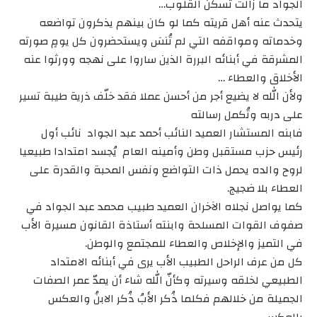
الجواد ما زالت تسكن القلوب…
يتحدث عنه أهل قريته كما لو كان بينهم يذكرون تواضعه
وخدماته ومواقفه التي لم تُنسَ ويستحضرون كل يومٍ صورته
المشرقة في أبنائه البررة الذين ساروا على نهجه وورثوا عنه
الأخلاق والعطاء …
ولأن الله لا يضيع أجر من أحسن عملا فقد خلّف ذرية طيبة تسير
على دربه وتُكمل رسالته
فابنه المستشار العميد النائب أحمد عبد الجواد نائب أول
رئيس حزب مستقبل وطن وأمينه العام يُجسد امتدادا طبيعيا
لروح والده يحمل ذات التواضع ونفس المحبة والقدرة على
العطاء بلا ضجيج.
كما يواصل نجلاه الآخران العميد طبيب محمد عبد الجواد في
صفوف القوات المسلحة وابنته أستاذة القانون مسيرة الأب
في التميز والإخلاص والعطاء للمجتمع والوطن.
كل من عرف الراحل الطبيب الأب يرى في أبنائه الامتداد
الطبيعي لخلقه وسيرته وكأنّ الله شاء أن يمدّ عمر الصفات
الجميلة من خلالهم فكلما ذُكر الأبُ ذُكر الابنُ والعكس
بالعكس.