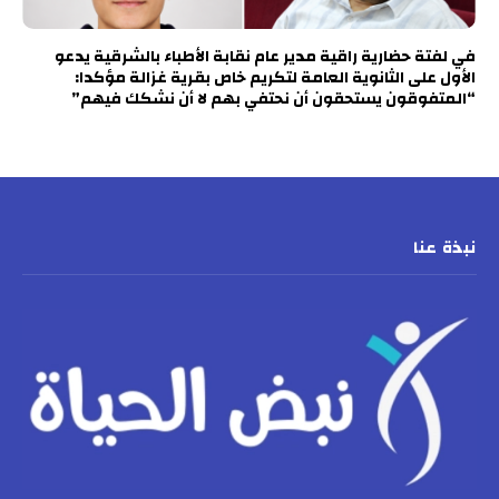
في لفتة حضارية راقية مدير عام نقابة الأطباء بالشرقية يدعو
الأول على الثانوية العامة لتكريم خاص بقرية غزالة مؤكدا:
“المتفوقون يستحقون أن نحتفي بهم لا أن نشكك فيهم”
نبذة عنا