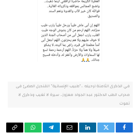
في الذكرى الثامنة لرحيله ..“طبيب الإنسانية” القنديل المضئ فى
محراب الطب الدكتور عبد الجواد معزوز.. سيرة لا تغيب وذكرى لا
تموت
فيسبوك
تويتر
لينكدإن
البريد
تيلقرام
واتساب
Copy