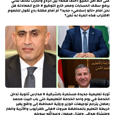
على خط أمن الخليج «حلف مكة» بين الردع والحرب تحالف ثلاثي
يرفع سقف الحسابات ومصر خارج التوقيع لا خارج المعادلة هل
نحن أمام «ناتو إسلامي» جديد؟ أم أمام مظلة ردع تقول للخصوم
الاقتراب هذه المرة له ثمن؟
ثورة تعليمية جديدة مستمرة بالشرقية 6 مدارس ثانوية تدخل
الخدمة في يوم واحد الخدمة التعليمية حتى باب البيت محمد
رمضان يترجم توجيهات الوزير ورؤية المحافظ إلى واقع يغير
خريطة التعليم بالمحافظة مبروك لاهالى كفرأيوب والأثرية والغار
ومنشأة صدقي ومنزل ميمون وعبدالله سويلم