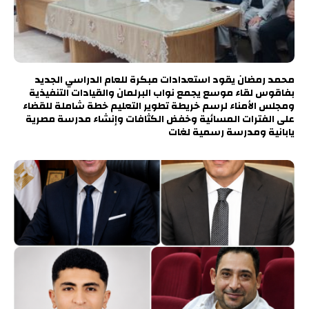
محمد رمضان يقود استعدادات مبكرة للعام الدراسي الجديد
بفاقوس لقاء موسع يجمع نواب البرلمان والقيادات التنفيذية
ومجلس الأمناء لرسم خريطة تطوير التعليم خطة شاملة للقضاء
على الفترات المسائية وخفض الكثافات وإنشاء مدرسة مصرية
يابانية ومدرسة رسمية لغات