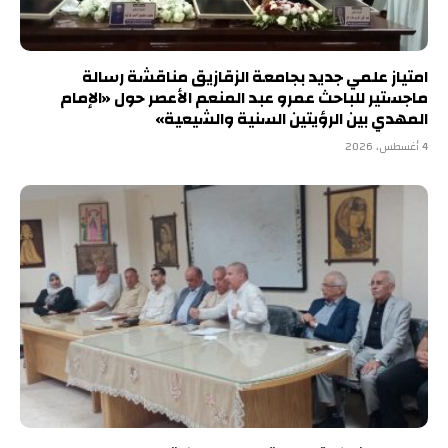
امتياز علمي جديد بجامعة الزقازيق مناقشة رسالة
ماجستير للباحث عمرو عبد المنعم الأعصر حول «الإمام
المهدي بين الرؤيتين السنية والشيعية»
4 أغسطس، 2026