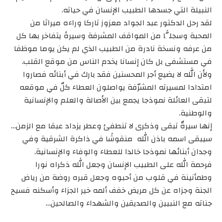
النبيلة التي جسدها الطبيب الإنسان في حياته.
لقد رحل الدكتور عبد الجواد معزوز تاركا وراءه ميراثا من
المحبة وسجلًّا من المواقف المشرفة وسيرةً يتفاخر بها كل
من عرفه ونسخة نادرة من الطبيب الذي لم يكن يوما موظفا
في مستشفى بل كان إنسانا يخدم الناس من موقع القلب.
ولأن الله لا يضيع أجر المحسنين فقد بارك في أبنائه فصاروا
امتدادا لمسيرته المشرّفة يواصلون العطاء كلٌ في موقعه
لتبقى العائلة نموذجا يجمع بين الأصالة والعلم والإنسانية
والوطنية.
إنها سيرةٌ تبقى وذكرى لا تنطفئ وعطر يزداد عبقا مع الزمن…
سيبقى اسمه باذن الله منقوشًا في ذاكرة الشرقية وفي
وجدان أبنائها نموذجا خالدا للعطاء والوفاء والإنسانية.
فرحمة الله على الطبيب الإنسان وجعل الله ذكراه نورا
وطمأنينة في قلوب من أحبوه وجعل قبره روضة من رياض
الجنة وجزاه عن كل مريض خفف ألمه خير الجزاء وأسكنه فسيح
جناته مع النبيين والصديقين والشهداء والصالحين…