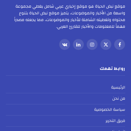
موقع نبض الحياة هو موقع إخباري عربي شامل يغطي مجموعة
واسعة من الأخبار والموضوعات، يتميز موقع نبض الحياة بتنوع
محتواه وتغطيته الشاملة للأخبار والموضوعات، مما يجعله مصدراً
مهماً للمعلومات والأخبار للقارئ العربي.
فيسبوك
X
الانستغرام
لينكدإن
VKontakte
(Twitter)
روابط تهمك
الرئيسية
من نحن
سياسة الخصوصية
فريق التحرير