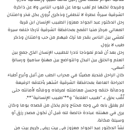
وفريدة لكنها لم تغب يوما عن قلوب الناس ولا عن ذاكرة
الشرقية سيرةً عطرة لا تنطفئ وذكرى تُروى بكل فخر وامتنان
رحل الدكتور عبد الجواد معزوز الطبيب الإنسان ابن قرية
المعالي مركز منيا القمح بمحافظة الشرقية تاركا خلفه سيرة
تمشي بين الناس بقدر ما ترك فيهم من حب وامتنان وذكر
طيب لا يزول.
رحل بعد أن قدم نموذجا نادرا للطبيب الإنسان الذي جمع بين
العلم والخلق بين البذل والتواضع بين مهنةٍ ساميةٍ ورسالةٍ
أسمى..
كان الراحل قنديلا مضيئا في محراب الطب من أنبل وأبرع أطباء
الجراحة العامة بمحافظة الشرقية اشتهر بأخلاقه الرفيعة
ودماثة خلقه وحسن معاملته لمرضاه ووفائه لأمانته حتى
لُقّب بحق بـ “طبيب الغلابة” و**“طبيب الإنسانية”**.
لم يغلق بابه في وجه محتاج ولم يخذل من قصده يوما وكان
يرى في مهنته عبادة خالصة لله قبل أن تكون مصدر رزق أو
وسيلة مكانة.
نشأ الدكتور عبد الجواد معزوز في بيت ريفيٍ كريم بيت من