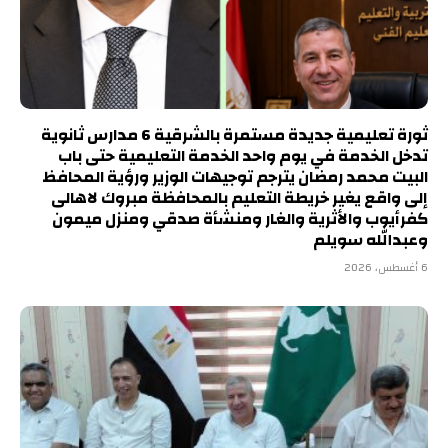
ثورة تعليمية جديدة مستمرة بالشرقية 6 مدارس ثانوية
تدخل الخدمة في يوم واحد الخدمة التعليمية حتى باب
البيت محمد رمضان يترجم توجيهات الوزير ورؤية المحافظ
إلى واقع يغير خريطة التعليم بالمحافظة مبروك لاهالى
كفرأيوب والأثرية والغار ومنشأة صدقي ومنزل ميمون
وعبدالله سويلم
6 أغسطس، 2026