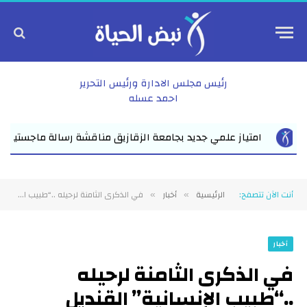
رئيس مجلس الادارة ورئيس التحرير
احمد عسله
قشة رسالة ماجستير للباحث عمرو عبد المنعم الأعصر حول «الإمام المه...
أنت الآن تتصفح:
الرئيسية
أخبار
في الذكرى الثامنة لرحيله ..“طبيب الإنسانية” القنديل المضئ فى محراب الطب الدكتور عبد الجواد معزوز.. سيرة لا تغيب وذكرى لا تموت
»
»
أخبار
في الذكرى الثامنة لرحيله
..“طبيب الإنسانية” القنديل