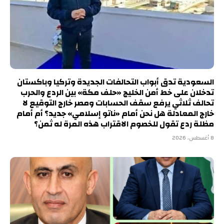
السعودية تدق أبواب التحالفات الجديدة وتركيا وباكستان
تدخلان على خط أمن الخليج «حلف مكة» بين الردع والحرب
تحالف ثلاثي يرفع سقف الحسابات ومصر خارج التوقيع لا
خارج المعادلة هل نحن أمام «ناتو إسلامي» جديد؟ أم أمام
مظلة ردع تقول للخصوم الاقتراب هذه المرة له ثمن؟
8 أغسطس، 2026