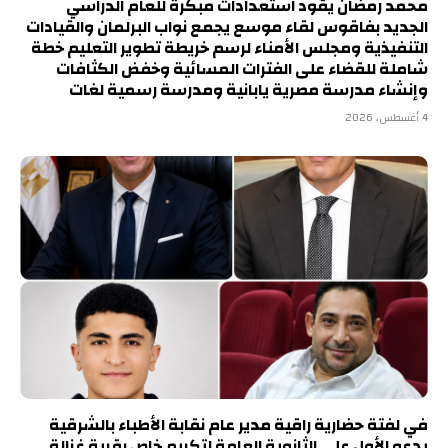
محمد رمضان يقود استعدادات مبكرة للعام الدراسي
الجديد بفاقوس لقاء موسع يجمع نواب البرلمان والقيادات
التنفيذية ومجلس الأمناء لرسم خريطة تطوير التعليم خطة
شاملة للقضاء على الفترات المسائية وخفض الكثافات
وإنشاء مدرسة مصرية يابانية ومدرسة رسمية لغات
4 أغسطس، 2026
في لفتة حضارية راقية مدير عام نقابة الأطباء بالشرقية
يدعو الأول على الثانوية العامة لتكريم خاص بقرية غزالة