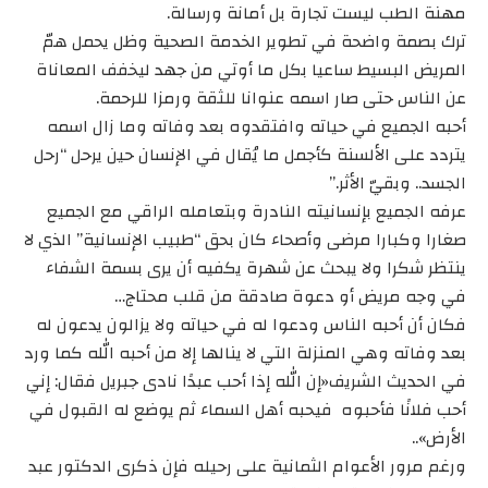
مهنة الطب ليست تجارة بل أمانة ورسالة.
ترك بصمة واضحة في تطوير الخدمة الصحية وظل يحمل همّ
المريض البسيط ساعيا بكل ما أوتي من جهد ليخفف المعاناة
عن الناس حتى صار اسمه عنوانا للثقة ورمزا للرحمة.
أحبه الجميع في حياته وافتقدوه بعد وفاته وما زال اسمه
يتردد على الألسنة كأجمل ما يُقال في الإنسان حين يرحل “رحل
الجسد.. وبقيّ الأثر.”
عرفه الجميع بإنسانيته النادرة وبتعامله الراقي مع الجميع
صغارا وكبارا مرضى وأصحاء كان بحق “طبيب الإنسانية” الذي لا
ينتظر شكرا ولا يبحث عن شهرة يكفيه أن يرى بسمة الشفاء
في وجه مريض أو دعوة صادقة من قلب محتاج…
فكان أن أحبه الناس ودعوا له في حياته ولا يزالون يدعون له
بعد وفاته وهي المنزلة التي لا ينالها إلا من أحبه الله كما ورد
في الحديث الشريف«إن الله إذا أحب عبدًا نادى جبريل فقال: إني
أحب فلانًا فأحبوه فيحبه أهل السماء ثم يوضع له القبول في
الأرض»..
ورغم مرور الأعوام الثمانية على رحيله فإن ذكرى الدكتور عبد