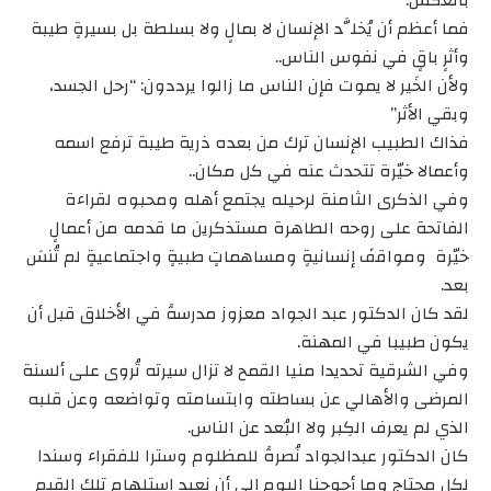
فما أعظم أن يُخلَّد الإنسان لا بمالٍ ولا بسلطة بل بسيرةٍ طيبة
وأثرٍ باقٍ في نفوس الناس..
ولأن الخَير لا يموت فإن الناس ما زالوا يرددون: “رحل الجسد،
وبقي الأثر”
فذاك الطبيب الإنسان ترك من بعده ذرية طيبة ترفع اسمه
وأعمالا خيّرة تتحدث عنه في كل مكان..
وفي الذكرى الثامنة لرحيله يجتمع أهله ومحبوه لقراءة
الفاتحة على روحه الطاهرة مستذكرين ما قدمه من أعمالٍ
خيّرة ومواقفَ إنسانيةٍ ومساهماتٍ طبيةٍ واجتماعيةٍ لم تُنسَ
بعد.
لقد كان الدكتور عبد الجواد معزوز مدرسةً في الأخلاق قبل أن
يكون طبيبا في المهنة.
وفي الشرقية تحديدا منيا القمح لا تزال سيرته تُروى على ألسنة
المرضى والأهالي عن بساطته وابتسامته وتواضعه وعن قلبه
الذي لم يعرف الكِبر ولا البُعد عن الناس.
كان الدكتور عبدالجواد نُصرةً للمظلوم وسترا للفقراء وسندا
لكل محتاج وما أحوجنا اليوم إلى أن نعيد استلهام تلك القيم