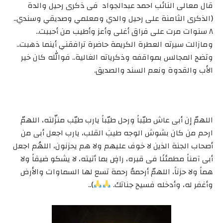
قال معالى النائب احمد عبدالجواد فى ذكرى رحيل والدة
(الذكرى الثامنة على رحيل والدي ومعلمي وصديقي وسندي..
٨ سنوات مرت على فراق أغلى وأعز وأطيب من أحببت..
ومازالت سيرته العطرة الكريمة حاضرة ترافقني أينما ذهبت..
وتضج المجالس بمواقفه وذكرياته الغالية.. فوالله كان خير
الأب والقدوة ونعم السند والصديق.
اللهمّ إن أبى عاش طيّباً ورحل طيّباً يارب طيّب منزّلته، اللهمّ
ارحم من كان بشوش الوجه طيبَ القلب، يارب اجعل أبى من
أصحاب الجنة الذين لا خوف عليهم ولا هم يحزنون، اللهُم اجعل
أبى آمناً مطمئنًا فى قبره، راضٍ بما أتيته، لا يشكو ضيقاً ولا
هماً ولا حزناً، اللهمّ أرحمهُ رحمة تسع لها السماوات والأرض
وأغفر له، وأدخله فسيح جناتك.
)..