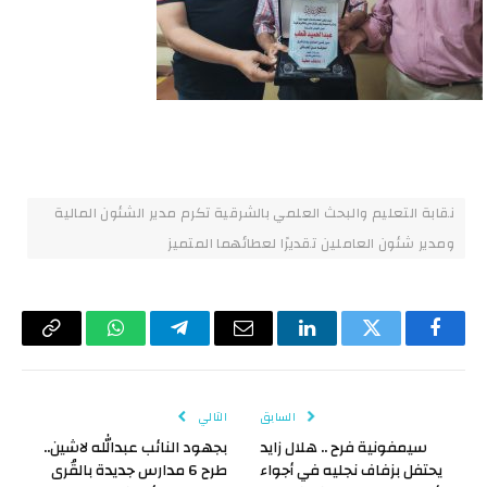
نقابة التعليم والبحث العلمي بالشرقية تكرم مدير الشئون المالية
ومدير شئون العاملين تقديرًا لعطائهما المتميز
فيسبوك
تويتر
لينكدإن
البريد
تيلقرام
واتساب
Copy
الإلكتروني
Link
السابق
التالي
سيمفونية فرح .. هلال زايد
بجهود النائب عبدالله لاشين..
يحتفل بزفاف نجليه في أجواء
طرح 6 مدارس جديدة بالقُرى