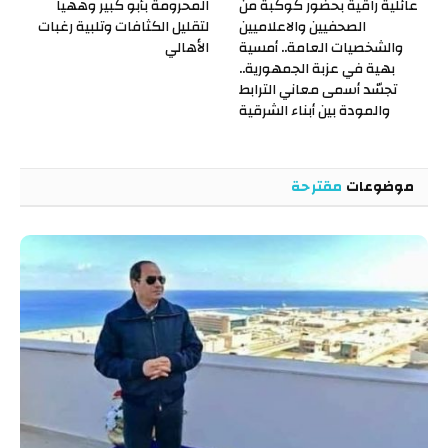
عائلية راقية بحضور كوكبة من
المحرومة بأبو كبير وههيا
الصحفيين والاعلاميين
لتقليل الكثافات وتلبية رغبات
والشخصيات العامة.. أمسية
الأهالي
بهية في عزبة الجمهورية..
تجسّد أسمى معاني الترابط
والمودة بين أبناء الشرقية
موضوعات
مقترحة