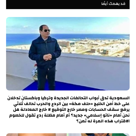
قد يهمك أيضًا
السعودية تدق أبواب التحالفات الجديدة وتركيا وباكستان تدخلان
على خط أمن الخليج «حلف مكة» بين الردع والحرب تحالف ثلاثي
يرفع سقف الحسابات ومصر خارج التوقيع لا خارج المعادلة هل
نحن أمام «ناتو إسلامي» جديد؟ أم أمام مظلة ردع تقول للخصوم
الاقتراب هذه المرة له ثمن؟