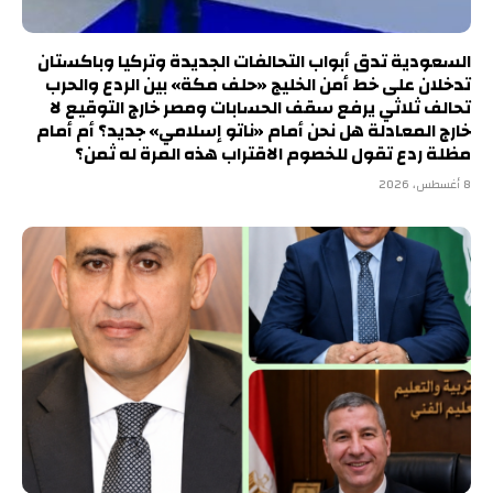
السعودية تدق أبواب التحالفات الجديدة وتركيا وباكستان
تدخلان على خط أمن الخليج «حلف مكة» بين الردع والحرب
تحالف ثلاثي يرفع سقف الحسابات ومصر خارج التوقيع لا
خارج المعادلة هل نحن أمام «ناتو إسلامي» جديد؟ أم أمام
مظلة ردع تقول للخصوم الاقتراب هذه المرة له ثمن؟
8 أغسطس، 2026