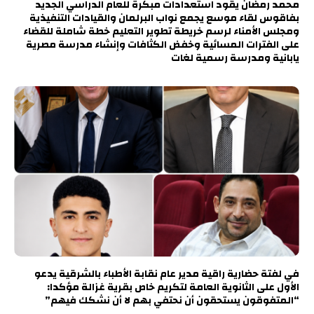
محمد رمضان يقود استعدادات مبكرة للعام الدراسي الجديد
بفاقوس لقاء موسع يجمع نواب البرلمان والقيادات التنفيذية
ومجلس الأمناء لرسم خريطة تطوير التعليم خطة شاملة للقضاء
على الفترات المسائية وخفض الكثافات وإنشاء مدرسة مصرية
يابانية ومدرسة رسمية لغات
في لفتة حضارية راقية مدير عام نقابة الأطباء بالشرقية يدعو
الأول على الثانوية العامة لتكريم خاص بقرية غزالة مؤكدا:
“المتفوقون يستحقون أن نحتفي بهم لا أن نشكك فيهم”