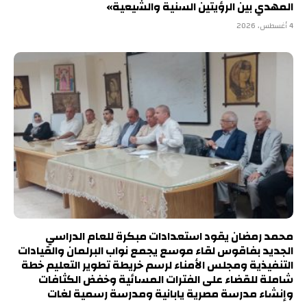
المهدي بين الرؤيتين السنية والشيعية»
4 أغسطس، 2026
محمد رمضان يقود استعدادات مبكرة للعام الدراسي
الجديد بفاقوس لقاء موسع يجمع نواب البرلمان والقيادات
التنفيذية ومجلس الأمناء لرسم خريطة تطوير التعليم خطة
شاملة للقضاء على الفترات المسائية وخفض الكثافات
وإنشاء مدرسة مصرية يابانية ومدرسة رسمية لغات