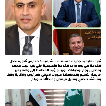
ثورة تعليمية جديدة مستمرة بالشرقية 6 مدارس ثانوية تدخل
الخدمة في يوم واحد الخدمة التعليمية حتى باب البيت محمد
رمضان يترجم توجيهات الوزير ورؤية المحافظ إلى واقع يغير
خريطة التعليم بالمحافظة مبروك لاهالى كفرأيوب والأثرية والغار
ومنشأة صدقي ومنزل ميمون وعبدالله سويلم