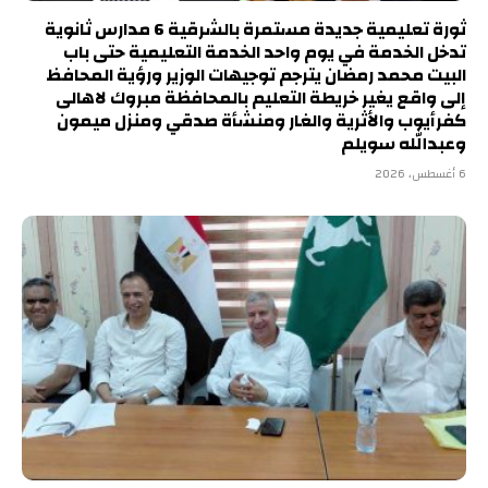
ثورة تعليمية جديدة مستمرة بالشرقية 6 مدارس ثانوية
تدخل الخدمة في يوم واحد الخدمة التعليمية حتى باب
البيت محمد رمضان يترجم توجيهات الوزير ورؤية المحافظ
إلى واقع يغير خريطة التعليم بالمحافظة مبروك لاهالى
كفرأيوب والأثرية والغار ومنشأة صدقي ومنزل ميمون
وعبدالله سويلم
6 أغسطس، 2026