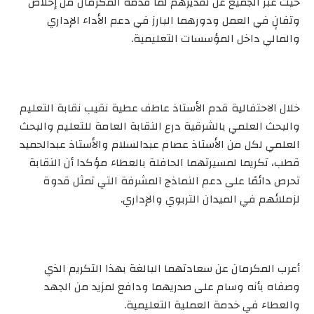
حيث عبر الجميع عن تقديرهم لما قدمه المكرمان من إخلاص
وتفانٍ في العمل ودورهما البارز في دعم الأداء الإداري
والمالي داخل المؤسسات التعليمية.
خلال الاحتفالية قدم الأستاذ عاطف عطية نقيب نقابة التعليم
والبحث العلمي بالشرقية درع النقابة العامة للتعليم والبحث
العلمي لكل من الأستاذ عصام عبدالسلام والأستاذ عبدالحميد
قطب، تكريما لمسيرتهما الحافلة بالعطاء مؤكدا أن النقابة
تحرص دائمًا على دعم النماذج المشرفة التي تمثل قدوة
لزملائهم في الميدان التربوي والإداري.
أعرب المكرمان عن سعادتهما البالغة بهذا التكريم الذي
وصفاه بأنه وسام على صدريهما ودافع لمزيد من الجهد
والعطاء في خدمة العملية التعليمية.