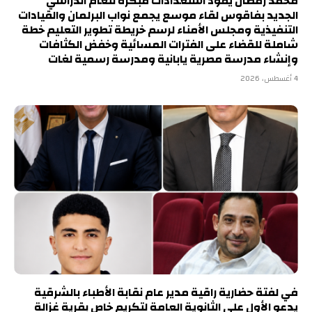
محمد رمضان يقود استعدادات مبكرة للعام الدراسي
الجديد بفاقوس لقاء موسع يجمع نواب البرلمان والقيادات
التنفيذية ومجلس الأمناء لرسم خريطة تطوير التعليم خطة
شاملة للقضاء على الفترات المسائية وخفض الكثافات
وإنشاء مدرسة مصرية يابانية ومدرسة رسمية لغات
4 أغسطس، 2026
في لفتة حضارية راقية مدير عام نقابة الأطباء بالشرقية
يدعو الأول على الثانوية العامة لتكريم خاص بقرية غزالة