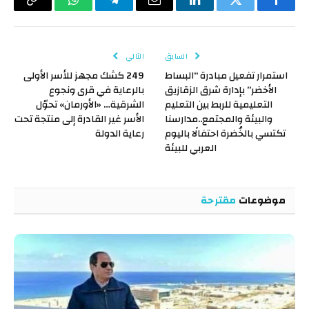
فيسبوك
تويتر
لينكدإن
البريد
تيلقرام
واتساب
Copy
الإلكتروني
Link
السابق
التالي
استمرار تفعيل مبادرة “البساط
249 كشك مجهز للأسر الأولى
الأخضر” بإدارة شرق الزقازيق
بالرعاية في قرى ونجوع
التعليمية للربط بين التعليم
الشرقية… «الأورمان» تحوّل
والبيئة والمجتمع..مدارسنا
الأسر غير القادرة إلى منتجة تحت
تكتسي بالخُضرة احتفالًا باليوم
رعاية الدولة
العربي للبيئة
موضوعات
مقترحة