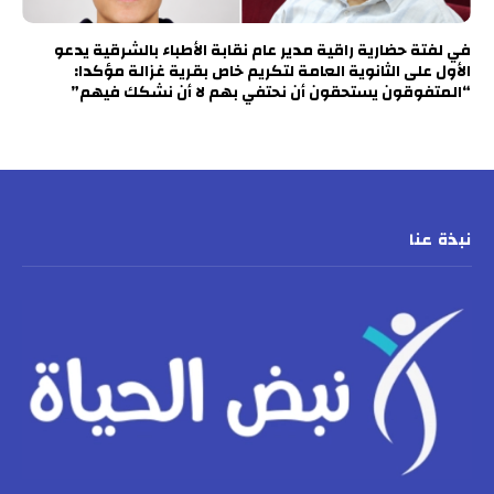
في لفتة حضارية راقية مدير عام نقابة الأطباء بالشرقية يدعو
الأول على الثانوية العامة لتكريم خاص بقرية غزالة مؤكدا:
“المتفوقون يستحقون أن نحتفي بهم لا أن نشكك فيهم”
نبذة عنا