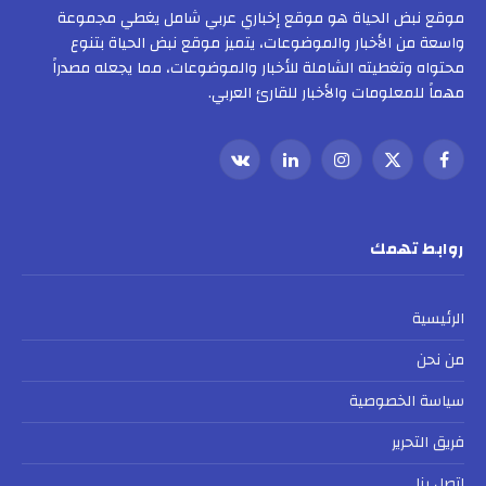
موقع نبض الحياة هو موقع إخباري عربي شامل يغطي مجموعة
واسعة من الأخبار والموضوعات، يتميز موقع نبض الحياة بتنوع
محتواه وتغطيته الشاملة للأخبار والموضوعات، مما يجعله مصدراً
مهماً للمعلومات والأخبار للقارئ العربي.
فيسبوك
X
الانستغرام
لينكدإن
VKontakte
(Twitter)
روابط تهمك
الرئيسية
من نحن
سياسة الخصوصية
فريق التحرير
اتصل بنا