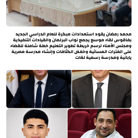
محمد رمضان يقود استعدادات مبكرة للعام الدراسي الجديد
بفاقوس لقاء موسع يجمع نواب البرلمان والقيادات التنفيذية
ومجلس الأمناء لرسم خريطة تطوير التعليم خطة شاملة للقضاء
على الفترات المسائية وخفض الكثافات وإنشاء مدرسة مصرية
يابانية ومدرسة رسمية لغات