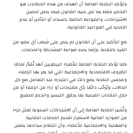
وتؤكد النقابة العامة أن الهدف من هذه الخطابات هو
التذكير فقط بما نص عليه القانون فيما يخص تحصيل
الاشتراكات، والضوابط الخاصة بالسداد أو التأخير أو عدم
التجديد في المواعيد القانونية،
مع التأكيد على أن القانون لم ينص على شطب أي عضو من
القيد بالنقابة، وإنما يحدد ضوابط المشاركة والخدمات.
كما تؤكد النقابة العامة للأطباء البيطريين أنها تُقدّر تمامًا
الظروف الاقتصادية والاجتماعية التي قد يمر بها الزملاء،
ومجلس النقابة يضع ذلك في اعتباره عند التعامل مع كل
الحالات، ويُرحّب دائمًا بأي مقترحات أو آراء من الزملاء أو من
خلال النقابات الفرعية بما يحقق التيسير والدعم للجميع.
وتُشير النقابة العامة إلى أن الاشتراكات السنوية تمثل جزءا
من الموارد المالية لاستمرار تقديم الخدمات النقابية
والمهنية والاجتماعية للأعضاء، وأن انتظام سدادها يضمن