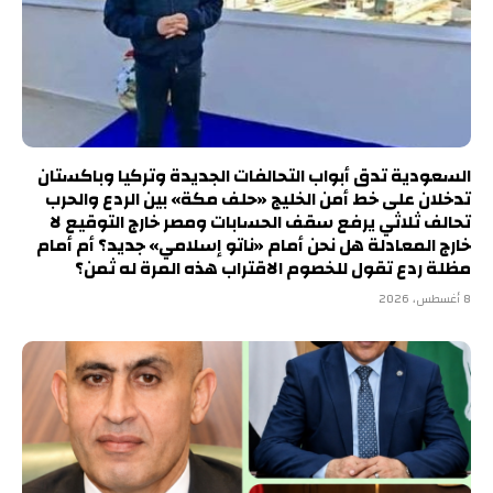
السعودية تدق أبواب التحالفات الجديدة وتركيا وباكستان
تدخلان على خط أمن الخليج «حلف مكة» بين الردع والحرب
تحالف ثلاثي يرفع سقف الحسابات ومصر خارج التوقيع لا
خارج المعادلة هل نحن أمام «ناتو إسلامي» جديد؟ أم أمام
مظلة ردع تقول للخصوم الاقتراب هذه المرة له ثمن؟
8 أغسطس، 2026