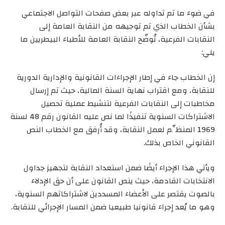
في ضوء ما تم تداوله عبر بعض صفحات التواصل الاجتماعي
بشأن الخطاب الذي تم توجيهه من النقابة العامة إلى
النقابات الفرعية، تُوضّح النقابة العامة للأطباء البيطريين ما
يلي:
إن الخطاب جاء في إطار الإجراءات القانونية والإدارية الدورية
للنقابة، ومع اقتراب نهاية السنة المالية، حيث تم إرسال
مخاطبات إلى النقابات الفرعية لتنشيط عملية تحصيل
الاشتراكات السنوية تنفيذًا لما نص عليه القانون رقم 48 لسنة
1969 المنظِّم لعمل النقابة، وقد أُرفق مع الخطاب النص
القانوني الخاص بذلك.
ويأتي هذا الإجراء أيضًا ضمن استعداد النقابة لتجهيز جداول
الانتخابات القادمة، حيث ينص القانون على أن حق الإدلاء
بالصوت يقتصر على الأعضاء المسددين لاشتراكاتهم السنوية،
وهو ما يُعد إجراء قانونيا طبيعيا ضمن المسار الإجرائي للنقابة.