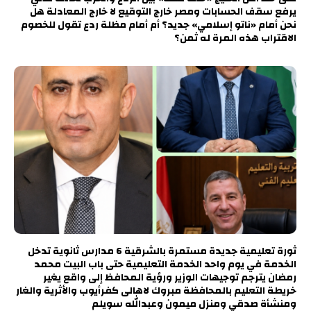
يرفع سقف الحسابات ومصر خارج التوقيع لا خارج المعادلة هل
نحن أمام «ناتو إسلامي» جديد؟ أم أمام مظلة ردع تقول للخصوم
الاقتراب هذه المرة له ثمن؟
ثورة تعليمية جديدة مستمرة بالشرقية 6 مدارس ثانوية تدخل
الخدمة في يوم واحد الخدمة التعليمية حتى باب البيت محمد
رمضان يترجم توجيهات الوزير ورؤية المحافظ إلى واقع يغير
خريطة التعليم بالمحافظة مبروك لاهالى كفرأيوب والأثرية والغار
ومنشأة صدقي ومنزل ميمون وعبدالله سويلم