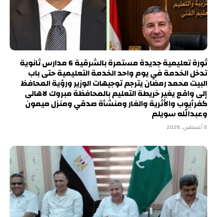
ثورة تعليمية جديدة مستمرة بالشرقية 6 مدارس ثانوية
تدخل الخدمة في يوم واحد الخدمة التعليمية حتى باب
البيت محمد رمضان يترجم توجيهات الوزير ورؤية المحافظ
إلى واقع يغير خريطة التعليم بالمحافظة مبروك لاهالى
كفرأيوب والأثرية والغار ومنشأة صدقي ومنزل ميمون
وعبدالله سويلم
6 أغسطس، 2026