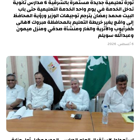
ثورة تعليمية جديدة مستمرة بالشرقية 6 مدارس ثانوية
تدخل الخدمة في يوم واحد الخدمة التعليمية حتى باب
البيت محمد رمضان يترجم توجيهات الوزير ورؤية المحافظ
إلى واقع يغير خريطة التعليم بالمحافظة مبروك لاهالى
كفرأيوب والأثرية والغار ومنشأة صدقي ومنزل ميمون
وعبدالله سويلم
6 أغسطس، 2026
استعدادا لاستقبال العام الدراسي الجديد وكيل أول وزارة