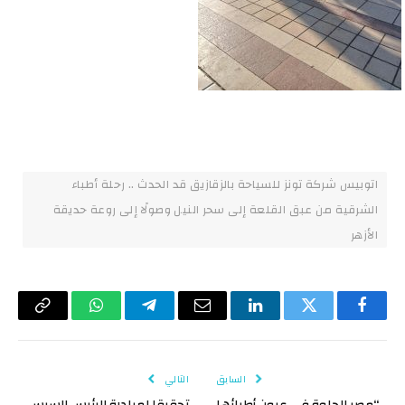
اتوبيس شركة تونز للسياحة بالزقازيق قد الحدث .. رحلة أطباء
الشرقية من عبق القلعة إلى سحر النيل وصولًا إلى روعة حديقة
الأزهر
فيسبوك
تويتر
لينكدإن
البريد
تيلقرام
واتساب
Copy
الإلكتروني
Link
السابق
التالي
“مصر الحلوة في عيون أطبائها
تحقيقا لمبادرة الرئيس السيسي