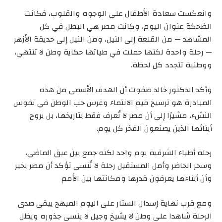
وانعكست سعادة الأطفال على الوجوه والقلوب، فكانت
الضحكة عنوان اليوم، وكانت مصر هي البطل في كل
المشاهد — من القلعة إلى النيل، ومن النيل إلى حديقة الأزهر
— رحلة واحدة لكنها حملت في طياتها حكاية وطن لا تنتهي،
ووطنية تتجدد كل لحظة.
وأكد الدكتور خالد صفوت أن الهدف الأسمى من هذه
المبادرة هو ترسيخ قيم الانتماء وغرس حب الوطن في نفوس
النشء، مشيرًا إلى أن مصر لا تُعرف فقط بتاريخها، بل بروح
أبنائها الذين يصنعون الفخر كل يوم.
رحلة أطباء الشرقية يوم واحد لكنه جمع بين عبق الماضي،
وسحر الحاضر وأمل المستقبل رحلة لا تُنسى تؤكد أن مصر بخير
وأن أبناءها يعرفون قدرها ومكانتها بين الأمم
ومع قرب نهاية إسدال الستار على اليوم المبهج يبقى صدى
الرحلة شاهدا على وطن لا يشيخ وجيل لا ينسى جذوره ويظل