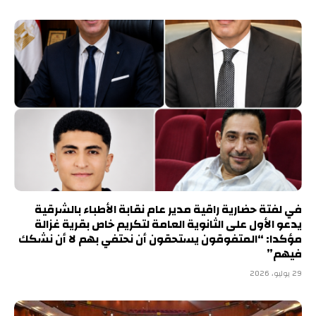
في لفتة حضارية راقية مدير عام نقابة الأطباء بالشرقية
يدعو الأول على الثانوية العامة لتكريم خاص بقرية غزالة
مؤكدا: “المتفوقون يستحقون أن نحتفي بهم لا أن نشكك
فيهم”
29 يوليو، 2026