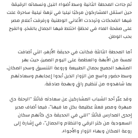
ثم جاءت المحطة الثانية وسط أضواء النيل ونسماته الرقيقة
حين استقل المشاركون مركبًا نيليا في نزهة نيلية ساحرة علت
فيها الضحكات وترددت الأغاني الوطنية ورفرفت أعلام مصر
على صفحة الماء في لحظةٍ اختلط فيها الجمال بالفخر، والفرح
بحب الوطن.
أما المحطة الثالثة فكانت في حديقة الأزهر، التي أضافت
لمسة من الأبهة والعظمة على اليوم المميز، حيث بهر
المشهد الجميع بجمال الطبيعة وروعة التنسيق وسحر المكان،
وسط حضور واسع من الزوار الذين أبدوا إعجابهم وسعادتهم
بما شاهدوه من تنظيم راقٍ وبهجة صادقة.
وقد عبّر أحد الشباب المشاركين عن سعادته قائلاً: “الرحلة دي
مبهرة ومصر فعلاً عظيمة بكل ما فيها”، فيما أضاف مدير
إحدى المدارس قائلاً: “اللي في الحديقة دي كأنهم سكان
السعودية من كتر الرقي والنظام والجمال”، في إشارة إلى
روعة المكان وبهاء الزوار والأجواء.