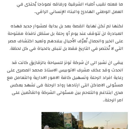
ما فعله نقيب أطباء الشرقية ورفاقه نموذجا يُحتذى في
العمل الوطني الهادئ والبناء الإنساني الراقي..
لكنها لم تكن نهاية القصة بعد بل بداية لمشوار جديد فهذه
المبادرة لن تتوقف عند يوم أو رحلة بل ستظل نافذة مفتوحة
على الخير والجمال تُعرّف الأجيال ببلادهم وتعيد اكتشاف مصر
التي لا تُختصر في التاريخ فقط بل تنبض بالحياة في كل لحظة.
يبقى ان نشير الى ان شركة تونز للسياحة بالزقازيق كانت قد
الحدث وقد عكف مشرف الاتوبيس الاستاذ محمد المصرى على
رعاية افراد الرحلة وتسهيل كافة الامور الادارية والتعامل مع
مسئولى الاماكن التى ارتادها رواد الرحلة فى نشهد يعكس
مدى ابتناغم والتلاحم بين مسئولى الشركة والقائمين على
امر الرحلة..