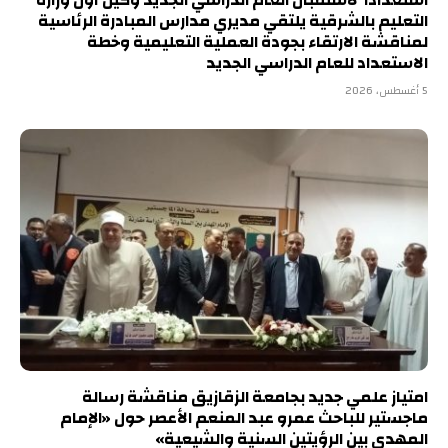
التعليم بالشرقية يلتقي مديري مدارس المبادرة الرئاسية
لمناقشة الارتقاء بجودة العملية التعليمية وخطة
الاستعداد للعام الدراسي الجديد
5 أغسطس، 2026
امتياز علمي جديد بجامعة الزقازيق مناقشة رسالة
ماجستير للباحث عمرو عبد المنعم الأعصر حول «الإمام
المهدي بين الرؤيتين السنية والشيعية»