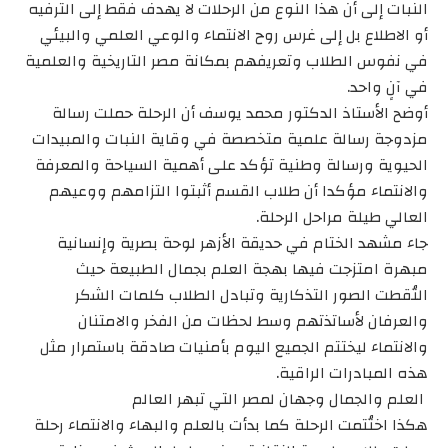
النبات إلى أن هذا النوع من الرحلات لا يهدف فقط إلى الترفيه
أو الاطلاع بل إلى غرس روح الانتماء والوعي العلمي والبيئي
في نفوس الطلاب وتعريفهم بمكانة مصر التاريخية والعلمية
في آنٍ واحد.
أوضح الأستاذ الدكتور محمد يوسف أن الرحلة حملت رسالة
مزدوجة رسالة علمية متخصصة في وقاية النبات والمبيدات
الحيوية ورسالة وطنية تؤكد على أهمية السياحة والمعرفة
والانتماء مؤكدا أن طلاب القسم أثبتوا التزامهم ووعيهم
العالي طيلة مراحل الرحلة.
جاء مشهد الختام في حديقة الأزهر لوحة بصرية وإنسانية
مبهرة امتزجت فيها بهجة العلم بجمال الطبيعة حيث
التُقطت الصور التذكارية وتبادل الطلاب كلمات الشكر
والعرفان لأساتذتهم وسط لحظات من الفخر والامتنان
والانتماء ليختتم الجميع اليوم بأمنيات صادقة باستمرار مثل
هذه المبادرات الراقية.
العلم والجمال وجهان لمصر التي تبهر العالم
هكذا اختُتمت الرحلة كما بدأت بالعلم والبهاء والانتماء رحلة