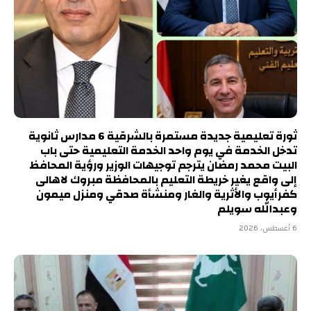
ثورة تعليمية جديدة مستمرة بالشرقية 6 مدارس ثانوية
تدخل الخدمة في يوم واحد الخدمة التعليمية حتى باب
البيت محمد رمضان يترجم توجيهات الوزير ورؤية المحافظ
إلى واقع يغير خريطة التعليم بالمحافظة مبروك لاهالى
كفرأيوب والأثرية والغار ومنشأة صدقي ومنزل ميمون
وعبدالله سويلم
6 أغسطس، 2026