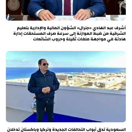
أشرف عبد الهادي «جنرال» الشؤون المالية والإدارية بتعليم
الشرقية من ضبط الموازنة إلى سرعة صرف المستحقات إدارة
هادئة في مواجهة ملفات ثقيلة وحروب الشائعات
السعودية تدق أبواب التحالفات الجديدة وتركيا وباكستان تدخلان