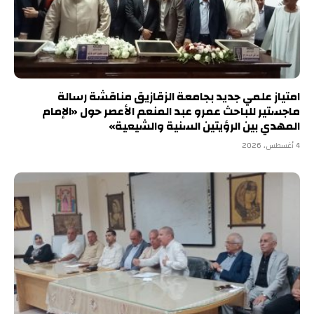
امتياز علمي جديد بجامعة الزقازيق مناقشة رسالة
ماجستير للباحث عمرو عبد المنعم الأعصر حول «الإمام
المهدي بين الرؤيتين السنية والشيعية»
4 أغسطس، 2026