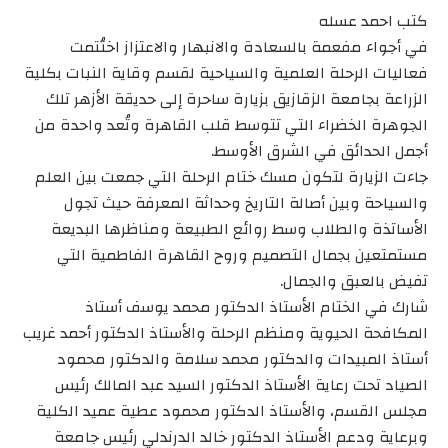
كتب احمد عسله
في أجواء مفعمة بالسعادة والانبهار والاعتزاز اختُتمت
فعاليات الرحلة العلمية والسياحية لقسم وقاية النبات بكلية
الزراعة بجامعة الزقازيق بزيارة ساحرة إلى حديقة الأزهر تلك
الجوهرة الخضراء التي تتوسط قلب القاهرة وتُعد واحدة من
أجمل الحدائق في الشرق الأوسط.
جاءت الزيارة لتكون مسك ختام الرحلة التي جمعت بين العلم
والسياحة وبين أصالة التاريخ وحداثة المعرفة حيث تجول
الأساتذة والطلاب وسط روائع الطبيعة ومناظرها البديعة
مستمتعين بجمال التصميم وروح القاهرة الفاطمية التي
تفيض بالعبق والجمال.
شارك في الختام الأستاذ الدكتور محمد يوسف أستاذ
المكافحة الحيوية ومنظم الرحلة والأستاذ الدكتور أحمد غريب
أستاذ المبيدات والدكتور محمد سلامة والدكتور محمود
الصياد تحت رعاية الأستاذ الدكتور السيد عبد المالك رئيس
مجلس القسم، والأستاذ الدكتور محمود عطية عميد الكلية
وبرعاية ودعم الأستاذ الدكتور خالد الدرندلي رئيس جامعة