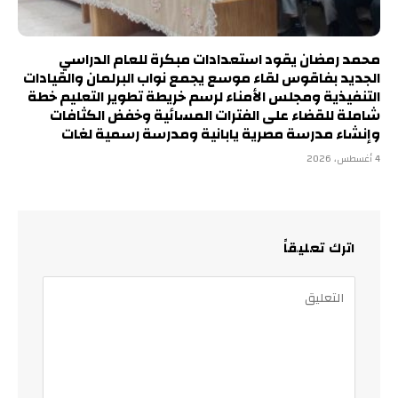
محمد رمضان يقود استعدادات مبكرة للعام الدراسي
الجديد بفاقوس لقاء موسع يجمع نواب البرلمان والقيادات
التنفيذية ومجلس الأمناء لرسم خريطة تطوير التعليم خطة
شاملة للقضاء على الفترات المسائية وخفض الكثافات
وإنشاء مدرسة مصرية يابانية ومدرسة رسمية لغات
4 أغسطس، 2026
اترك تعليقاً