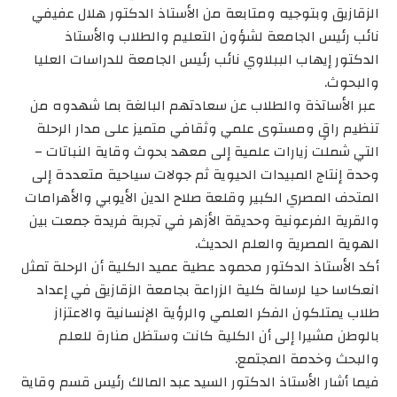
الزقازيق وبتوجيه ومتابعة من الأستاذ الدكتور هلال عفيفي
نائب رئيس الجامعة لشؤون التعليم والطلاب والأستاذ
الدكتور إيهاب الببلاوي نائب رئيس الجامعة للدراسات العليا
والبحوث.
عبر الأساتذة والطلاب عن سعادتهم البالغة بما شهدوه من
تنظيم راقٍ ومستوى علمي وثقافي متميز على مدار الرحلة
التي شملت زيارات علمية إلى معهد بحوث وقاية النباتات –
وحدة إنتاج المبيدات الحيوية ثم جولات سياحية متعددة إلى
المتحف المصري الكبير وقلعة صلاح الدين الأيوبي والأهرامات
والقرية الفرعونية وحديقة الأزهر في تجربة فريدة جمعت بين
الهوية المصرية والعلم الحديث.
أكد الأستاذ الدكتور محمود عطية عميد الكلية أن الرحلة تمثل
انعكاسا حيا لرسالة كلية الزراعة بجامعة الزقازيق في إعداد
طلاب يمتلكون الفكر العلمي والرؤية الإنسانية والاعتزاز
بالوطن مشيرا إلى أن الكلية كانت وستظل منارة للعلم
والبحث وخدمة المجتمع.
فيما أشار الأستاذ الدكتور السيد عبد المالك رئيس قسم وقاية