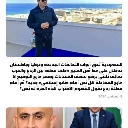
السعودية تدق أبواب التحالفات الجديدة وتركيا وباكستان
تدخلان على خط أمن الخليج «حلف مكة» بين الردع والحرب
تحالف ثلاثي يرفع سقف الحسابات ومصر خارج التوقيع لا
خارج المعادلة هل نحن أمام «ناتو إسلامي» جديد؟ أم أمام
مظلة ردع تقول للخصوم الاقتراب هذه المرة له ثمن؟
8 أغسطس، 2026