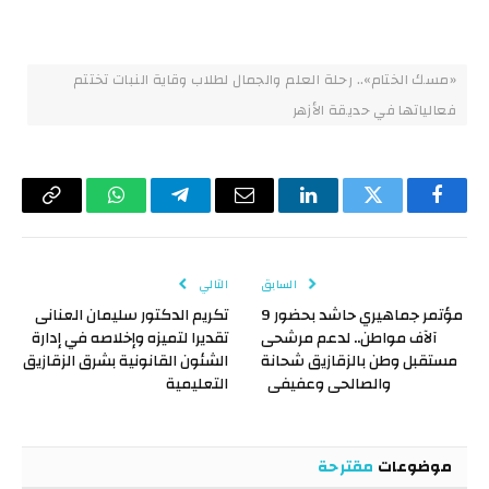
«مسك الختام».. رحلة العلم والجمال لطلاب وقاية النبات تختتم
فعالياتها في حديقة الأزهر
فيسبوك
تويتر
لينكدإن
البريد
تيلقرام
واتساب
Copy
الإلكتروني
Link
السابق
التالي
مؤتمر جماهيري حاشد بحضور 9
تكريم الدكتور سليمان العنانى
آلآف مواطن.. لدعم مرشحى
تقديرا لتميزه وإخلاصه في إدارة
مستقبل وطن بالزقازيق شحانة
الشئون القانونية بشرق الزقازيق
والصالحى وعفيفى
التعليمية
موضوعات
مقترحة