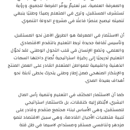
والمعرفة العلمية، عبر تعليمٌ يوفّر الفرصة للجميع، ورؤية
تستشرف المستقبل، وترى في المتعلم رصيدًا وطنيًا ينبغي
تنميته ليصبح عنصرًا فاعلًا في مشروع الدولة التنموي.
أن الاستثمار في المعرفة هو الطريق الآمن نحو المستقبل،
وتأسيس ثقافة جديدة تربط التعليم بالتقدم الاقتصادي
والعلمي، وتضع الإنسان في قلب التحول الوطني. لقد تحوّل
التعليم تدريجيًا إلى ركيزة استراتيجية تُصاغ داخلها السمات
الذهنية والقيمية للمواطن المتعلم القادر على العمل المنتج
والإبتكار المنهجي ضمن إطار وطني يتحرك بخطى ثابتة نحو
أهداف بعيدة المدى.
كما أن الاستثمار المكثف في التعليم وتنمية رأس المال
البشري، لايُنظر إليه كنفقات، بل كاستثمار استراتيجي
للمستقبل، وهي الأساس لبناء مجتمع متقدم وقادر على
تلبية متطلبات الأجيال القادمة، وهي سبيل الاقتصاد لنمو
مزدهر وتنافسي مستقر ومستدام، لاسيما في ظل قلة