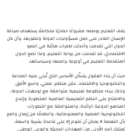
يقف التعليم بوصفه مشروعًا حضاريًا متكاملًا يستهدف صياغة
الإنسان القادر على حمل مسؤوليات الدولة وتطورها، وأن کل
الدول التي تقدمت وأحدثت طفرات هائلة في النمو
الاقتصادي، قد تقدمت من بوابة التعليم، ولذا تضع الدول
المتقدمة التعليم في أولوية برامجها وسياساتها.
حيث أن بناء العقول يشكّل الأساس الذي تُبنى عليه الصناعة
والتكنولوجيا والاقتصاد، عقل منظم، عملي، واسع الأفق.
وذلك ببناء منظومة تعليمية متوافقة مع توجهات الدولة،
والانفتاح على النظم التعليمية العالمية المتطورة وإتباع
المناهج الدولية الرائدة، والمتوافقة مع التطورات
التكنولوجية العلمية والمعلوماتية، وانطلاقًا من إيمان واضح
بأن النهضة لا يمكن أن تقوم إلا على قاعدة بشرية واسعة،
تمتلك الحد الأدنى من المهارات الحديثة والوعي الوطني