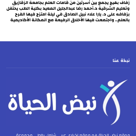
زفاف بهيج يجمع بين أسرتين من قامات العلم بجامعة الزقازيق
وتعليم الشرقية د.أحمد رضا عبدالجليل المعيد بكلية الطب يحتفل
بزفافه على د. يارا علاء نبيل الصادق في ليلة امتزج فيها الفرح
بالعلم.. واجتمعت فيها الأخلاق الرفيعة مع المكانة الأكاديمية
نبذة عنا
موقع نبض الحياة هو موقع إخباري عربي شامل يغطي مجموعة