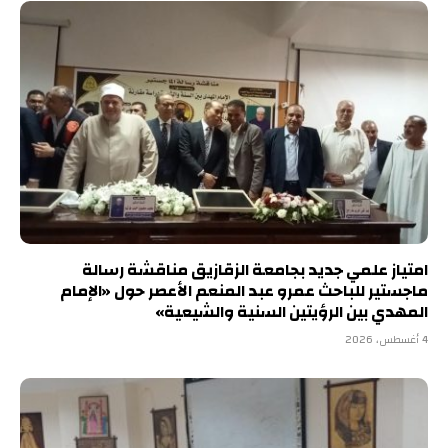
امتياز علمي جديد بجامعة الزقازيق مناقشة رسالة
ماجستير للباحث عمرو عبد المنعم الأعصر حول «الإمام
المهدي بين الرؤيتين السنية والشيعية»
4 أغسطس، 2026