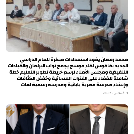
محمد رمضان يقود استعدادات مبكرة للعام الدراسي
الجديد بفاقوس لقاء موسع يجمع نواب البرلمان والقيادات
التنفيذية ومجلس الأمناء لرسم خريطة تطوير التعليم خطة
شاملة للقضاء على الفترات المسائية وخفض الكثافات
وإنشاء مدرسة مصرية يابانية ومدرسة رسمية لغات
4 أغسطس، 2026