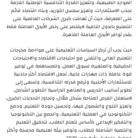
الموارد الطبيعية، ولتعزيز القدرة التنافسية الوطنية اللازمة
لجذب الاستثمارات، وتعزيز سلاسل التوريد، وبناء اقتصاد قائم
على المعرفة، حيث أن تهافت كبرى الشركات العالمية على
التصنيع بالدول النامية لايقتصر على رخص الأيدي العاملة فقط
بقدر توافر الأيدي العاملة الماهرة.
حيث يجب أن تركز السياسات التعليمية على مواءمة مخرجات
التعليم العالي والتقني مع احتياجات الاقتصاد والاحتياجات
الحقيقية والمتغيرة لسوق العمل، وللمساهمة في توفير
قوة عاملة ذات مهارات عالية، تجعل الاقتصاد أكثر جاذبية
للاستثمارات الأجنبية وترفع قدرته التنافسية، وتسعى إلى
تطوير أساليب التدريس والمناهج الدراسية التطوير الشامل،
لاستغلال الفرص المتاحة بشكل فعّال، وتجاوز التحديات الكبرى،
وتعزيز التنوع والشمول فيها، وتحسين جودة التعليم، ودمج
التكنولوجيا في العملية التعليمية، والجمع بين التكنولوجيا
والتفكير الإبداعي كأساس لتعلم الطلاب، لتحقيق التعليم
والتنمية الشاملة للطلاب، وتوفير بيئة تعليمية محسنة وأكثر
فعالية، وتحقيق رؤية مصر 2030.