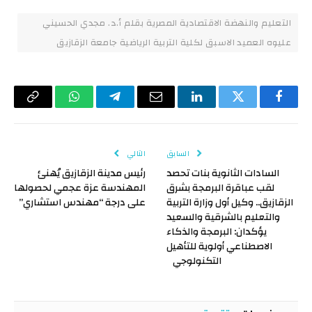
التعليم والنهضة الاقتصادية المصرية بقلم أ.د. مجدي الحسيني
عليوه العميد الاسبق لكلية التربية الرياضية جامعة الزقازيق
فيسبوك
تويتر
لينكدإن
البريد
تيلقرام
واتساب
Copy
الإلكتروني
Link
السابق
التالي
السادات الثانوية بنات تحصد
رئيس مدينة الزقازيق يُهنئ
لقب عباقرة البرمجة بشرق
المهندسة عزة عجمي لحصولها
الزقازيق.. وكيل أول وزارة التربية
على درجة “مهندس استشاري”
والتعليم بالشرقية والسعيد
يؤكدان: البرمجة والذكاء
الاصطناعي أولوية للتأهيل
التكنولوجي