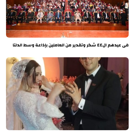
فى عيدهم ال٤٤ شكر وتقدير من العاملين بإذاعة وسط الدلتا