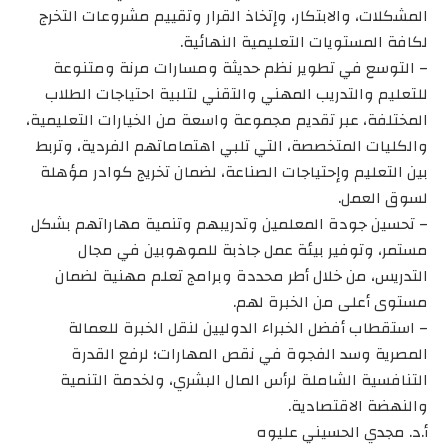
المشكلات، والابتكار، وإتخاذ القرار وتقييم مشروعات التخرج
لكافة المستويات التعليمية النهائية.
– التوسع في تطوير نظم حديثة ومسارات مرنة ومتنوعة
للتعليم والتدريب المهني والتقني لتلبية احتياجات الطلاب
المختلفة، عبر تقديم مجموعة واسعة من الخيارات التعليمية،
والكليات المتخصصة، التي تلبي اهتماماتهم الفردية، وتربط
بين التعليم وإحتياجات الصناعة، لضمان تخريج كوادر مؤهلة
لسوق العمل.
– تحسين جودة المعلمين وتدريبهم وتنمية مهاراتهم بشكل
مستمر، وتوفير بيئة عمل جاذبة للموهوبين في مجال
التدريس، من خلال أطر محددة وبرامج تعلم مهنية لضمان
مستوى أعلى من الخبرة لهم.
– استقطاب أفضل الخبراء الدوليين لنقل الخبرة للعمالة
المصرية وسد الفجوة في نقص المهارات؛ لرفع القدرة
التنافسية الشاملة لرأس المال البشري، ولخدمة التنمية
والنهضة الاقتصادية.
أ.د. مجدي الحسيني عليوه