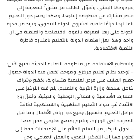
بمردودها البحثي، وتحوّل الطالب من متلقٍّ للمعرفة إلى
عنصر مشارك في منظومة إنتاجها. وهكذا يظهر دور التعليم
باعتبارها ذراعًا علمية لمشروع الدولة التنموي، ويزيد من قدرة
الدولة على ربط المعرفة بالقوة الاقتصادية والعلمية في آن
واحد، وهذا يعزز اهتمام الدولة بالتعليم باعتباره قاطرة
التنمية الاقتصادية.
ولتعظيم الاستفادة من منظومة التعليم الحديثة نقترح الآتي:
– توحيد نظام تعليم مركزي وموحد، تضمن فيه الدولة حصول
جميع الطلاب على فرص تعليمية متساوية، يخضع لإشراف
كامل لسلطة وزارة التربية والتعليم، يتم فيه التركيز على
المعارف الأساسية والمعاني الوطنية والدينية، وتعزز روح
الانتماء في مواد التعليم المنهجية واللامنهجية لكافة
مراحل التعليم، وتسجيل جميع دور رياض الأطفال وما قبل
المدرسة لدى الوزارة، وتلتزم بمنهج تعليمي مقرر منها..
– تحول التركيز من التعلم القائم على الإمتحانات فقط إلى
تطوير مهارات التفكير النقدي، والعمل الجماعي، وحل