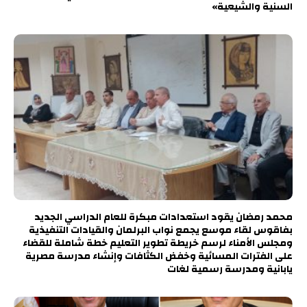
السنية والشيعية»
محمد رمضان يقود استعدادات مبكرة للعام الدراسي الجديد
بفاقوس لقاء موسع يجمع نواب البرلمان والقيادات التنفيذية
ومجلس الأمناء لرسم خريطة تطوير التعليم خطة شاملة للقضاء
على الفترات المسائية وخفض الكثافات وإنشاء مدرسة مصرية
يابانية ومدرسة رسمية لغات