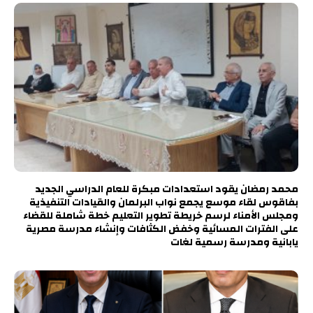
محمد رمضان يقود استعدادات مبكرة للعام الدراسي الجديد
بفاقوس لقاء موسع يجمع نواب البرلمان والقيادات التنفيذية
ومجلس الأمناء لرسم خريطة تطوير التعليم خطة شاملة للقضاء
على الفترات المسائية وخفض الكثافات وإنشاء مدرسة مصرية
يابانية ومدرسة رسمية لغات