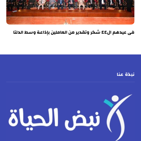
فى عيدهم ال٤٤ شكر وتقدير من العاملين بإذاعة وسط الدلتا
نبذة عنا