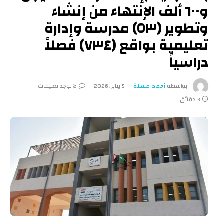
و٦٠٠ ألف الإنتهاء من إنشاء
وتطوير (٥٣) مدرسة وإدارة
تعليمية بواقع (٧٣٤) فصلاً
دراسياً
بواسطة
أحمد عسلة
5 يناير، 2026
لا توجد تعليقات
3 دقائق