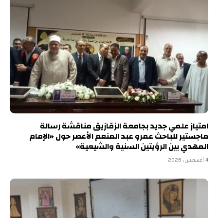
امتياز علمي جديد بجامعة الزقازيق مناقشة رسالة
ماجستير للباحث عمرو عبد المنعم الأعصر حول «الإمام
المهدي بين الرؤيتين السنية والشيعية»
4 أغسطس، 2026