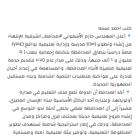
كتب احمد عسله
أعلن المهندس حازم الأشموني #محافظ_الشرقية الإنتهاء
من إنشاء وتطوير (٥٣) مدرسة وإدارة تعليمية بواقع (٧٣٤)
فصلاً دراسياً بنطاق المحافظة بتكلفة إجمالية بلغت (٩٠٠
مليون و٦٠٠ ألف جنيهاً، وذلك على مدار عام ٢٠٢٥ لتقديم خدمة
تعليمية متميزة لأبناء المحافظة، والمساهمة في إعداد أجيال
قادرة على مواكبة متطلبات التنمية الشاملة وبناء مستقبل
الجمهورية الجديدة.
أكد المحافظ أن الدولة تضع ملف التعليم في صدارة
أولوياتها، بإعتباره أحد الركائز الأساسية لبناء الإنسان المصري،
مشيراً إلى أن المحافظة تمضي بخطى ثابتة نحو التوسع في
إنشاء صروح تعليمية حديثة بمختلف قرى ومراكز ومدن
المحافظة، وذلك في إطار استراتيجية شاملة تستهدف تطوير
المنظومة التعليمية، وتوفير بيئة تعليمية آمنة ومستقرة