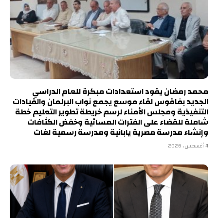
محمد رمضان يقود استعدادات مبكرة للعام الدراسي
الجديد بفاقوس لقاء موسع يجمع نواب البرلمان والقيادات
التنفيذية ومجلس الأمناء لرسم خريطة تطوير التعليم خطة
شاملة للقضاء على الفترات المسائية وخفض الكثافات
وإنشاء مدرسة مصرية يابانية ومدرسة رسمية لغات
4 أغسطس، 2026