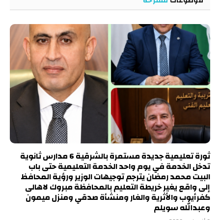
موضوعات
مقترحة
ثورة تعليمية جديدة مستمرة بالشرقية 6 مدارس ثانوية
تدخل الخدمة في يوم واحد الخدمة التعليمية حتى باب
البيت محمد رمضان يترجم توجيهات الوزير ورؤية المحافظ
إلى واقع يغير خريطة التعليم بالمحافظة مبروك لاهالى
كفرأيوب والأثرية والغار ومنشأة صدقي ومنزل ميمون
وعبدالله سويلم