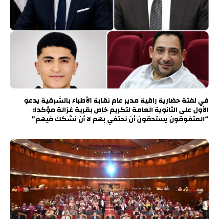
في لفتة حضارية راقية مدير عام نقابة الأطباء بالشرقية يدعو
الأول على الثانوية العامة لتكريم خاص بقرية غزالة مؤكدا:
“المتفوقون يستحقون أن نحتفي بهم لا أن نشكك فيهم”