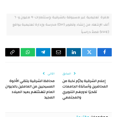
طفرة تعليمية غير مسبوقة بالشرقية بإستثمارات٩٠٠ مليون و٦٠٠
ألف الإنتهاء من إنشاء وتطوير (٥٣) مدرسة وإدارة تعليمية بواقع
(٧٣٤) فصلاً دراسياً
فيسبوك
تويتر
لينكدإن
البريد
تيلقرام
واتساب
Copy
الإلكتروني
Link
السابق
التالي
إعلام الشرقية يكرّم نخبة من
محافظ الشرقية يلتقي الأخوة
المحاضرين وأساتذة الجامعات
المسيحيين من العاملين بالديوان
تقديرًا لدورهم التنويري
العام لتهنئتهم بعيد الميلاد
والمجتمعي
المجيد