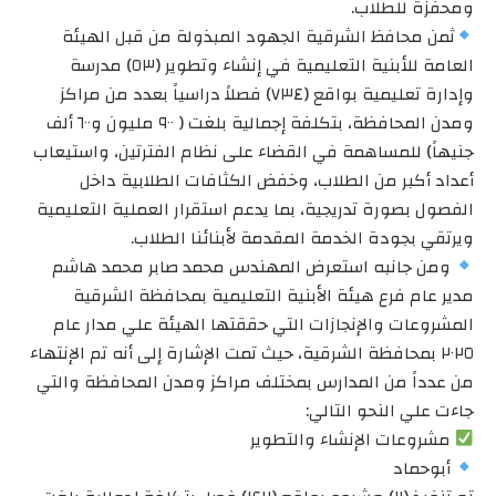
ومحفزة للطلاب.
ثمن محافظ الشرقية الجهود المبذولة من قبل الهيئة
العامة للأبنية التعليمية في إنشاء وتطوير (٥٣) مدرسة
وإدارة تعليمية بواقع (٧٣٤) فصلاً دراسياً بعدد من مراكز
ومدن المحافظة، بتكلفة إجمالية بلغت ( ٩٠٠ مليون و٦٠٠ ألف
جنيهاً) للمساهمة في القضاء على نظام الفترتين، واستيعاب
أعداد أكبر من الطلاب، وخفض الكثافات الطلابية داخل
الفصول بصورة تدريجية، بما يدعم استقرار العملية التعليمية
ويرتقي بجودة الخدمة المقدمة لأبنائنا الطلاب.
ومن جانبه استعرض المهندس محمد صابر محمد هاشم
مدير عام فرع هيئة الأبنية التعليمية بمحافظة الشرقية
المشروعات والإنجازات التي حققتها الهيئة علي مدار عام
٢٠٢٥ بمحافظة الشرقية، حيث تمت الإشارة إلى أنه تم الإنتهاء
من عدداً من المدارس بمختلف مراكز ومدن المحافظة والتي
جاءت علي النحو التالي:
مشروعات الإنشاء والتطوير
أبوحماد