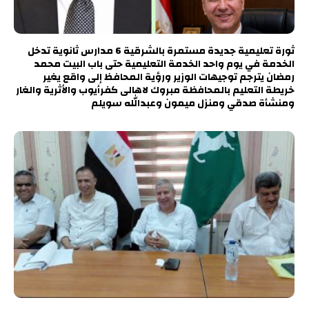
ثورة تعليمية جديدة مستمرة بالشرقية 6 مدارس ثانوية تدخل
الخدمة في يوم واحد الخدمة التعليمية حتى باب البيت محمد
رمضان يترجم توجيهات الوزير ورؤية المحافظ إلى واقع يغير
خريطة التعليم بالمحافظة مبروك لاهالى كفرأيوب والأثرية والغار
ومنشأة صدقي ومنزل ميمون وعبدالله سويلم