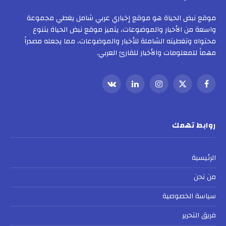
موقع نبض الحياة هو موقع إخباري عربي شامل يغطي مجموعة
واسعة من الأخبار والموضوعات، يتميز موقع نبض الحياة بتنوع
محتواه وتغطيته الشاملة للأخبار والموضوعات، مما يجعله مصدراً
مهماً للمعلومات والأخبار للقارئ العربي.
فيسبوك
X
الانستغرام
لينكدإن
VKontakte
(Twitter)
روابط تهمك
الرئيسية
من نحن
سياسة الخصوصية
فريق التحرير