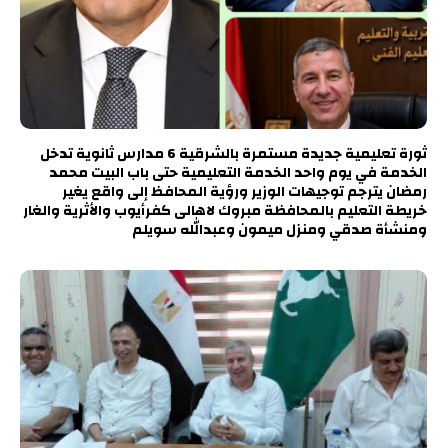
ثورة تعليمية جديدة مستمرة بالشرقية 6 مدارس ثانوية تدخل
الخدمة في يوم واحد الخدمة التعليمية حتى باب البيت محمد
رمضان يترجم توجيهات الوزير ورؤية المحافظ إلى واقع يغير
خريطة التعليم بالمحافظة مبروك لاهالى كفرأيوب والأثرية والغار
ومنشأة صدقي ومنزل ميمون وعبدالله سويلم