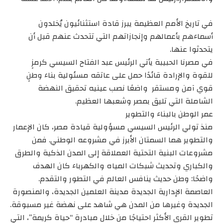
في تاريخ الأمم العظيمة يبرز قادة استثنائيون يُخلدون
أسماءهم بأعمالهم وإنجازاتهم التي تتحدث عنهم قبل أن
يتحدثوا عنها.
في مصرنا الحبيبة يأتي الرئيس عبد الفتاح السيسي كرمزٍ
للقوة والإرادة قائدًا حمل على عاتقه مسئولية بناء وطنٍ
قوي آمن ومستقر واضعًا نصب عينيه تحقيق النهضة
الشاملة التي تليق بمصر وشعبها العظيم.
عمر الوطن بالبناء والتطوير
منذ تولي الرئيس السيسي مسؤولية قيادة مصر، كان الإعمار
والتطوير هما السمتان الأبرز في مشروعه الوطني. فمن
مشروعات البنية التحتية العملاقة إلى المدن الذكية والطرق
والكباري وتحديث شبكات المياه والكهرباء كان الهدف
واضحًا: وطن حديث ينافس العالم في التطور والتقدم.
العاصمة الإدارية الجديدة مدينة العلمين الجديدة، والمنصورة
الجديدة وغيرها من المدن هي شاهد على نهضة غير مسبوقة.
تطوير القرى الأكثر احتياجًا من خلال مبادرة “حياة كريمة”، التي