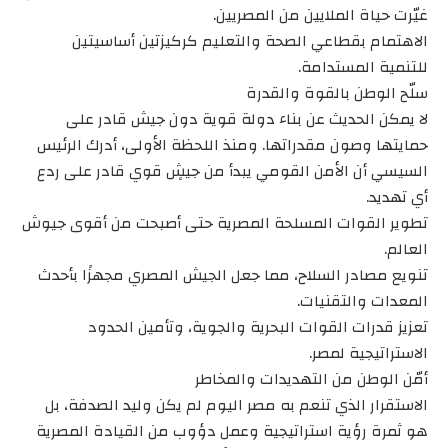
غيّرت حياة الملايين من المصريين.
الاهتمام بقطاعي الصحة والتعليم كركيزتين أساسيتين
للتنمية المستدامة.
سلّح الوطن بالقوة والقدرة
لا يمكن الحديث عن بناء دولة قوية دون جيش قادر على
حمايتها وصون مقدراتها. ومنذ اللحظة الأولى، أدرك الرئيس
السيسي أن الأمن القومي يبدأ من جيشٍ قوي قادر على ردع
أي تهديد.
تطوير القوات المسلحة المصرية حتى أصبحت من أقوى جيوش
العالم.
تنويع مصادر السلاح، مما جعل الجيش المصري مجهزًا بأحدث
المعدات والتقنيات.
تعزيز قدرات القوات البحرية والجوية، وتأمين الحدود
الاستراتيجية لمصر.
أمّن الوطن من التهديدات والمخاطر
الاستقرار الذي تنعم به مصر اليوم لم يكن وليد الصدفة، بل
هو ثمرة رؤية استراتيجية وعمل دؤوب من القيادة المصرية