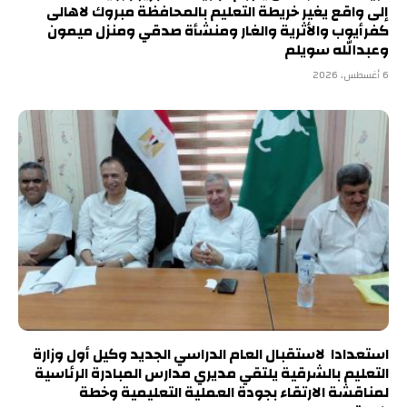
إلى واقع يغير خريطة التعليم بالمحافظة مبروك لاهالى
كفرأيوب والأثرية والغار ومنشأة صدقي ومنزل ميمون
وعبدالله سويلم
6 أغسطس، 2026
استعدادا لاستقبال العام الدراسي الجديد وكيل أول وزارة
التعليم بالشرقية يلتقي مديري مدارس المبادرة الرئاسية
لمناقشة الارتقاء بجودة العملية التعليمية وخطة