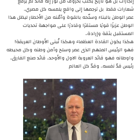
إنجازات بل هو تاريخ يُكتب بحروف من نور إنه قائد لم يرفع
شعارات فقط بل ترجمها إلى واقعٍ يلمسه كل مصري..
عمر الوطن بالبناء وسلّحه بالقوة وأمّنه من الأخطار ليظل هذا
الوطن عزيزًا قويًا مستقرًا وقادرًا على مواجهة تحديات
المستقبل بثقة وإرادة..
هكذا يكون القادة العظماء وهكذا تُبنى الأوطان العريقة!
فهو الرئيس الملهم الذى عمر وسلح وأمن وطنه وكل محيطه
واوطانه فهو قائد العروبة الاول والأوحد.. قائد صنع الفارق..
رئيس قدّ نفسه.. وقدّ كل العالم