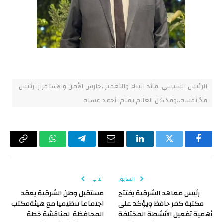
الرئيس السيسي..قائد البناء والتعمير..حارس الأمن والاستقرار..رئيس
قدّ نفسه..وقدّ كل العالم بقلم: أحمد عسله
فيسبوك
تويتر
لينكدإن
البريد
تيلقرام
واتساب
Copy
الإلكتروني
Link
السابق
التالي
رئيس معاهد الشرقية يفتتح
مستقبل وطن الشرقية يعقد
مكتبة كفر حافظ ويؤكد على
اجتماعا تنظيميا مع هيئةمكتب
أهمية تفعيل الأنشطة المختلفة
المحافظة لمناقشة خطة