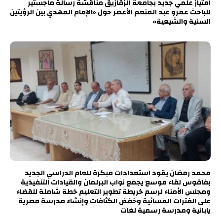
امتياز علمي جديد بجامعة الزقازيق مناقشة رسالة ماجستير
للباحث عمرو عبد المنعم الأعصر حول «الإمام المهدي بين الرؤيتين
السنية والشيعية»
محمد رمضان يقود استعدادات مبكرة للعام الدراسي الجديد
بفاقوس لقاء موسع يجمع نواب البرلمان والقيادات التنفيذية
ومجلس الأمناء لرسم خريطة تطوير التعليم خطة شاملة للقضاء
على الفترات المسائية وخفض الكثافات وإنشاء مدرسة مصرية
يابانية ومدرسة رسمية لغات