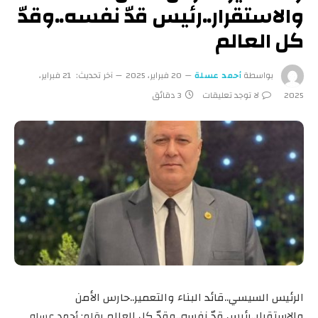
والاستقرار..رئيس قدّ نفسه..وقدّ
كل العالم
بواسطة
أحمد عسلة
20 فبراير، 2025
آخر تحديث:
21 فبراير،
2025
لا توجد تعليقات
3 دقائق
الرئيس السيسي..قائد البناء والتعمير..حارس الأمن
والاستقرار..رئيس قدّ نفسه..وقدّ كل العالم ب
قلم: أحمد عسله