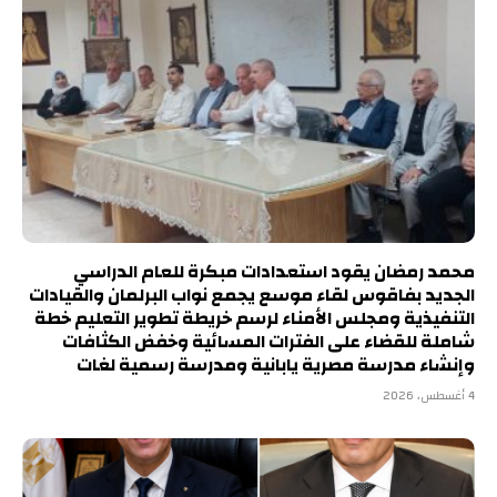
محمد رمضان يقود استعدادات مبكرة للعام الدراسي
الجديد بفاقوس لقاء موسع يجمع نواب البرلمان والقيادات
التنفيذية ومجلس الأمناء لرسم خريطة تطوير التعليم خطة
شاملة للقضاء على الفترات المسائية وخفض الكثافات
وإنشاء مدرسة مصرية يابانية ومدرسة رسمية لغات
4 أغسطس، 2026