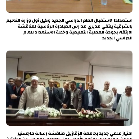
استعدادا لاستقبال العام الدراسي الجديد وكيل أول وزارة التعليم
بالشرقية يلتقي مديري مدارس المبادرة الرئاسية لمناقشة
الارتقاء بجودة العملية التعليمية وخطة الاستعداد للعام
الدراسي الجديد
امتياز علمي جديد بجامعة الزقازيق مناقشة رسالة ماجستير