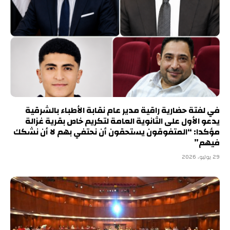
في لفتة حضارية راقية مدير عام نقابة الأطباء بالشرقية
يدعو الأول على الثانوية العامة لتكريم خاص بقرية غزالة
مؤكدا: “المتفوقون يستحقون أن نحتفي بهم لا أن نشكك
فيهم”
29 يوليو، 2026