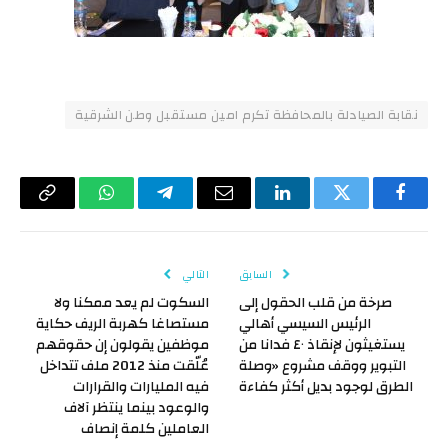
نقابة الصيادلة بالمحافظة تكرم امين مستقبل وطن الشرقية
فيسبوك
تويتر
لينكدإن
البريد
تيلقرام
واتساب
Copy
الإلكتروني
Link
السابق
التالي
صرخة من قلب الحقول إلى
السكوت لم يعد ممكنا ولا
الرئيس السيسي أهالي
مستصاغا كهربة الريف حكاية
يستغيثون لإنقاذ ٤٠ فدانا من
موظفين يقولون إن حقوقهم
التبوير ووقف مشروع «وصلة
عُلّقت منذ 2012 ملف تتداخل
الطرق لوجود بديل أكثر كفاءة
فيه المليارات والقرارات
والوعود بينما ينتظر آلاف
العاملين كلمة إنصاف