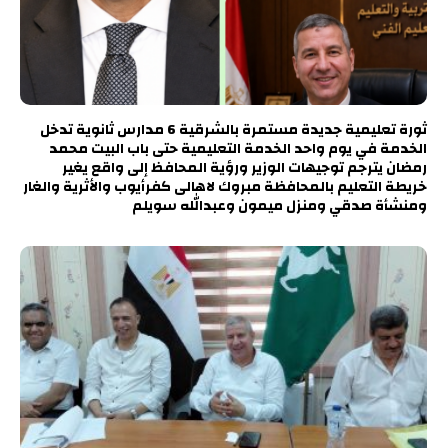
ثورة تعليمية جديدة مستمرة بالشرقية 6 مدارس ثانوية تدخل
الخدمة في يوم واحد الخدمة التعليمية حتى باب البيت محمد
رمضان يترجم توجيهات الوزير ورؤية المحافظ إلى واقع يغير
خريطة التعليم بالمحافظة مبروك لاهالى كفرأيوب والأثرية والغار
ومنشأة صدقي ومنزل ميمون وعبدالله سويلم