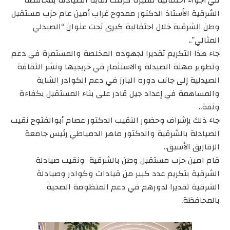
في أجواء احتفالية مميزة كرمت نقابة الصيادلة بمحافظة
الشرقية الأستاذ الدكتور ممدوح غراب أمين عام حزب مستقبل
وطن الشرقية خلال احتفالية كبرى تحت عنوان “الصيدلي
المثالي”..
جاء هذا التكريم تقديرا لجهوده المخلصة والمستمرة في دعم
وتطوير مهنة الصيدلة والاستثمار في خريجيها ونشر الثقافة
الصيدلية إلى جانب دوره البارز في دعم الكوادر الشابة
والمساهمة في إعداد جيل قادر على بناء المستقبل بكفاءة
وثقة..
جاء ذلك بإشراف وحضور النقيب الدكتور عصام أبوالفتوح نقيب
الصيادلة بالشرقية والدكتور ماهر الدمياطي رئيس جامعة
الزقازيق الأسبق..
قام امين حزب مستقبل وطن بالشرقية ونقيب صيادلة
الشرقية بتكريم عدد كبير من قيادات وكوادر وصيادلة
الشرقية تقديرا لدورهم في دعم المنظومة الصحية
بالمحافظة.