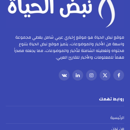
موقع نبض الحياة هو موقع إخباري عربي شامل يغطي مجموعة
واسعة من الأخبار والموضوعات، يتميز موقع نبض الحياة بتنوع
محتواه وتغطيته الشاملة للأخبار والموضوعات، مما يجعله مصدراً
مهماً للمعلومات والأخبار للقارئ العربي.
فيسبوك
X
الانستغرام
لينكدإن
VKontakte
(Twitter)
روابط تهمك
الرئيسية
من نحن