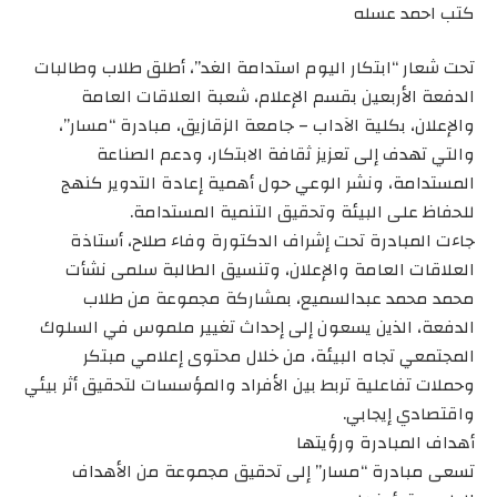
كتب احمد عسله
تحت شعار “ابتكار اليوم استدامة الغد”، أطلق طلاب وطالبات
الدفعة الأربعين بقسم الإعلام، شعبة العلاقات العامة
والإعلان، بكلية الآداب – جامعة الزقازيق، مبادرة “مسار”،
والتي تهدف إلى تعزيز ثقافة الابتكار، ودعم الصناعة
المستدامة، ونشر الوعي حول أهمية إعادة التدوير كنهج
للحفاظ على البيئة وتحقيق التنمية المستدامة.
جاءت المبادرة تحت إشراف الدكتورة وفاء صلاح، أستاذة
العلاقات العامة والإعلان، وتنسيق الطالبة سلمى نشأت
محمد محمد عبدالسميع، بمشاركة مجموعة من طلاب
الدفعة، الذين يسعون إلى إحداث تغيير ملموس في السلوك
المجتمعي تجاه البيئة، من خلال محتوى إعلامي مبتكر
وحملات تفاعلية تربط بين الأفراد والمؤسسات لتحقيق أثر بيئي
واقتصادي إيجابي.
أهداف المبادرة ورؤيتها
تسعى مبادرة “مسار” إلى تحقيق مجموعة من الأهداف