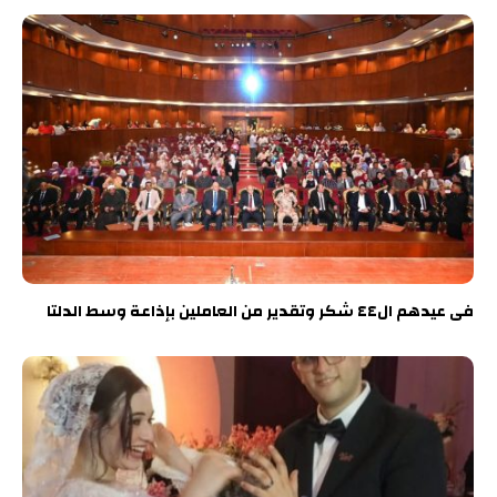
فى عيدهم ال٤٤ شكر وتقدير من العاملين بإذاعة وسط الدلتا