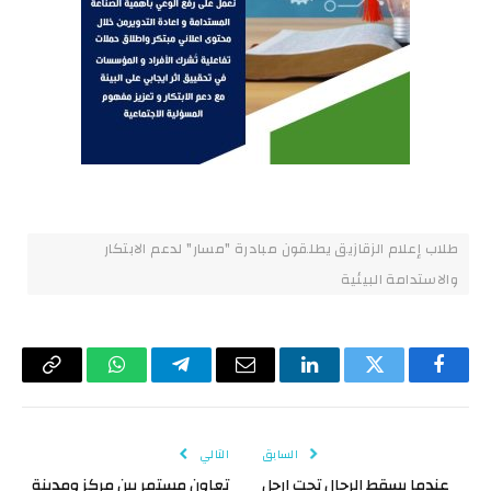
طلاب إعلام الزقازيق يطلقون مبادرة "مسار" لدعم الابتكار
والاستدامة البيئية
فيسبوك
تويتر
لينكدإن
البريد
تيلقرام
واتساب
Copy
الإلكتروني
Link
السابق
التالي
عندما يسقط الرجال تحت ارجل
تعاون مستمر بين مركز ومدينة