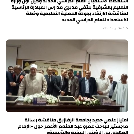
استعدادا لاستقبال العام الدراسي الجديد وكيل أول وزارة
التعليم بالشرقية يلتقي مديري مدارس المبادرة الرئاسية
لمناقشة الارتقاء بجودة العملية التعليمية وخطة
الاستعداد للعام الدراسي الجديد
5 أغسطس، 2026
امتياز علمي جديد بجامعة الزقازيق مناقشة رسالة
ماجستير للباحث عمرو عبد المنعم الأعصر حول «الإمام
المهدي بين الرؤيتين السنية والشيعية»