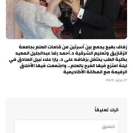
زفاف بهيج يجمع بين أسرتين من قامات العلم بجامعة
الزقازيق وتعليم الشرقية د.أحمد رضا عبدالجليل المعيد
بكلية الطب يحتفل بزفافه على د. يارا علاء نبيل الصادق في
ليلة امتزج فيها الفرح بالعلم.. واجتمعت فيها الأخلاق
الرفيعة مع المكانة الأكاديمية
27 يوليو، 2026
اترك تعليقاً