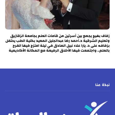
زفاف بهيج يجمع بين أسرتين من قامات العلم بجامعة الزقازيق
وتعليم الشرقية د.أحمد رضا عبدالجليل المعيد بكلية الطب يحتفل
بزفافه على د. يارا علاء نبيل الصادق في ليلة امتزج فيها الفرح
بالعلم.. واجتمعت فيها الأخلاق الرفيعة مع المكانة الأكاديمية
نبذة عنا