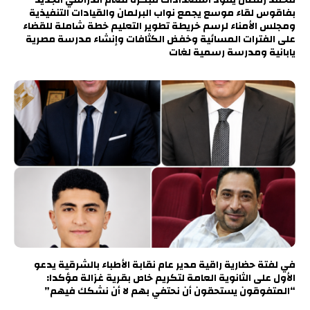
محمد رمضان يقود استعدادات مبكرة للعام الدراسي الجديد
بفاقوس لقاء موسع يجمع نواب البرلمان والقيادات التنفيذية
ومجلس الأمناء لرسم خريطة تطوير التعليم خطة شاملة للقضاء
على الفترات المسائية وخفض الكثافات وإنشاء مدرسة مصرية
يابانية ومدرسة رسمية لغات
في لفتة حضارية راقية مدير عام نقابة الأطباء بالشرقية يدعو
الأول على الثانوية العامة لتكريم خاص بقرية غزالة مؤكدا:
“المتفوقون يستحقون أن نحتفي بهم لا أن نشكك فيهم”