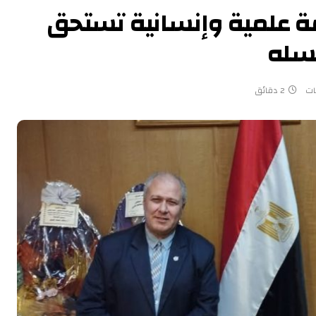
مة علمية وإنسانية تستحق
 عسله
ات
2 دقائق