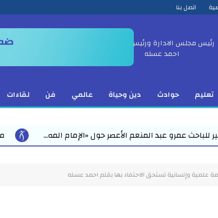
ية
اتصل بنا
رئيس مجلس الادارة ورئيس التحرير
احمد عسله
تعليم
حوادث
دين وحياة
عالمي
فن
لقاءات
حول «الإمام المه...
محمد رمضان يقود استعدادات مبكرة
امة علمية وإنسانية تستحق الاحتفاء بها بقلم احمد عسله