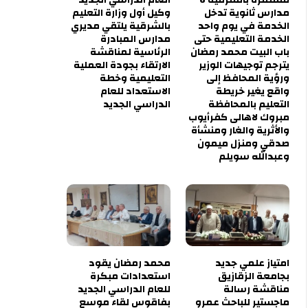
مدارس ثانوية تدخل
وكيل أول وزارة التعليم
الخدمة في يوم واحد
بالشرقية يلتقي مديري
الخدمة التعليمية حتى
مدارس المبادرة
باب البيت محمد رمضان
الرئاسية لمناقشة
يترجم توجيهات الوزير
الارتقاء بجودة العملية
ورؤية المحافظ إلى
التعليمية وخطة
واقع يغير خريطة
الاستعداد للعام
التعليم بالمحافظة
الدراسي الجديد
مبروك لاهالى كفرأيوب
والأثرية والغار ومنشأة
صدقي ومنزل ميمون
وعبدالله سويلم
امتياز علمي جديد
محمد رمضان يقود
بجامعة الزقازيق
استعدادات مبكرة
مناقشة رسالة
للعام الدراسي الجديد
ماجستير للباحث عمرو
بفاقوس لقاء موسع