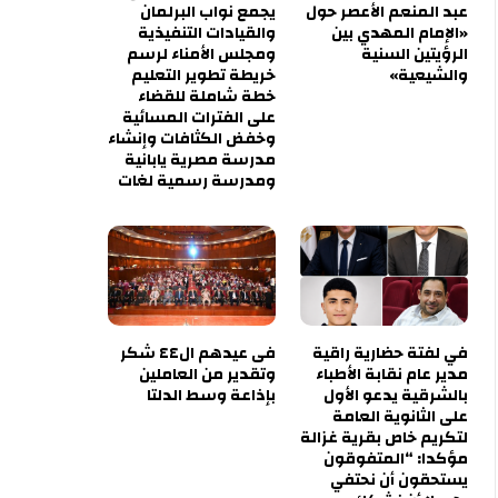
عبد المنعم الأعصر حول
يجمع نواب البرلمان
«الإمام المهدي بين
والقيادات التنفيذية
الرؤيتين السنية
ومجلس الأمناء لرسم
والشيعية»
خريطة تطوير التعليم
خطة شاملة للقضاء
على الفترات المسائية
وخفض الكثافات وإنشاء
مدرسة مصرية يابانية
ومدرسة رسمية لغات
في لفتة حضارية راقية
فى عيدهم ال٤٤ شكر
مدير عام نقابة الأطباء
وتقدير من العاملين
بالشرقية يدعو الأول
بإذاعة وسط الدلتا
على الثانوية العامة
لتكريم خاص بقرية غزالة
مؤكدا: “المتفوقون
يستحقون أن نحتفي