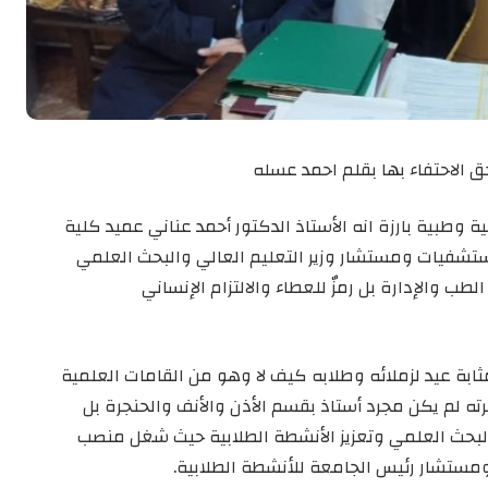
ق الاحتفاء بها بقلم احمد عسله
وطبية بارزة انه الأستاذ الدكتور أحمد عناني عميد كلية
تشفيات ومستشار وزير التعليم العالي والبحث العلمي
ب والإدارة بل رمزٌ للعطاء والالتزام الإنساني
ثابة عيد لزملائه وطلابه كيف لا وهو من القامات العلمية
يرته لم يكن مجرد أستاذ بقسم الأذن والأنف والحنجرة بل
البحث العلمي وتعزيز الأنشطة الطلابية حيث شغل منصب
مستشار رئيس الجامعة للأنشطة الطلابية.