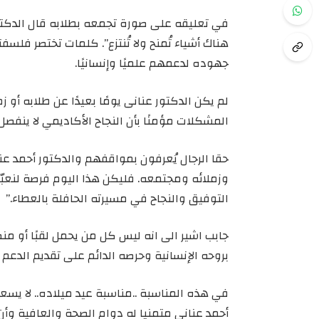
في تعليقه على صورة تجمعه بطلابه قال الدكتور 
هناك أشياء تُمنح ولا تُنتزع”. كلمات تختصر فل
جهوده لدعمهم علميًا وإنسانيًا.
لم يكن الدكتور عنانى يومًا بعيدًا عن طلابه أ
المشكلات مؤمنًا بأن النجاح الأكاديمي لا ينفصل 
حقا الرجال يُعرفون بمواقفهم والدكتور أحمد عنان
وزملائه ومجتمعه. فليكن هذا اليوم فرصة لنعبّر ل
التوفيق والنجاح في مسيرته الحافلة بالعطاء.”
جابب اشير الى انه ليس كل من يحمل لقبًا أو من
بروحه الإنسانية وحرصه الدائم على تقديم الدع
في هذه المناسبة ..مناسبة عيد ميلاده.. لا يسعن
أحمد عناني متمنيا له دوام الصحة والعافية و