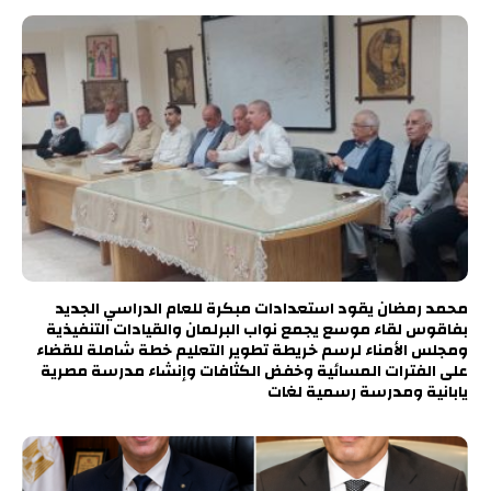
محمد رمضان يقود استعدادات مبكرة للعام الدراسي الجديد
بفاقوس لقاء موسع يجمع نواب البرلمان والقيادات التنفيذية
ومجلس الأمناء لرسم خريطة تطوير التعليم خطة شاملة للقضاء
على الفترات المسائية وخفض الكثافات وإنشاء مدرسة مصرية
يابانية ومدرسة رسمية لغات