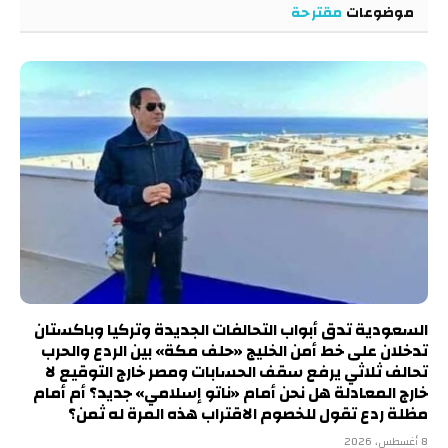
موضوعات
مقترحة
السعودية تدق أبواب التحالفات الجديدة وتركيا وباكستان
تدخلان على خط أمن الخليج «حلف مكة» بين الردع والحرب
تحالف ثلاثي يرفع سقف الحسابات ومصر خارج التوقيع لا
خارج المعادلة هل نحن أمام «ناتو إسلامي» جديد؟ أم أمام
مظلة ردع تقول للخصوم الاقتراب هذه المرة له ثمن؟
8 أغسطس، 2026