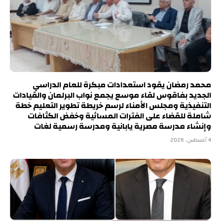
محمد رمضان يقود استعدادات مبكرة للعام الدراسي
الجديد بفاقوس لقاء موسع يجمع نواب البرلمان والقيادات
التنفيذية ومجلس الأمناء لرسم خريطة تطوير التعليم خطة
شاملة للقضاء على الفترات المسائية وخفض الكثافات
وإنشاء مدرسة مصرية يابانية ومدرسة رسمية لغات
4 أغسطس، 2026