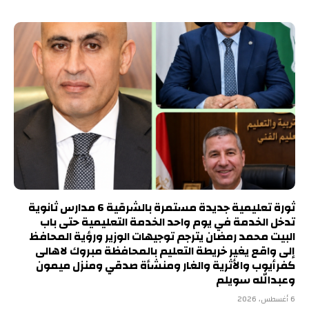
ثورة تعليمية جديدة مستمرة بالشرقية 6 مدارس ثانوية
تدخل الخدمة في يوم واحد الخدمة التعليمية حتى باب
البيت محمد رمضان يترجم توجيهات الوزير ورؤية المحافظ
إلى واقع يغير خريطة التعليم بالمحافظة مبروك لاهالى
كفرأيوب والأثرية والغار ومنشأة صدقي ومنزل ميمون
وعبدالله سويلم
6 أغسطس، 2026