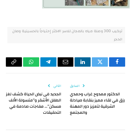
تركيب 300 وصلة مياه بالمجان للاسر الاكثر إحتياجاً بالحسينية وصان
الحجر
فيسبوك
تويتر
لينكدإن
البريد
تيلقرام
واتساب
Copy
الإلكتروني
Link
السابق
التالي
الدكتور ممدوح غراب وحمدي
الجديد فى نبض الحياة كشف لغز
رزق في لقاء مميز بنقابة صيادلة
الطفل الأشقر و”متسولة الألف
الشرقية لتعزيز دور المهنة
مسكن”… مفاجآت صادمة في
والمجتمع
التحقيقات