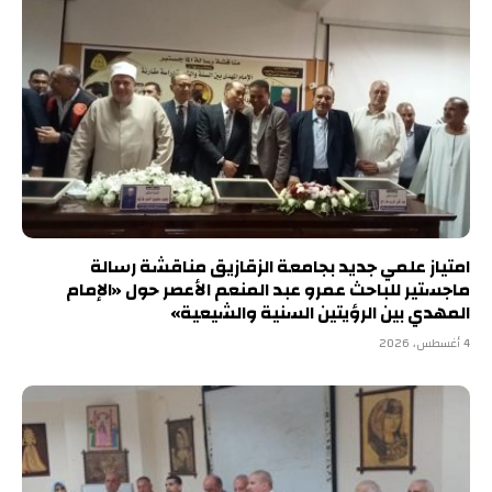
امتياز علمي جديد بجامعة الزقازيق مناقشة رسالة
ماجستير للباحث عمرو عبد المنعم الأعصر حول «الإمام
المهدي بين الرؤيتين السنية والشيعية»
4 أغسطس، 2026