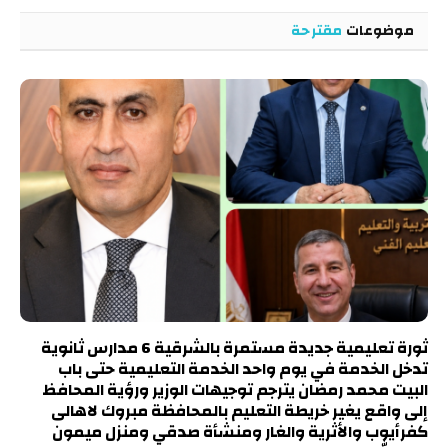
موضوعات
مقترحة
ثورة تعليمية جديدة مستمرة بالشرقية 6 مدارس ثانوية
تدخل الخدمة في يوم واحد الخدمة التعليمية حتى باب
البيت محمد رمضان يترجم توجيهات الوزير ورؤية المحافظ
إلى واقع يغير خريطة التعليم بالمحافظة مبروك لاهالى
كفرأيوب والأثرية والغار ومنشأة صدقي ومنزل ميمون