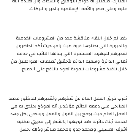
المبارك، متمنين له دوام التوفيق والسداد، وأن يعيده الله
عليه وعلى مصر والأمة الإسلامية بالخير والبركات.
كما تم خلال اللقاء مناقشة عدد من المشروعات الخدمية
والحيوية التي تحتاجها قرية ميت زافر، حيث أكد الحاضرون
تقديرهم للجهود المستمرة التي يبذلها النائب في خدمة
أهالي الدائرة وسعيه الدائم لتحقيق تطلعات المواطنين من
خلال تنفيذ مشروعات تنموية تعود بالنفع على الجميع.
أعرب فريق العمل العام عن شكرهم وتقديرهم للدكتور محمد
الصالحى على دعمه الدائم مؤكدين أنه نموذج يحتذى به في
العمل العام حيث يجمع بين القول والفعل ويسعى بكل جهد
لخدمة أبناء دائرته كما توجهوا بالشكر إلى مديري مكتبه
أشرف العسيلي ومحمد جدو ومحمد مباشر وذلك لحسن