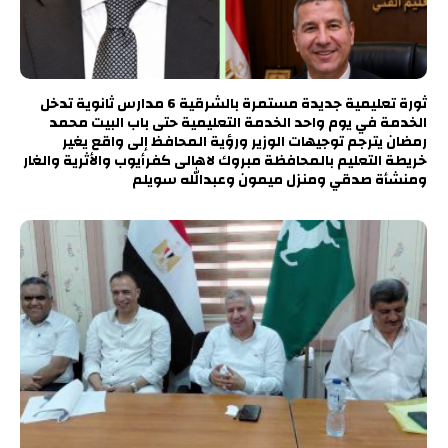
ثورة تعليمية جديدة مستمرة بالشرقية 6 مدارس ثانوية تدخل
الخدمة في يوم واحد الخدمة التعليمية حتى باب البيت محمد
رمضان يترجم توجيهات الوزير ورؤية المحافظ إلى واقع يغير
خريطة التعليم بالمحافظة مبروك لاهالى كفرأيوب والأثرية والغار
ومنشأة صدقي ومنزل ميمون وعبدالله سويلم