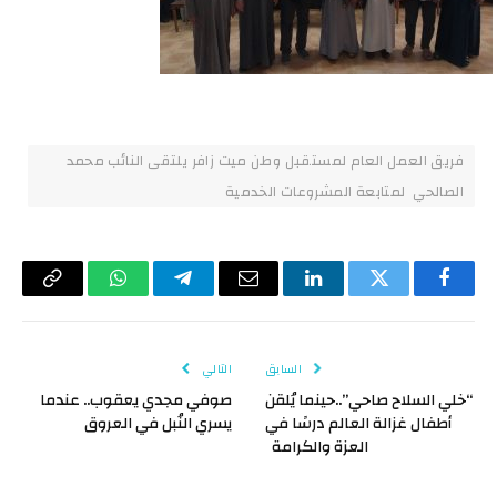
فريق العمل العام لمستقبل وطن ميت زافر يلتقى النائب محمد
الصالحي لمتابعة المشروعات الخدمية
فيسبوك
تويتر
لينكدإن
البريد
تيلقرام
واتساب
Copy
الإلكتروني
Link
السابق
التالي
“خلي السلاح صاحي”..حينما يُلقن
صوفي مجدي يعقوب.. عندما
أطفال غزالة العالم درسًا في
يسري النُبل في العروق
العزة والكرامة