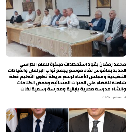
محمد رمضان يقود استعدادات مبكرة للعام الدراسي
الجديد بفاقوس لقاء موسع يجمع نواب البرلمان والقيادات
التنفيذية ومجلس الأمناء لرسم خريطة تطوير التعليم خطة
شاملة للقضاء على الفترات المسائية وخفض الكثافات
وإنشاء مدرسة مصرية يابانية ومدرسة رسمية لغات
4 أغسطس، 2026