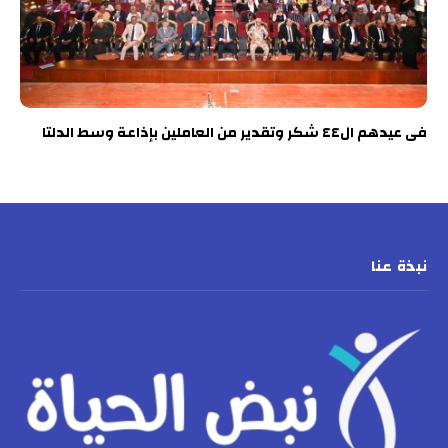
فى عيدهم ال٤٤ شكر وتقدير من العاملين بإذاعة وسط الدلتا
نبذة عنا