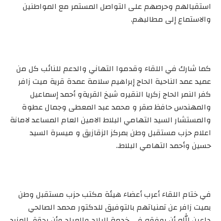
استقبالهم وحرصهم على التواصل المستمر مع المواطنين
والاستماع إلى مطالبهم.
كما شارك في اللقاء وقدموا التهاني والدعم للنائب كل من
عميد عمد الناحية الحاج إبراهيم سلامة عمدة قرية ميت زافر
كفر النمر الحاج زكريا النقيره شيخ القريةو أحمد إسماعيل
والمهندس حافظ صقر و محمد عبد المعطى وجمال عطوة
والمستشار السيد التهامي البلاط الامين العام المساعد لامانة
اعلام حزب مستقبل وطن بمركز الزقازيق و ميسرة السيد
حسين وأحمد التهامي البلاط..
في ختام اللقاء أعرب أعضاء هيئة مكتب حزب مستقبل وطن
بميت زافر عن تمنياتهم بالتوفيق للدكتور محمد الصالحي
داعين الله أن يوفقه في خدمة البلاد والعباد وأن يحقق المزيد