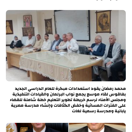
محمد رمضان يقود استعدادات مبكرة للعام الدراسي الجديد
بفاقوس لقاء موسع يجمع نواب البرلمان والقيادات التنفيذية
ومجلس الأمناء لرسم خريطة تطوير التعليم خطة شاملة للقضاء
على الفترات المسائية وخفض الكثافات وإنشاء مدرسة مصرية
يابانية ومدرسة رسمية لغات