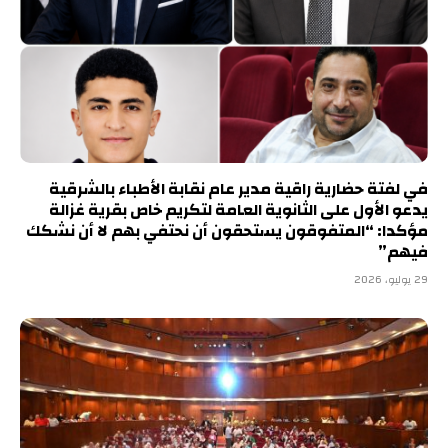
في لفتة حضارية راقية مدير عام نقابة الأطباء بالشرقية
يدعو الأول على الثانوية العامة لتكريم خاص بقرية غزالة
مؤكدا: “المتفوقون يستحقون أن نحتفي بهم لا أن نشكك
فيهم”
29 يوليو، 2026