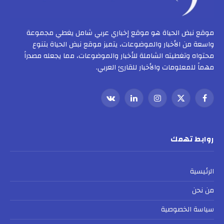
موقع نبض الحياة هو موقع إخباري عربي شامل يغطي مجموعة
واسعة من الأخبار والموضوعات، يتميز موقع نبض الحياة بتنوع
محتواه وتغطيته الشاملة للأخبار والموضوعات، مما يجعله مصدراً
مهماً للمعلومات والأخبار للقارئ العربي.
فيسبوك
X
الانستغرام
لينكدإن
VKontakte
(Twitter)
روابط تهمك
الرئيسية
من نحن
سياسة الخصوصية