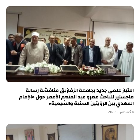
امتياز علمي جديد بجامعة الزقازيق مناقشة رسالة
ماجستير للباحث عمرو عبد المنعم الأعصر حول «الإمام
المهدي بين الرؤيتين السنية والشيعية»
4 أغسطس، 2026