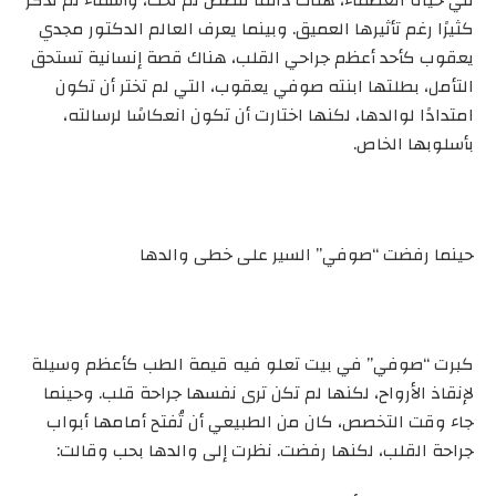
في حياة العظماء، هناك دائمًا قصص لم تُحكَ، وأسماء لم تُذكر
كثيرًا رغم تأثيرها العميق. وبينما يعرف العالم الدكتور مجدي
يعقوب كأحد أعظم جراحي القلب، هناك قصة إنسانية تستحق
التأمل، بطلتها ابنته صوفي يعقوب، التي لم تختر أن تكون
امتدادًا لوالدها، لكنها اختارت أن تكون انعكاسًا لرسالته،
بأسلوبها الخاص.
حينما رفضت “صوفي” السير على خطى والدها
كبرت “صوفي” في بيت تعلو فيه قيمة الطب كأعظم وسيلة
لإنقاذ الأرواح، لكنها لم تكن ترى نفسها جراحة قلب. وحينما
جاء وقت التخصص، كان من الطبيعي أن تُفتح أمامها أبواب
جراحة القلب، لكنها رفضت. نظرت إلى والدها بحب وقالت: