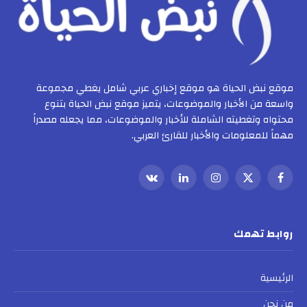
موقع نبض الحياة هو موقع إخباري عربي شامل يغطي مجموعة
واسعة من الأخبار والموضوعات، يتميز موقع نبض الحياة بتنوع
محتواه وتغطيته الشاملة للأخبار والموضوعات، مما يجعله مصدراً
مهماً للمعلومات والأخبار للقارئ العربي.
فيسبوك
X
الانستغرام
لينكدإن
VKontakte
(Twitter)
روابط تهمك
الرئيسية
من نحن