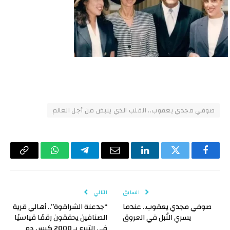
صوفي مجدي يعقوب.. القلب الذي ينبض من أجل العالم
فيسبوك
تويتر
لينكدإن
البريد
تيلقرام
واتساب
Copy
الإلكتروني
Link
السابق
التالي
صوفي مجدي يعقوب.. عندما
“جدعنة الشراقوة”.. أهالي قرية
يسري النُبل في العروق
الصنافين يحققون رقمًا قياسيًا
في التبرع بـ 2000 كيس دم