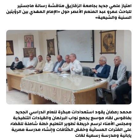
امتياز علمي جديد بجامعة الزقازيق مناقشة رسالة ماجستير
للباحث عمرو عبد المنعم الأعصر حول «الإمام المهدي بين الرؤيتين
السنية والشيعية»
محمد رمضان يقود استعدادات مبكرة للعام الدراسي الجديد
بفاقوس لقاء موسع يجمع نواب البرلمان والقيادات التنفيذية
ومجلس الأمناء لرسم خريطة تطوير التعليم خطة شاملة للقضاء
على الفترات المسائية وخفض الكثافات وإنشاء مدرسة مصرية
يابانية ومدرسة رسمية لغات