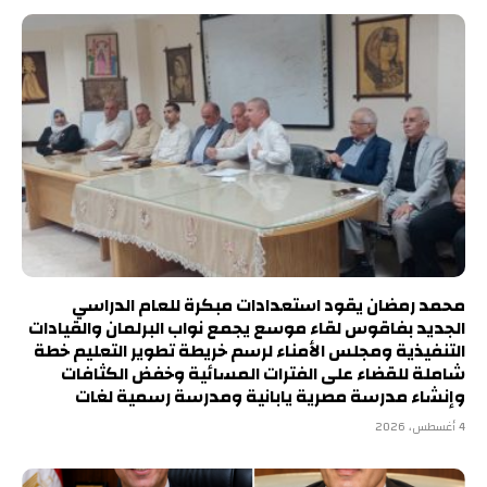
محمد رمضان يقود استعدادات مبكرة للعام الدراسي
الجديد بفاقوس لقاء موسع يجمع نواب البرلمان والقيادات
التنفيذية ومجلس الأمناء لرسم خريطة تطوير التعليم خطة
شاملة للقضاء على الفترات المسائية وخفض الكثافات
وإنشاء مدرسة مصرية يابانية ومدرسة رسمية لغات
4 أغسطس، 2026