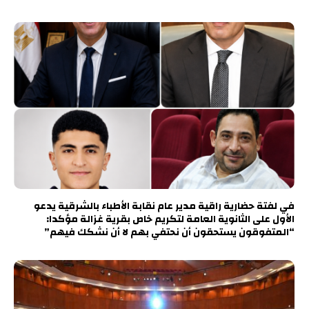
في لفتة حضارية راقية مدير عام نقابة الأطباء بالشرقية يدعو
الأول على الثانوية العامة لتكريم خاص بقرية غزالة مؤكدا:
“المتفوقون يستحقون أن نحتفي بهم لا أن نشكك فيهم”