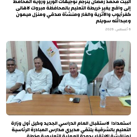
البيت محمد رمضان يترجم توجيهات الوزير ورؤية المحافظ
إلى واقع يغير خريطة التعليم بالمحافظة مبروك لاهالى
كفرأيوب والأثرية والغار ومنشأة صدقي ومنزل ميمون
وعبدالله سويلم
6 أغسطس، 2026
استعدادا لاستقبال العام الدراسي الجديد وكيل أول وزارة
التعليم بالشرقية يلتقي مديري مدارس المبادرة الرئاسية
لمناقشة الارتقاء بجودة العملية التعليمية وخطة