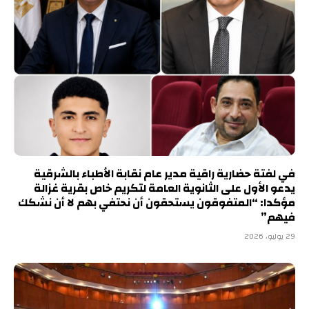
في لفتة حضارية راقية مدير عام نقابة الأطباء بالشرقية
يدعو الأول على الثانوية العامة لتكريم خاص بقرية غزالة
مؤكدا: “المتفوقون يستحقون أن نحتفي بهم لا أن نشكك
فيهم”
29 يوليو، 2026