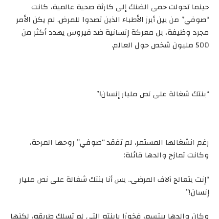
حينما تحولت حمى الضنك إلى كارثة صحية عالمية، كانت
“صوفي” من بين أبرز الأطباء الذين تصدوا للمرض. لم يكن الأمر
مجرد وظيفة، بل معركة إنسانية ضد فيروس يهدد أكثر من
500 مليون شخص حول العالم.
“بنتك شغالة على نص مليار إنسان!”
رغم انشغالها المستمر، لم تفقد “صوفي” روحها المرحة،
وكانت تمازح والدها قائلة:
“إنت بتعالج آلاف المرضى.. بس أنا بنتك شغالة على نص مليار
إنسان!”
وكان والدها يبتسم، فخورًا بابنته التي لم تسلك طريقه، لكنها