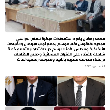
محمد رمضان يقود استعدادات مبكرة للعام الدراسي
الجديد بفاقوس لقاء موسع يجمع نواب البرلمان والقيادات
التنفيذية ومجلس الأمناء لرسم خريطة تطوير التعليم خطة
شاملة للقضاء على الفترات المسائية وخفض الكثافات
وإنشاء مدرسة مصرية يابانية ومدرسة رسمية لغات
4 أغسطس، 2026