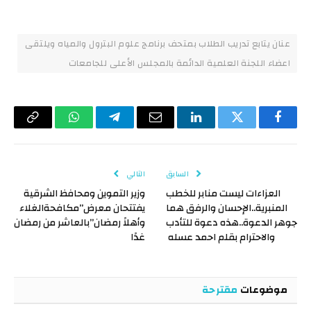
عنان يتابع تدريب الطلاب بمتحف برنامج علوم البترول والمياه ويلتقى
اعضاء اللجنة العلمية الدائمة بالمجلس الأعلى للجامعات
فيسبوك
تويتر
لينكدإن
البريد
تيلقرام
واتساب
Copy
الإلكتروني
Link
السابق
التالي
العزاءات ليست منابر للخطب
وزير التموين ومحافظ الشرقية
المنبرية..الإحسان والرفق هما
يفتتحان معرض”مكافحةالغلاء
جوهر الدعوة..هذه دعوة للتأدب
وأهلاً رمضان”بالعاشر من رمضان
والاحترام بقلم احمد عسله
غدًا
موضوعات
مقترحة