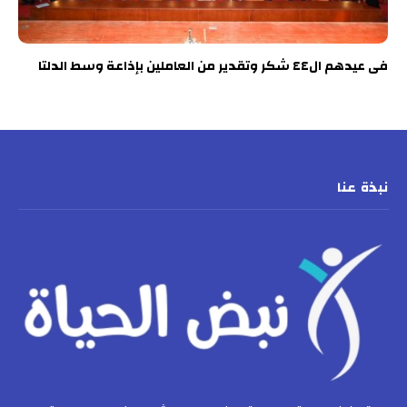
فى عيدهم ال٤٤ شكر وتقدير من العاملين بإذاعة وسط الدلتا
نبذة عنا