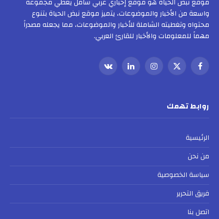
موقع نبض الحياة هو موقع إخباري عربي شامل يغطي مجموعة
واسعة من الأخبار والموضوعات، يتميز موقع نبض الحياة بتنوع
محتواه وتغطيته الشاملة للأخبار والموضوعات، مما يجعله مصدراً
مهماً للمعلومات والأخبار للقارئ العربي.
فيسبوك
X
الانستغرام
لينكدإن
VKontakte
(Twitter)
روابط تهمك
الرئيسية
من نحن
سياسة الخصوصية
فريق التحرير
اتصل بنا