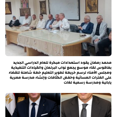
محمد رمضان يقود استعدادات مبكرة للعام الدراسي الجديد
بفاقوس لقاء موسع يجمع نواب البرلمان والقيادات التنفيذية
ومجلس الأمناء لرسم خريطة تطوير التعليم خطة شاملة للقضاء
على الفترات المسائية وخفض الكثافات وإنشاء مدرسة مصرية
يابانية ومدرسة رسمية لغات