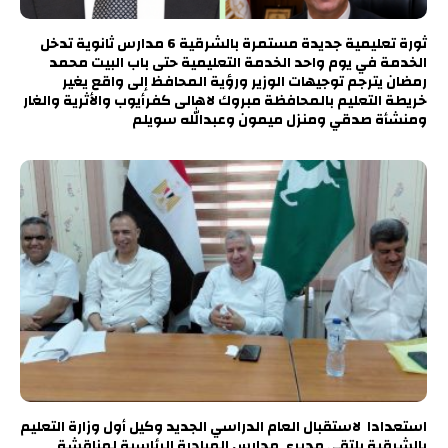
ثورة تعليمية جديدة مستمرة بالشرقية 6 مدارس ثانوية تدخل
الخدمة في يوم واحد الخدمة التعليمية حتى باب البيت محمد
رمضان يترجم توجيهات الوزير ورؤية المحافظ إلى واقع يغير
خريطة التعليم بالمحافظة مبروك لاهالى كفرأيوب والأثرية والغار
ومنشأة صدقي ومنزل ميمون وعبدالله سويلم
استعدادا لاستقبال العام الدراسي الجديد وكيل أول وزارة التعليم
بالشرقية يلتقي مديري مدارس المبادرة الرئاسية لمناقشة