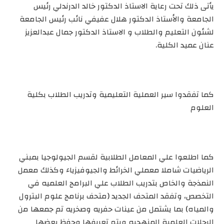
يأتى ذلك تحت رعاية الاستاذ الدكتور خالد الدرندلي رئيس
الجامعة والأستاذ الدكتور هلال عفيفي نائب رئيس الجامعة
لشئون التعليم والطلاب و الاستاذ الدكتور جمال عبدالعزيز
عنان عميد الكلية.
كما تفقدوا سير العملية التعليمية وتدريب الطلاب بكلية
العلوم
كما اطلعوا علي المعامل الطلابية لقسم الجيولوجيا بمبني
الرياضيات شاملا معملي الخرائط والجيوفيزياء وكذلك معمل
النمذجة والخاص بتدريب الطلاب علي البرامج العلميه في
التخصص، وتفقد المتحف الجديد (متحف برنامج علوم البترول
والمياه) بما يشتمل من عينات حفريه وصخريه تم جمعها من
الرحلات العلمية المنهجيه ويتم تعريفها وحفظ بعضها