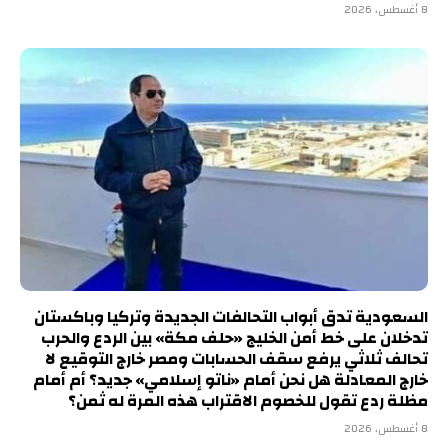
8 أغسطس، 2026
السعودية تدق أبواب التحالفات الجديدة وتركيا وباكستان
تدخلان على خط أمن الخليج «حلف مكة» بين الردع والحرب
تحالف ثلاثي يرفع سقف الحسابات ومصر خارج التوقيع لا
خارج المعادلة هل نحن أمام «ناتو إسلامي» جديد؟ أم أمام
مظلة ردع تقول للخصوم الاقتراب هذه المرة له ثمن؟
8 أغسطس، 2026