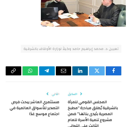
تعيين د. محمد إبراهيم حامد وكيلاً لوزارة الأوقاف بالشرقية
فيسبوك
تويتر
لينكدإن
البريد
تيلقرام
واتساب
Copy
الإلكتروني
Link
السابق
التالي
المجلس القومي للمرأة
مستثمري العاشر يبحث فرص
بالشرقية يٌطلق مبادرة “مطبخ
التصدير للأسواق العالمية في
المصرية بأيدى بناتها” ضمن
اجتماع موسع غدًا
مشروع تنمية الأسرة للعام
الثالث على التوالى