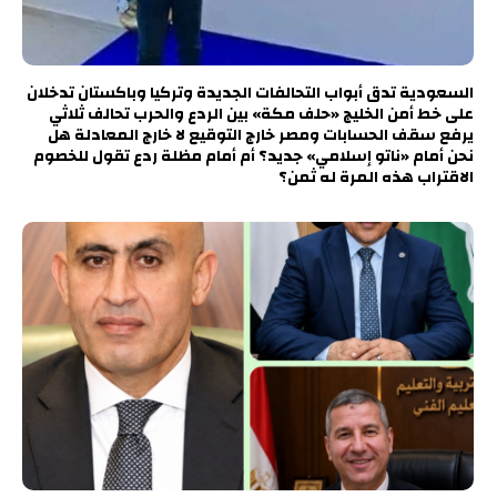
السعودية تدق أبواب التحالفات الجديدة وتركيا وباكستان تدخلان
على خط أمن الخليج «حلف مكة» بين الردع والحرب تحالف ثلاثي
يرفع سقف الحسابات ومصر خارج التوقيع لا خارج المعادلة هل
نحن أمام «ناتو إسلامي» جديد؟ أم أمام مظلة ردع تقول للخصوم
الاقتراب هذه المرة له ثمن؟