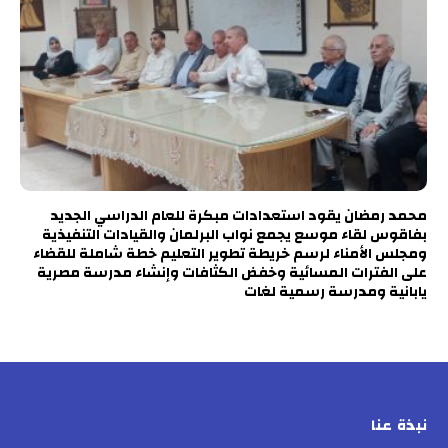
محمد رمضان يقود استعدادات مبكرة للعام الدراسي الجديد
بفاقوس لقاء موسع يجمع نواب البرلمان والقيادات التنفيذية
ومجلس الأمناء لرسم خريطة تطوير التعليم خطة شاملة للقضاء
على الفترات المسائية وخفض الكثافات وإنشاء مدرسة مصرية
يابانية ومدرسة رسمية لغات
نبذة عنا