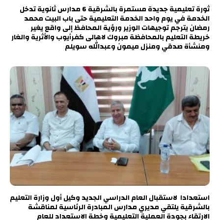
ثورة تعليمية جديدة مستمرة بالشرقية 6 مدارس ثانوية تدخل
الخدمة في يوم واحد الخدمة التعليمية حتى باب البيت محمد
رمضان يترجم توجيهات الوزير ورؤية المحافظ إلى واقع يغير
خريطة التعليم بالمحافظة مبروك لاهالى كفرأيوب والأثرية والغار
ومنشأة صدقي ومنزل ميمون وعبدالله سويلم
استعدادا لاستقبال العام الدراسي الجديد وكيل أول وزارة التعليم
بالشرقية يلتقي مديري مدارس المبادرة الرئاسية لمناقشة
الارتقاء بجودة العملية التعليمية وخطة الاستعداد للعام