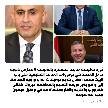
ثورة تعليمية جديدة مستمرة بالشرقية 6 مدارس ثانوية
تدخل الخدمة في يوم واحد الخدمة التعليمية حتى باب
البيت محمد رمضان يترجم توجيهات الوزير ورؤية المحافظ
إلى واقع يغير خريطة التعليم بالمحافظة مبروك لاهالى
كفرأيوب والأثرية والغار ومنشأة صدقي ومنزل ميمون
وعبدالله سويلم
6 أغسطس، 2026